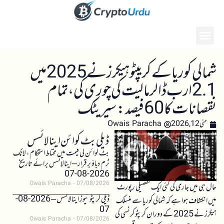
شمالی کوریا کے کریپٹو ہیکرز نے 2025 میں
2.1 ارب ڈالر مالیت کی چوری کی، تمام
نقصانات کا 60 فیصد: سیریٹک
مئی 12, 2026
Owais Paracha
ڈیلی بٹ کوائن اینالائسس
بٹ کوائن کی قیمت میں محتاط استحکام، لانگ
ٹرم دباؤ برقرار – اینالائسس برائے تاریخ
2026-08-07
Owais Paracha
07/08/2026
حال ہی میں جاری کی گئی ایک تفصیلی رپورٹ
ڈیلی کرپٹو نیوز اینالائسس – 2026-08-
میں انکشاف ہوا ہے کہ شمالی کوریا سے منسلک
07
ہیکرز نے 2025 کے دوران کرپٹو کرنسی کی
Owais Paracha
07/08/2026