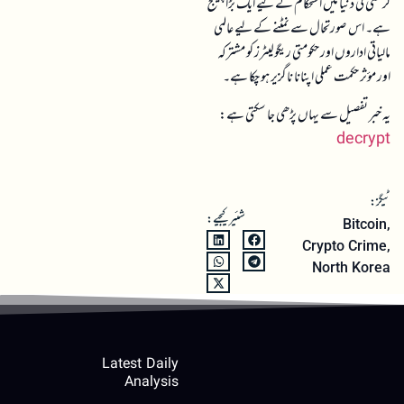
کرنسی کی دنیا میں استحکام کے لیے ایک بڑا چیلنج
ہے۔ اس صورتحال سے نمٹنے کے لیے عالمی
مالیاتی اداروں اور حکومتی ریگولیٹرز کو مشترکہ
اور مؤثر حکمت عملی اپنانا ناگزیر ہو چکا ہے۔
یہ خبر تفصیل سے یہاں پڑھی جا سکتی ہے:
decrypt
ٹیگز:
شئیر کیجیے:
Bitcoin
,
Crypto Crime
,
North Korea
Latest Daily
Analysis