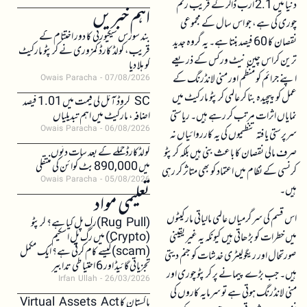
دنیا میں 2.1 ارب ڈالر کے قریب رقم
اہم خبریں
چوری کی ہے، جو اس سال کے مجموعی
بند سورس سیکیورٹی کا دور اختتام کے
نقصان کا 60 فیصد بنتا ہے۔ یہ گروہ جدید
قریب، کولڈ کارڈ کمزوری نے کرپٹو مارکیٹ
ترین کراس چین نیٹ ورکس کے ذریعے
کو ہلا دیا
اپنے جرائم کو منظم اور منی لانڈرنگ کے
Owais Paracha
07/08/2026
عمل کو پیچیدہ بنا کر عالمی کرپٹو مارکیٹ میں
SC کروڈ آئل کی قیمت میں 1.01 فیصد
نمایاں اثرات مرتب کر رہے ہیں۔ ریاستی
اضافہ، مارکیٹ میں اہم تبدیلیاں
Owais Paracha
06/08/2026
سرپرستی یافتہ تنظیموں کی یہ کارروائیاں نہ
کولڈکارڈ حملے کے بعد سات دنوں
صرف مالی نقصان کا باعث بنی ہیں بلکہ کرپٹو
میں 890,000 بٹ کوائن کی منتقلی
کرنسی کے نظام میں اعتماد کو بھی متاثر کر رہی
Owais Paracha
05/08/2026
ہیں۔
تعلیمی مواد
اس قسم کی سرگرمیاں عالمی مالیاتی مارکیٹوں
(Rug Pull)رگ پل کیا ہے؟ کرپٹو
میں خطرات کو بڑھاتی ہیں کیونکہ یہ غیر یقینی
(Crypto) میں رگ پل اسکیم
(scam)کیسے کام کرتی ہے؟ ایک مکمل
صورتحال اور ریگولیٹری خدشات کو جنم دیتی
تجزیاتی گائیڈ اور 6 احتیاطی تدابیر
ہیں۔ جب بڑے پیمانے پر کرپٹو چوری اور
Irfan Ullah
26/03/2026
منی لانڈرنگ ہوتی ہے تو سرمایہ کاروں کی
پاکستان کا Virtual Assets Act