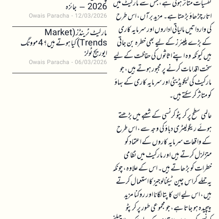
نفسیات متاثر ہوتی ہے، جس سے مارکیٹ میں
2026 – جائزہ
اتار چڑھاؤ بڑھتا ہے۔ مزید برآں، اس طرح
Owais Paracha
12/03/2026
کی وارداتیں مالیاتی اداروں اور سرمایہ کاری
مارکیٹ ٹرینڈز (Market
کے بڑے پلیئرز کے لیے بھی خطرہ بن جاتی
Trends) کیا ہوتے ہیں؟ 4 موونگ
ایوریج ٹولز
ہیں کیونکہ وہ اپنے اثاثوں کی حفاظت کے لیے
Owais Paracha
06/03/2026
سخت اقدامات کرنے پر مجبور ہوتے ہیں، جو
مارکیٹ کی لیکویڈیٹی اور سرمایہ کاری کے بہاؤ
کو متاثر کر سکتے ہیں۔
عالمی سطح پر کرپٹو کرنسی کے شعبے میں بڑھتے
ہوئے ریگولیٹری دباؤ کی وجہ سے، اس طرح
کے واقعات سرمایہ کاروں کے اعتماد کو
متزلزل کرتے ہیں اور مارکیٹ میں نظامی
خطرات کو بڑھاتے ہیں۔ اس کے علاوہ، چونکہ
یہ حملے کراس چین ٹیکنالوجیز کا استعمال کرتے
ہیں، اس لیے ان کا پتا لگانا اور روکنا مزید
پیچیدہ ہو جاتا ہے، جو مجموعی طور پر کرپٹو