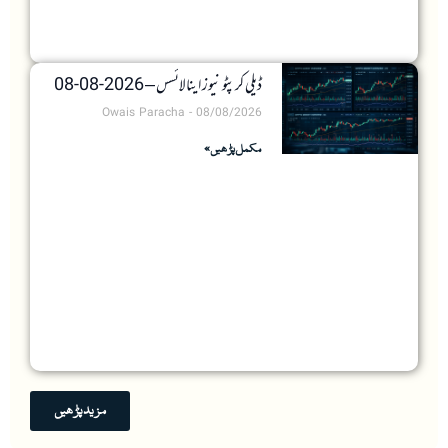
ڈیلی کرپٹو نیوز اینالائسس – 2026-08-08
Owais Paracha
08/08/2026
مکمل پڑھیں »
مزید پڑھیں