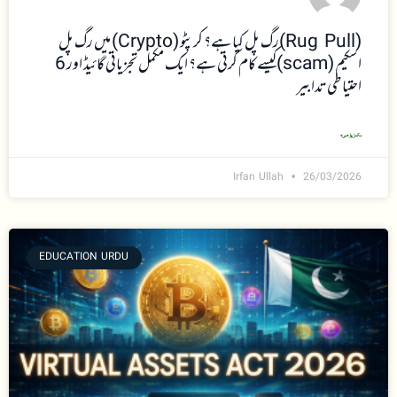
(Rug Pull)رگ پل کیا ہے؟ کرپٹو (Crypto) میں رگ پل
اسکیم (scam)کیسے کام کرتی ہے؟ ایک مکمل تجزیاتی گائیڈ اور 6
احتیاطی تدابیر
مکمل پڑھیں »
Irfan Ullah
26/03/2026
EDUCATION URDU