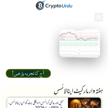
مارکیٹ کہاں جا رہی
ہے؟
ڈیلی بٹ کوائن
Daily Bitcoin Analysis
and price prediction
اینالائسس اور پرائس
پریڈکشن
آج کا تجزیہ پڑھیں!
ہفتہ وار مارکیٹ اینالائسس
تیل اور عالمی کرائسس؟ ویکلی بٹ کوائن اینالائسس،