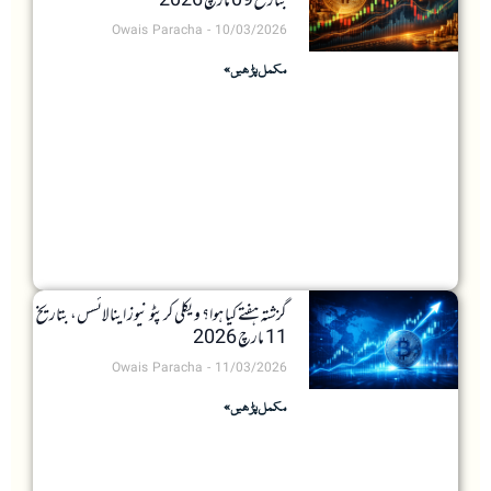
بتاریخ 09 مارچ 2026
Owais Paracha
10/03/2026
مکمل پڑھیں »
گزشتہ ہفتے کیا ہوا؟ ویکلی کرپٹو نیوز اینالائسس، بتاریخ
11 مارچ 2026
Owais Paracha
11/03/2026
مکمل پڑھیں »