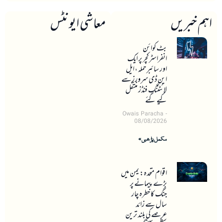
اہم خبریں
معاشی ایونٹس
بٹ کوائن
انفراسٹرکچر پر ایک
اور سائبر حملہ، ایل
این ڈی سرورز سے
لائٹننگ فنڈز منتقل
کیے گئے
Owais Paracha
08/08/2026
مکمل پڑھیں »
اقوام متحدہ: یمن میں
بڑے پیمانے پر
جنگ کا خطرہ چار
سال سے زائد
عرصے کی بلند ترین