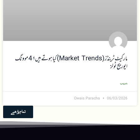
مارکیٹ ٹرینڈز (Market Trends) کیا ہوتے ہیں؟ 4 موونگ
ایوریج ٹولز
مکمل پڑھیں »
Owais Paracha
06/03/2026
تمام پڑھیے