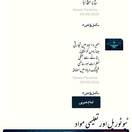
سطح پر پہنچ گیا
Owais Paracha
08/08/2026
مکمل پڑھیں »
بحیرہ اسود میں تجارتی
جہازوں کو نشانہ
بنانے سے جنگی
خطرات اور عالمی
شپنگ دباؤ میں اضافہ
Owais Paracha
08/08/2026
مکمل پڑھیں »
تمام خبریں
ٹیوٹوریل اور تعلیمی مواد