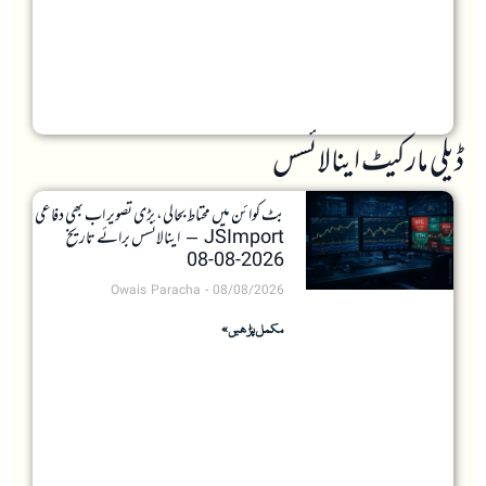
ڈیلی مارکیٹ اینالائسس
بٹ کوائن میں محتاط بحالی، بڑی تصویر اب بھی دفاعی
JSImport – اینالائسس برائے تاریخ
2026-08-08
Owais Paracha
08/08/2026
مکمل پڑھیں »