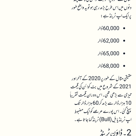
دنوں میں اس طرح بڑھ رہی ہو تو یہ واضح طور
پر ایک اپ ٹرینڈ ہے:
60,000 ڈالر
62,000 ڈالر
65,000 ڈالر
68,000 ڈالر
حقیقی مثال کے طور پر 2020 کے آخر اور
2021 کے شروع میں بٹ کوائن کی قیمت
تیزی سے بڑھی تھی۔ اس دوران قیمت تقریباً
10 ہزار ڈالر سے بڑھ کر 60 ہزار ڈالر تک
پہنچ گئی۔ اس پورے عرصے کو ایک مضبوط
اپ ٹرینڈ یا بل (Bull) ٹرینڈ کہا جاتا ہے۔
2۔ ڈاؤن ٹرینڈ