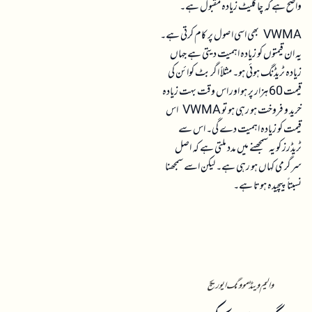
واضح ہے کہ چاکلیٹ زیادہ مقبول ہے۔
VWMA بھی اسی اصول پر کام کرتی ہے۔
یہ ان قیمتوں کو زیادہ اہمیت دیتی ہے جہاں
زیادہ ٹریڈنگ ہوئی ہو۔ مثلاً اگر بٹ کوائن کی
قیمت 60 ہزار پر ہو اور اس وقت بہت زیادہ
خرید و فروخت ہو رہی ہو تو VWMA اس
قیمت کو زیادہ اہمیت دے گی۔ اس سے
ٹریڈرز کو یہ سمجھنے میں مدد ملتی ہے کہ اصل
سرگرمی کہاں ہو رہی ہے۔ لیکن اسے سمجھنا
نسبتاً پیچیدہ ہوتا ہے۔
والیم ویٹڈ موونگ ایوریج
موونگ ایوریج کی حدود
یہ بات یاد رکھنا ضروری ہے کہ موونگ