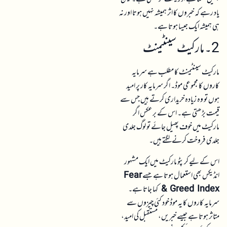
2۔ مارکیٹ سینٹیمنٹ
مارکیٹ سینٹیمنٹ کا مطلب ہے سرمایہ
کاروں کا مجموعی موڈ۔ اگر سرمایہ کار پر امید
ہوں تو وہ زیادہ خریداری کرتے ہیں جس سے
قیمت بڑھتی ہے۔ اس کے برعکس اگر
مارکیٹ میں خوف پھیل جائے تو لوگ جلدی
جلدی فروخت کرنے لگتے ہیں۔
اس کے لیے کرپٹو مارکیٹ میں ایک مشہور
انڈیکس بھی استعمال ہوتا ہے جسے
Fear
& Greed Index
کہا جاتا ہے۔
سرمایہ کاروں کا یہ موڈ خود کئی چیزوں سے
متاثر ہوتا ہے جیسے خبریں، مستقبل کی امید،
بٹ کوائن سائیکلز وغیرہ۔
3۔ ٹیکنالوجی کی ترقی