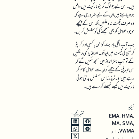
وہ صرف قیمت نہ دیکھیں بلکہ اس کے پیچھے
موجود عوامل کو بھی سمجھنے کی کوشش کریں۔
جب آپ اگلی بار بٹ کوائن یا کسی اور کرپٹو
کرنسی کی قیمت میں اچانک اضافہ یا کمی دیکھیں
گے تو آپ بہتر انداز میں سمجھ سکیں گے کہ
اس تبدیلی کے پیچھے کون سے عوامل کام کر
رہے ہیں اور ٹریڈرز اس مسلسل بدلتی ہوئی
مارکیٹ میں کیسے فیصلے کر رہے ہیں۔
ٹیگز:
شئیر کیجیے:
EMA
,
HMA
,
MA
,
SMA
,
VWMA
,
ای
ایم اے
,
ایچ
ایم اے
,
ایس
ایم اے
,
موونگ