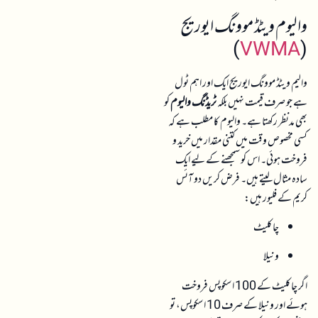
والیوم ویٹڈ موونگ ایوریج
)
VWMA
(
والیم ویٹڈ موونگ ایوریج ایک اور اہم ٹول
ہے جو صرف قیمت نہیں بلکہ
ٹریڈنگ والیوم
کو
بھی مدنظر رکھتا ہے۔ والیوم کا مطلب ہے کہ
کسی مخصوص وقت میں کتنی مقدار میں خرید و
فروخت ہوئی۔ اس کو سمجھنے کے لیے ایک
سادہ مثال لیتے ہیں۔ فرض کریں دو آئس
کریم کے فلیور ہیں:
چاکلیٹ
ونیلا
اگر چاکلیٹ کے 100 اسکوپس فروخت
ہوئے اور ونیلا کے صرف 10 اسکوپس، تو