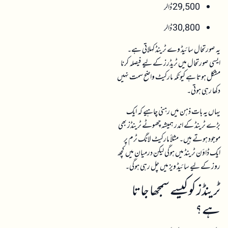
29,500 ڈالر
30,800 ڈالر
یہ صورتحال سائیڈ وے ٹرینڈ کہلاتی ہے۔
ایسی صورتحال میں ٹریڈرز کے لیے فیصلہ کرنا
مشکل ہوتا ہے کیونکہ مارکیٹ واضح سمت نہیں
دکھا رہی ہوتی۔
یہاں یہ بات ذہن میں رہنی چاہیے کہ ایک
بڑے ٹرینڈ کے اندر ہمیشہ چھوٹے ٹرینڈز بھی
موجود ہوتے ہیں۔ مثلاً مارکیٹ لانگ ٹرم پر
ایک ڈاؤن ٹرینڈ میں ہوگی لیکن درمیان میں کچھ
روز کے لیے سائیڈ ویز میں چل رہی ہوگی۔
ٹرینڈز کو کیسے سمجھا جاتا
ہے؟