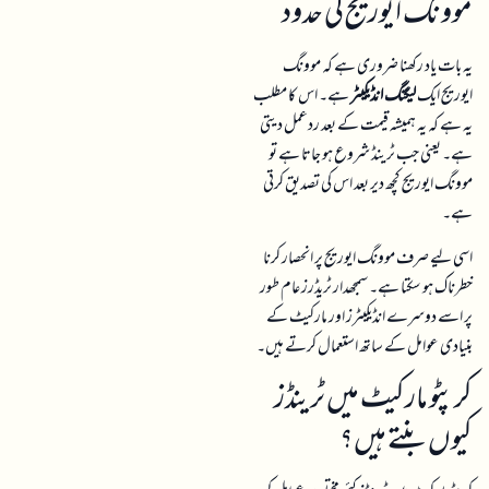
ایوریج ایک
لیگنگ انڈیکیٹر
ہے۔ اس کا مطلب
یہ ہے کہ یہ ہمیشہ قیمت کے بعد ردعمل دیتی
ہے۔ یعنی جب ٹرینڈ شروع ہو جاتا ہے تو
موونگ ایوریج کچھ دیر بعد اس کی تصدیق کرتی
ہے۔
اسی لیے صرف موونگ ایوریج پر انحصار کرنا
خطرناک ہو سکتا ہے۔ سمجھدار ٹریڈرز عام طور
پر اسے دوسرے انڈیکیٹرز اور مارکیٹ کے
بنیادی عوامل کے ساتھ استعمال کرتے ہیں۔
کرپٹو مارکیٹ میں ٹرینڈز
کیوں بنتے ہیں؟
کرپٹو مارکیٹ میں ٹرینڈز کئی مختلف عوامل کی
وجہ سے بنتے ہیں۔
ان میں سے چند اہم عوامل یہ ہیں: