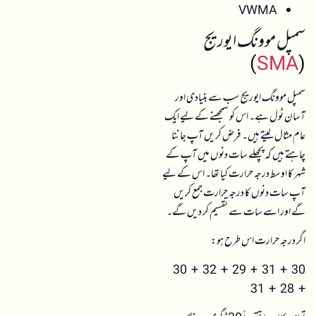
VWMA
سمپل موونگ ایوریج
)
SMA
(
سمپل موونگ ایوریج سب سے بنیادی اور
آسان ٹول ہے۔ اس کو سمجھنے کے لیے ایک
عام مثال لیتے ہیں۔ فرض کریں آپ جاننا
چاہتے ہیں کہ پچھلے سات دنوں میں آپ کے
شہر کا اوسط درجہ حرارت کیا تھا۔ اس کے لیے
آپ سات دنوں کا درجہ حرارت جمع کریں
گے اور اسے سات سے تقسیم کر دیں گے۔
اگر درجہ حرارت اس طرح ہو:
30 + 31 + 29 + 32 + 30
+ 28 + 31