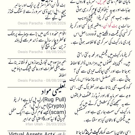
مالیاتی نظام، عالمی
خبریں
، سرمایہ کاروں کے
بٹ کوائن انفراسٹرکچر پر ایک اور سائبر
جذبات اور جدید ٹیکنالوجی کام کر رہی ہوتی
حملہ، ایل این ڈی سرورز سے لائٹننگ فنڈز
ہے۔ جب ہم کسی کرپٹو ایکسچینج یا ویب
منتقل کیے گئے
Owais Paracha
08/08/2026
سائٹ پر
بٹ کوائن
، ایتھیریم یا کسی اور کرپٹو
اقوام متحدہ: یمن میں بڑے پیمانے پر جنگ
کرنسی کی قیمت دیکھتے ہیں تو وہ دراصل اس
کا خطرہ چار سال سے زائد عرصے کی بلند
پوری مارکیٹ کی سرگرمی کا خلاصہ ہوتی ہے۔
ترین سطح پر پہنچ گیا
Owais Paracha
08/08/2026
کرپٹو مارکیٹ میں قیمتیں ہر لمحہ بدلتی رہتی
بحیرہ اسود میں تجارتی جہازوں کو نشانہ بنانے
ہیں۔ کبھی چند گھنٹوں میں ہزاروں ڈالر کا اضافہ
سے جنگی خطرات اور عالمی شپنگ دباؤ میں
ہو جاتا ہے اور کبھی اچانک تیزی سے کمی آ
اضافہ
جاتی ہے۔ یہی مسلسل اتار چڑھاؤ اس مارکیٹ
Owais Paracha
08/08/2026
کو دلچسپ بھی بناتا ہے اور خطرناک بھی۔ اسی
تعلیمی مواد
وجہ سے سرمایہ کار اور ٹریڈرز مختلف طریقوں
(Rug Pull)رگ پل کیا ہے؟ کرپٹو
سے یہ سمجھنے کی کوشش کرتے ہیں کہ
(Crypto) میں رگ پل اسکیم
مارکیٹ کس سمت جا رہی ہے اور مستقبل
(scam)کیسے کام کرتی ہے؟ ایک مکمل
تجزیاتی گائیڈ اور 6 احتیاطی تدابیر
میں قیمتوں کا رجحان کیا ہو سکتا ہے۔
Irfan Ullah
26/03/2026
اسی رجحان یا سمت کو
مارکیٹ ٹرینڈ
کہا جاتا