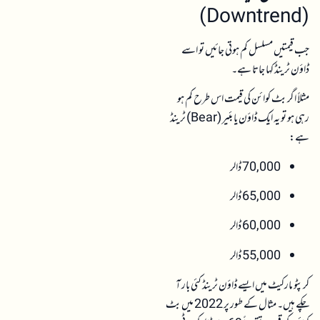
(Downtrend)
جب قیمتیں مسلسل کم ہوتی جائیں تو اسے
ڈاؤن ٹرینڈ کہا جاتا ہے۔
مثلاً اگر بٹ کوائن کی قیمت اس طرح کم ہو
رہی ہو تو یہ ایک ڈاؤن یا بئیر (Bear) ٹرینڈ
ہے:
70,000 ڈالر
65,000 ڈالر
60,000 ڈالر
55,000 ڈالر
کرپٹو مارکیٹ میں ایسے ڈاؤن ٹرینڈ کئی بار آ
چکے ہیں۔ مثال کے طور پر 2022 میں بٹ