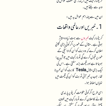
1۔ خبریں اور عالمی واقعات
کرپٹو مارکیٹ
خبروں
سے بہت زیادہ متاثر
ہوتی ہے۔ مثال کے طور پر اگر کوئی بڑی کمپنی
اعلان کرے کہ وہ بٹ کوائن کو ادائیگی کے
طور پر قبول کرے گی تو مارکیٹ میں جوش پیدا
ہو جاتا ہے اور قیمت بڑھ سکتی ہے۔ اس کی
ایک بڑی مثال
Tesla
کا بٹ کوائن خریدنا
تھا۔ جب یہ خبر آئی تو بٹ کوائن کی قیمت میں
نمایاں اضافہ ہوا۔
اسی طرح اگر کوئی حکومت کرپٹو پر پابندی
لگانے کا اعلان کرے تو مارکیٹ میں خوف
پھیل سکتا ہے اور قیمت گر سکتی ہے۔ لیکن
یاد رہے کہ خبروں کا اثر ہمیشہ نہیں ہوتا اور نہ
ہی ہمیشہ ایک جیسا ہوتا ہے۔