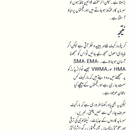
نتیجہ
کرپٹو مارکیٹ بظاہر پیچیدہ نظر آتی ہے لیکن اگر
بنیادی اصول سمجھ لیے جائیں تو اس کو سمجھنا
آسان ہو جاتا ہے۔ SMA، EMA،
HMA اور VWMA جیسے ٹولز ٹریڈرز کو
یہ سمجھنے میں مدد دیتے ہیں کہ مارکیٹ کس
سمت جا رہی ہے اور قیمتوں کے پیچھے کیا
رجحان موجود ہے۔
لیکن یہ بھی یاد رکھنا ضروری ہے کہ مارکیٹ
صرف چارٹس سے نہیں چلتی۔ خبریں،
سرمایہ کاروں کے جذبات، ٹیکنالوجی کی ترقی
اور حکومتی پالیسیاں بھی قیمتوں پر گہرا اثر ڈالتی
ہیں۔ اس لیے جو لوگ کرپٹو مارکیٹ میں داخل
ہونا چاہتے ہیں ان کے لیے ضروری ہے کہ