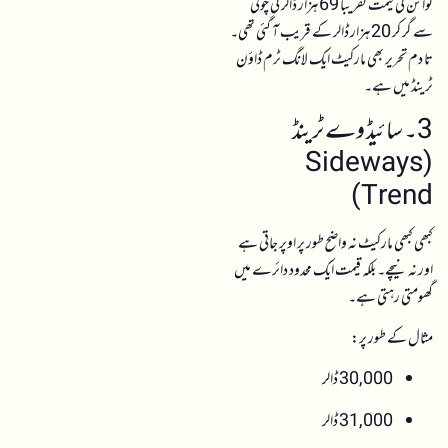
کوائن کی قیمت تقریباً 69 ہزار ڈالر کی چوٹی
سے گر کر 20 ہزار ڈالر کے قریب آ گئی تھی۔
تا دم تحریر بھی مارکیٹ ایک لانگ ٹرم ڈاؤن
ٹرینڈ میں ہے۔
3۔ سائیڈ وے ٹرینڈ
(Sideways
Trend)
کبھی کبھی مارکیٹ نہ واضح طور پر اوپر جاتی ہے
اور نہ نیچے۔ بلکہ قیمت ایک محدود دائرے میں
گھومتی رہتی ہے۔
مثال کے طور پر:
30,000 ڈالر
31,000 ڈالر