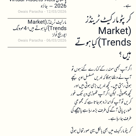
پاکستان کا Virtual Assets Act
ہے۔
2026 – جائزہ
Owais Paracha
12/03/2026
کرپٹو مارکیٹ ٹرینڈز
مارکیٹ ٹرینڈز (Market
(Market
Trends) کیا ہوتے ہیں؟ 4 موونگ
ایوریج ٹولز
Trends) کیا ہوتے
Owais Paracha
06/03/2026
ہیں؟
اگر آپ کبھی سمندر کے کنارے گئے ہوں تو
آپ نے دیکھا ہوگا کہ لہریں مسلسل اوپر نیچے
ہوتی رہتی ہیں۔ کچھ لہریں بڑی ہوتی ہیں اور
کچھ چھوٹی۔ لیکن اگر آپ تھوڑی دیر تک غور
کریں تو آپ کو اندازہ ہو جاتا ہے کہ مجموعی
طور پر پانی آگے کی طرف بڑھ رہا ہے یا پیچھے کی
طرف جا رہا ہے۔
کرپٹو مارکیٹ میں بھی بالکل یہی صورتحال ہوتی