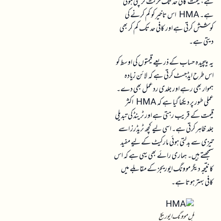
ہے، قیمت کافی حد تک حرکت کر چکی ہوتی
ہے۔ HMA اس تاخیر کو کم کرنے کی
کوشش کرتی ہے اور کافی حد تک کم کر بھی
دیتی ہے۔
یہ پیچیدہ حساب کے ذریعے قیمتوں کی اوسط کو
اس طرح ایڈجسٹ کرتی ہے کہ لائن زیادہ
ہموار بھی رہے اور جلدی ردعمل بھی دے۔
عملی طور پر دیکھا گیا ہے کہ HMA اکثر
قیمت کے قریب رہتی ہے اور ٹرینڈ کی تبدیلی
جلد ظاہر کرتی ہے۔ اسی لیے کچھ ٹریڈرز اسے
تیزی سے بدلتی ہوئی مارکیٹ کے لیے مفید
سمجھتے ہیں۔ ہماری رائے بھی یہی ہے کہ اس
کا نتیجہ دیگر موونگ ایوریجز کے مقابلے میں
کافی بہتر ہوتا ہے۔
ہل موونگ ایوریج