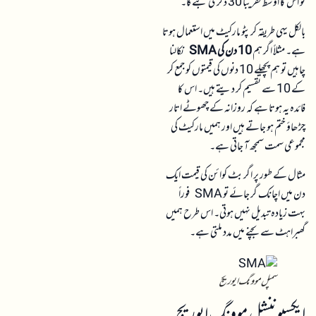
تو اس کا اوسط تقریباً 30 ڈگری بنے گا۔
بالکل یہی طریقہ کرپٹو مارکیٹ میں استعمال ہوتا
ہے۔ مثلاً اگر ہم
10 دن کی SMA
نکالنا
چاہیں تو ہم پچھلے 10 دنوں کی قیمتوں کو جمع کر
کے 10 سے تقسیم کر دیتے ہیں۔ اس کا
فائدہ یہ ہوتا ہے کہ روزانہ کے چھوٹے اتار
چڑھاؤ ختم ہو جاتے ہیں اور ہمیں مارکیٹ کی
مجموعی سمت سمجھ آ جاتی ہے۔
مثال کے طور پر اگر بٹ کوائن کی قیمت ایک
دن میں اچانک گر جائے تو SMA فوراً
بہت زیادہ تبدیل نہیں ہوتی۔ اس طرح ہمیں
گھبراہٹ سے بچنے میں مدد ملتی ہے۔
سمپل موونگ ایوریج
ایکسپوننشل موونگ ایوریج