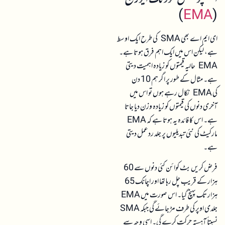
)
EMA
(
ای ایم اے بھی SMA کی طرح ایک اوسط
ہے، لیکن اس میں ایک اہم فرق ہوتا ہے۔
EMA حالیہ قیمتوں کو زیادہ اہمیت دیتی
ہے۔ مثال کے طور پر اگر ہم 10 دن
کی EMA نکال رہے ہوں تو اس میں
آخری دنوں کی قیمتوں کو زیادہ وزن دیا جاتا
ہے۔ اس کا فائدہ یہ ہوتا ہے کہ EMA
مارکیٹ کی نئی تبدیلیوں پر جلد ردعمل دیتی
ہے۔
فرض کریں بٹ کوائن کئی دنوں سے 60
ہزار کے قریب چل رہا تھا اور اچانک 65
ہزار تک پہنچ گیا۔ اس صورت میں EMA
جلدی اوپر کی طرف مڑ جائے گی جبکہ SMA
نسبتاً آہستہ حرکت کرے گی۔ اسی وجہ سے