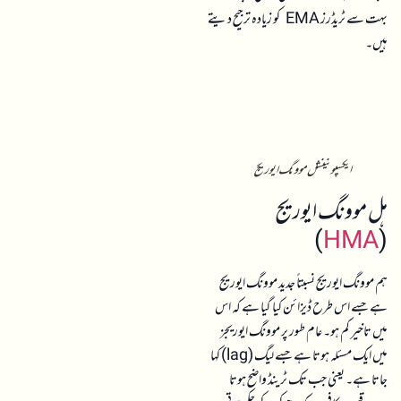
بہت سے ٹریڈرز EMA کو زیادہ ترجیح دیتے
ہیں۔
ایکسپونینشل موونگ ایوریج
ہل موونگ ایوریج
)
HMA
(
ہم موونگ ایوریج نسبتاً جدید موونگ ایوریج
ہے جسے اس طرح ڈیزائن کیا گیا ہے کہ اس
میں تاخیر کم ہو۔ عام طور پر موونگ ایوریجز
میں ایک مسئلہ ہوتا ہے جسے لیگ (lag) کہا
جاتا ہے۔ یعنی جب تک ٹرینڈ واضح ہوتا