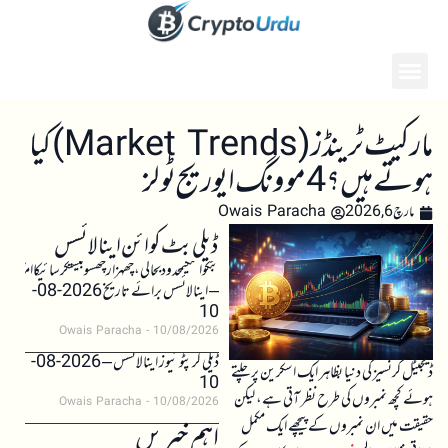
مارکیٹ ٹرینڈز (Market Trends) کیا
ہوتے ہیں؟ 4 موونگ ایوریج ٹولز
مارچ 6, 2026
Owais Paracha
ڈیلی بٹ کوائن اینالائسس
بٹکوائنکیمحدودبحالی،چھہزارچھسوبیستکرسائیکاامکان
– اینالائسس برائے تاریخ 2026-08-
10
Owais Paracha
10/08/2026
ڈیلی کرپٹو نیوز اینالائسس – 2026-08-
ڈیجیٹل کرنسیز کی دنیا بظاہر ایک اسکرین پر چلتے
10
ہوئے کچھ نمبروں کی طرح نظر آتی ہے، لیکن
Owais Paracha
10/08/2026
حقیقت میں ان نمبروں کے پیچھے ایک مکمل
اہم خبریں