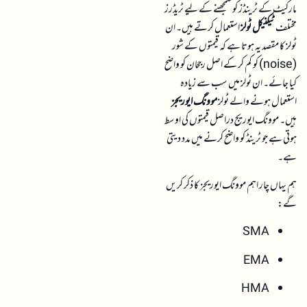
مارکیٹ کے ٹرینڈز کو سمجھنے کے لیے ٹریڈرز
مختلف
ٹیکنیکل ٹولز
استعمال کرتے ہیں۔ ان
ٹولز کا مقصد یہ ہوتا ہے کہ قیمتوں کے شور
(noise) کو کم کر کے اصل رجحان کو واضح
کیا جائے۔ ان ٹولز میں سب سے زیادہ
استعمال ہونے والے ٹولز
موونگ ایوریجز
ہیں۔ موونگ ایوریج دراصل قیمتوں کی اوسط
ہوتی ہے جو ٹرینڈ کو واضح کرنے میں مدد دیتی
ہے۔
ہم یہاں چار اہم موونگ ایوریجز کا ذکر کریں
گے:
SMA
EMA
HMA