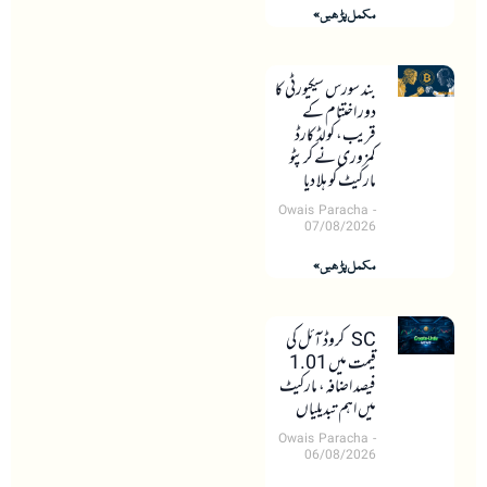
مکمل پڑھیں »
بند سورس سیکیورٹی کا
دور اختتام کے
قریب، کولڈ کارڈ
کمزوری نے کرپٹو
مارکیٹ کو ہلا دیا
Owais Paracha
07/08/2026
مکمل پڑھیں »
SC کروڈ آئل کی
قیمت میں 1.01
فیصد اضافہ، مارکیٹ
میں اہم تبدیلیاں
Owais Paracha
06/08/2026