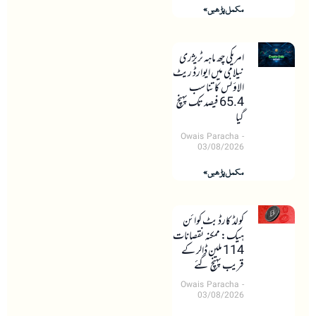
مکمل پڑھیں »
امریکی چھ ماہہ ٹریژری
نیلامی میں ایوارڈ ریٹ
الاؤنس کا تناسب
65.4 فیصد تک پہنچ
گیا
Owais Paracha
03/08/2026
مکمل پڑھیں »
کولڈ کارڈ بٹ کوائن
ہیک: ممکنہ نقصانات
114 ملین ڈالر کے
قریب پہنچ گئے
Owais Paracha
03/08/2026