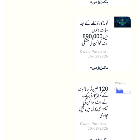
مکمل پڑھیں »
کولڈکارڈ حملے کے بعد
سات دنوں
میں 890,000
بٹ کوائن کی منتقلی
Owais Paracha
05/08/2026
مکمل پڑھیں »
120 ملین ڈالر مالیت
کے کولڈکارڈ ہیک
نے بٹ کوائن کی
میموری پول میں ہلچل
مچا دی
Owais Paracha
05/08/2026
مکمل پڑھیں »