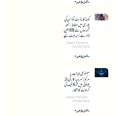
مکمل پڑھیں »
کولڈ کارڈ بٹ کوائن کی
چوری میں اضافہ، حملہ
آوروں نے 88 ملین
ڈالر سے زائد لوٹ لیے
Owais Paracha
02/08/2026
مکمل پڑھیں »
مصنوعی ذہانت پر
مرکوز سرمایہ کاری فنڈ
جولائی میں 67 فیصد کی
گراوٹ کا شکار
Owais Paracha
02/08/2026
مکمل پڑھیں »