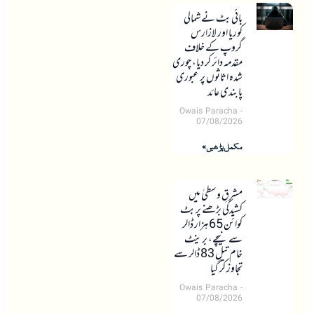
بائی بٹ نے شمالی
کوریا اور لازارس
گروپ کے خلاف
مقدمہ دائر کر دیا، چوری
شدہ اثاثوں پر عبوری
پابندی عائد
Owais Paracha
07/08/2026
مکمل پڑھیں »
مشرقِ وسطیٰ میں
کشیدگی بڑھنے پر بٹ
کوائن 65 ہزار ڈالر
سے نیچے، برینٹ
خام تیل 83 ڈالر سے
تجاوز کر گیا
Owais Paracha
07/08/2026