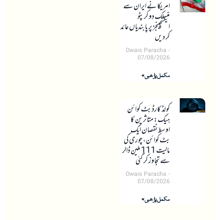
امریکا نے ایران سے
منسلک دو کرپٹو
ایکسچینجز پر پابندیاں عائد
کر دیں
Owais Paracha
07/08/2026
مکمل پڑھیں »
کولڈ کارڈ بٹ کوائن
ہیک: متاثرین کا
اوسط نقصان ایک
بٹ کوائن، چوری کی
مالیت 111 ملین ڈالر
سے تجاوز کر گئی
Owais Paracha
07/08/2026
مکمل پڑھیں »