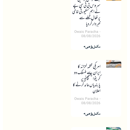
سروس بی ٹی سی پے
نے اہم سکیورٹی خامی
پر فعال حملے سے
خبردار کر دیا
Owais Paracha
08/08/2026
مکمل پڑھیں »
امریکی محکمہ خزانہ کا
ایران سے منسلک دو
کرپٹو ایکسچینجز پر
پابندیاں عائد کرنے کا
اعلان
Owais Paracha
08/08/2026
مکمل پڑھیں »