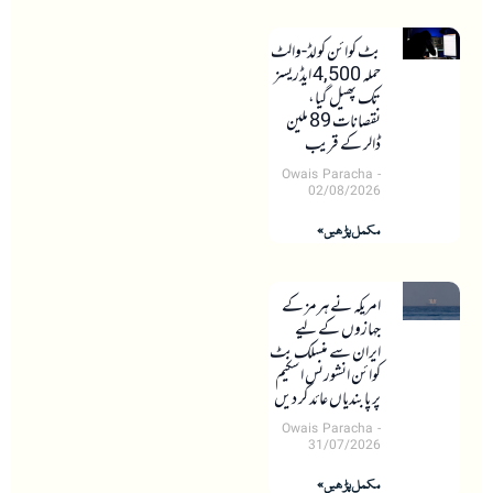
بٹ کوائن کولڈ-والٹ
حملہ 4,500 ایڈریسز
تک پھیل گیا،
نقصانات 89 ملین
ڈالر کے قریب
Owais Paracha
02/08/2026
مکمل پڑھیں »
امریکہ نے ہرمز کے
جہازوں کے لیے
ایران سے منسلک بٹ
کوائن انشورنس اسکیم
پر پابندیاں عائد کر دیں
Owais Paracha
31/07/2026
مکمل پڑھیں »