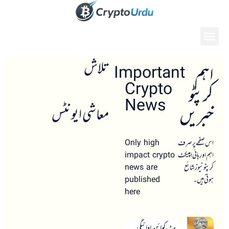
تلاش
اہم
Important
Crypto
کرپٹو
News
خبریں
معاشی ایونٹس
اس صفحے پر صرف
Only high
اہم اور ہائی امپیکٹ
impact crypto
کرپٹو نیوز شائع
news are
ہوتی ہیں۔
published
here
بٹ کوائن ادائیگی