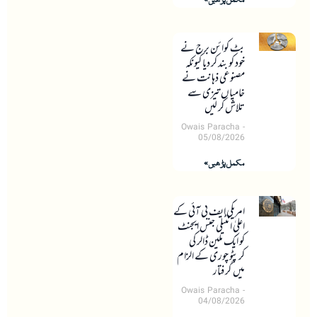
بٹ کوائن برج نے
خود کو بند کر دیا کیونکہ
مصنوعی ذہانت نے
خامیاں تیزی سے
تلاش کر لیں
Owais Paracha
05/08/2026
مکمل پڑھیں »
امریکی ایف بی آئی کے
اعلیٰ انٹیلی جنس ایجنٹ
کو ایک ملین ڈالر کی
کرپٹو چوری کے الزام
میں گرفتار
Owais Paracha
04/08/2026