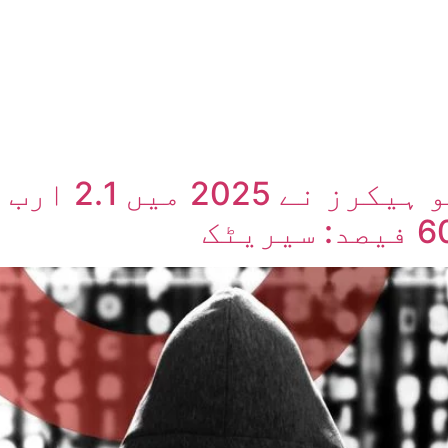
ں
ہمارے بارے میں
شمالی کوریا ک