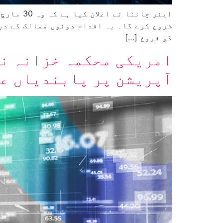
ایئر چائ
شروع کرے گا۔ یہ اقدام دونوں ممالک کے در
کو فروغ […]
آپریشن پر پابندیاں عا