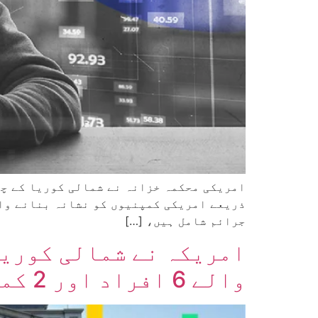
امریکی محکمہ خزانہ نے شمالی کوریا کے چھ
جرائم شامل ہیں، […]
والے 6 افراد اور 2 کمپنیوں پر پابندیاں عائد کر دیں