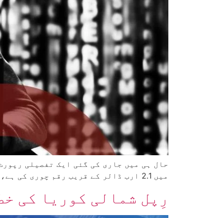
میں 2.1 ارب ڈالر کے قریب رقم چوری کی ہے، جو اس سال کے مجموعی نقصان کا 60 فیصد بنتا ہے۔ یہ گروہ جدید ترین کراس چین نیٹ […]
رِپل شمالی کوریا کی خ