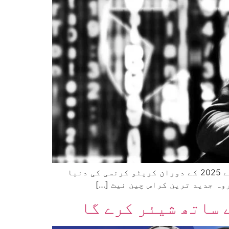
حال ہی میں جاری کی گئی ایک تفصیلی رپورٹ میں انکشاف ہوا ہے کہ شمالی کوریا سے منسلک ہیکرز نے 2025 کے دوران کرپٹو کرنسی کی دنیا
 ساتھ شیئر کرے گا