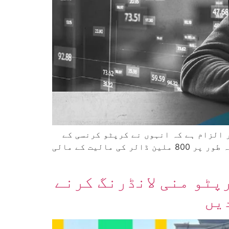
 الزام ہے کہ انہوں نے کرپٹو کرنسی کے
ذریعے امریکی کمپنیوں کو نشانہ بنانے والا ایک وسیع فراڈ منصوبہ چلایا۔ اس کارروائی میں مبینہ طور پر 800 ملین ڈالر کی مالیت کے مالی
800 ملین ڈالر کی کرپٹو منی لانڈرنگ کرنے