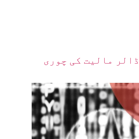
ے کریپٹو ہیکرز نے 2025 میں 2.1 ارب ڈالر مالیت کی چوری