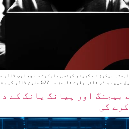
ا 30 مارچ سے بیجنگ اور پیانگ یانگ 
کرے گی