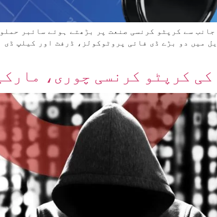
ی جانب سے کرپٹو کرنسی صنعت پر بڑھتے ہوئے سائبر حملو
یل میں دو بڑے ڈی فائی پروٹوکولز، ڈرفٹ اور کیلپ ڈی ا
کی کرپٹو کرنسی چوری، مارکی