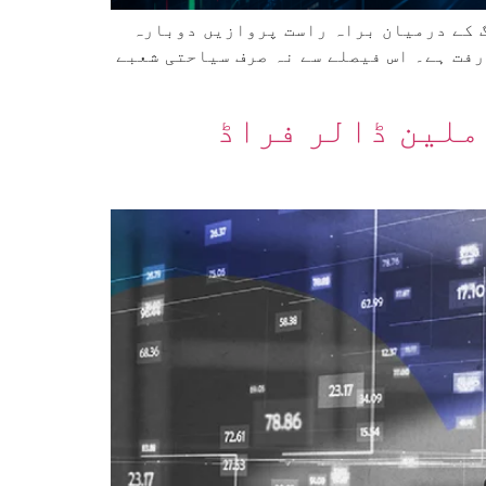
ومت پیانگ یانگ کے درمیان براہ راست پروازیں دوبارہ
رفت ہے۔ اس فیصلے سے نہ صرف سیاحتی شعبے
مریکی محکمہ خزانہ نے شمالی کوریا کے مبینہ 800 ملین ڈالر فراڈ