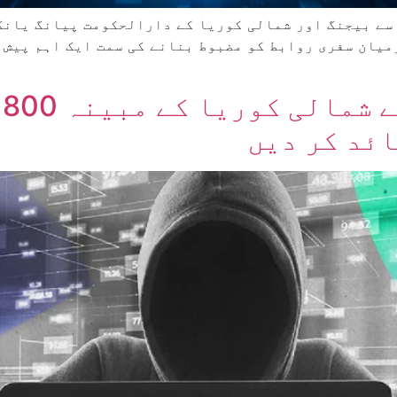
نا نے اعلان کیا ہے کہ وہ 30 مارچ سے بیجنگ اور شمالی کوریا کے دارالحک
میان سفری روابط کو مضبوط بنانے کی سمت ایک اہم پیش 
ا
ئد کر دیں