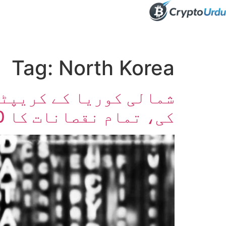
صفحہ اول
کرپٹو اینالائسس
تعلیم
اہم کرپٹو خبری
Tag:
North Korea
کی، تمام نقصانات کا 60 فیصد: سیریٹک