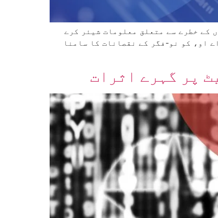
ں کے خطرے سے متعلق معلومات شیئر کرے
ے او، کو نو-فگر کے نقصانات کا سامنا
ٹ پر گہرے اثرات