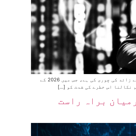
حالیہ رپورٹس کے مطابق شمالی کوریا سے وابستہ ہیکرز نے کرپٹو کرنسی مارکیٹ سے چھ ارب ڈالر سے زائد کی چوری کی ہے، جس میں 2026 کے
کے درمیان براہ راست