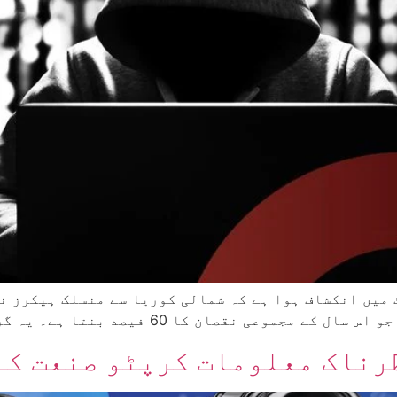
طرناک معلومات کرپٹو صنعت کے