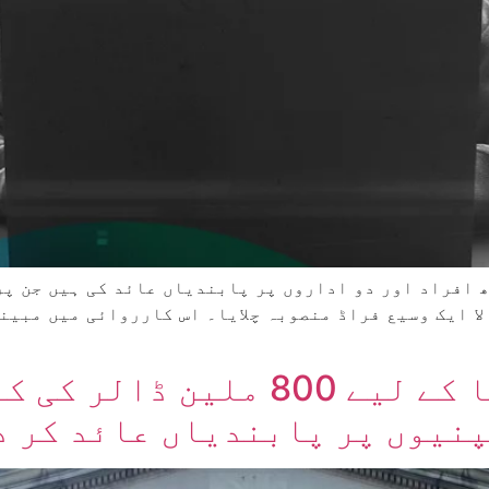
 افراد اور دو اداروں پر پابندیاں عائد کی ہیں جن پر
امریکہ نے شمالی کوریا کے لیے 