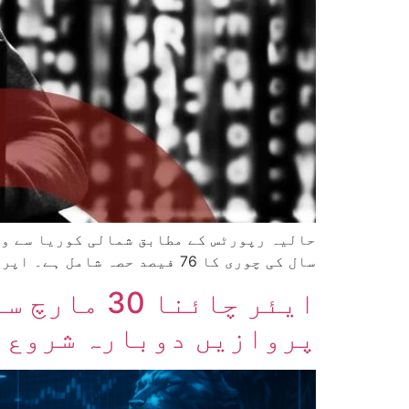
سال کی چوری کا 76 فیصد حصہ شامل ہے۔ اپریل میں دو ڈی فائی پلیٹ فارمز سے 577 ملین ڈالر کی رقم نکالنا اس خطرے کی شدت کو […]
ایئر چائن
پروازیں دوبارہ شروع 