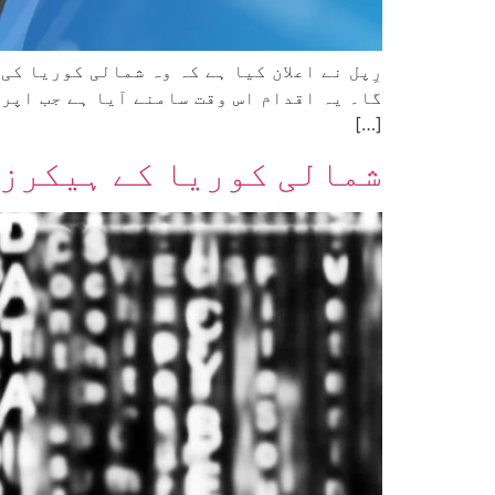
رِپل نے اعلان کیا ہے کہ وہ شمالی کوریا ک
گا۔ یہ اقدام اس وقت سامنے آیا ہے جب اپر
[…]
شمالی کوریا کے ہیکرز 