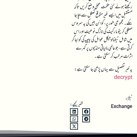
رکھتے ہوئے نئی حکمت عملی وضع کریں تاکہ
مستقبل میں ایسے غیر متوقع تعطل سے بچا جا
سکے۔ مجموعی طور پر، کوائن بیس کی یہ سروس
معطلی کرپٹو مارکیٹ کی نازک نوعیت اور اس
میں شامل ٹیکنالوجیکل عوامل کی پیچیدگی کو اجاگر
کرتی ہے، جو عالمی مالیاتی منڈیوں پر گہرے
اثرات مرتب کر سکتی ہے۔
یہ خبر تفصیل سے یہاں پڑھی جا سکتی ہے:
decrypt
ٹیگز:
شئیر کیجیے:
Exchange