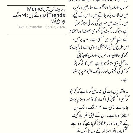
سرمایہ کاروں اور چھوٹے صارفین دونوں
مارکیٹ ٹرینڈز (Market
میں خدشات بڑھ جاتے ہیں۔ اس کے نتیجے
Trends) کیا ہوتے ہیں؟ 4 موونگ
ایوریج ٹولز
میں مارکیٹ میں سرمایہ کی روانی متاثر ہوتی
Owais Paracha
06/03/2026
ہے، جو کہ مارکیٹ کی مجموعی صحت اور استحکام
کے لیے خطرہ بن سکتی ہے۔ مزید برآں،
اس طرح کی ٹیکنالوجیکل ناکامی سے مارکیٹ کا
عمومی رجحان اور سرمایہ کاروں کا جذباتی
ردعمل بھی متاثر ہوتا ہے، جس کا اثر کرپٹو
کرنسی کی قیمتوں اور ٹریڈنگ والیوم پر پڑ سکتا
ہے۔
یہ واقعہ اس بات کی نشاندہی کرتا ہے کہ کرپٹو
کرنسی ایکسچینجز کی انحصار کلاؤڈ سروسز پر بڑھتا
جا رہا ہے، جس سے سسٹمک رسک میں
اضافہ ہوتا ہے۔ اس کے پیش نظر، مارکیٹ
کے شرکاء اور ریگولیٹرز کو چاہیے کہ وہ ایسے
تکنیکی اور انفراسٹرکچر کے مسائل کو مدنظر