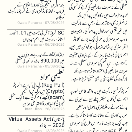
بند سورس سیکیورٹی کا دور اختتام کے
معطلی نے نہ صرف صارفین کی کرپٹو کرنسی کی
قریب، کولڈ کارڈ کمزوری نے کرپٹو مارکیٹ
خرید و فروخت میں رکاوٹیں پیدا کیں بلکہ
کو ہلا دیا
ٹرانسفرز بھی متاثر ہوئے، جس سے مارکیٹ
Owais Paracha
07/08/2026
میں غیر یقینی صورتحال پیدا ہوگئی۔ ایمیزون
SC کروڈ آئل کی قیمت میں 1.01 فیصد
ویب سروسز کی یہ خرابی ایک بڑے کلاؤڈ
اضافہ، مارکیٹ میں اہم تبدیلیاں
Owais Paracha
06/08/2026
انفراسٹرکچر پر اثر انداز ہوئی، جو کوائن بیس جیسے
کولڈکارڈ حملے کے بعد سات دنوں
اہم مالیاتی پلیٹ فارمز کے لیے بنیادی حیثیت
میں 890,000 بٹ کوائن کی منتقلی
رکھتا ہے۔ اس قسم کی سروس معطلی سے نہ
Owais Paracha
05/08/2026
صرف صارفین کی اعتماد متاثر ہوتا ہے بلکہ
تعلیمی مواد
مارکیٹ کی لیکویڈیٹی پر بھی منفی اثر پڑتا ہے۔
(Rug Pull)رگ پل کیا ہے؟ کرپٹو
کرپٹو کرنسی مارکیٹ میں یہ واقعہ خاص طور پر
(Crypto) میں رگ پل اسکیم
(scam)کیسے کام کرتی ہے؟ ایک مکمل
اہم ہے کیونکہ یہ سیکٹر پہلے ہی سے تیزی سے
تجزیاتی گائیڈ اور 6 احتیاطی تدابیر
بدلتے ہوئے ریگولیٹری ماحول اور متغیر
Irfan Ullah
26/03/2026
سرمایہ کاری کے رجحانات کا سامنا کر رہا ہے۔
پاکستان کا Virtual Assets Act
جب ایک بڑا پلیٹ فارم اس طرح کی سروس
2026 – جائزہ
میں خلل کا شکار ہوتا ہے تو اس سے ادارہ جاتی
Owais Paracha
12/03/2026