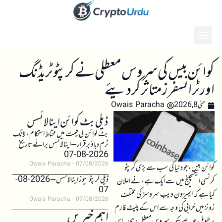
کوائن بیس کی سروس معطلی نے کرپٹو ٹریڈنگ
اور ٹرانسفرز متاثر کر دیئے
مئی 8, 2026
Owais Paracha
ڈیلی بٹ کوائن اینالائسس
بٹ کوائن کی قیمت میں محتاط استحکام، لانگ
ٹرم دباؤ برقرار – اینالائسس برائے تاریخ
2026-08-07
Owais Paracha
07/08/2026
کوائن بیس، جو دنیا کی سب سے بڑی کرپٹو
ڈیلی کرپٹو نیوز اینالائسس – 2026-08-
کرنسی ایکسچینج میں سے ایک ہے، نے اعلان
07
کیا ہے کہ ایمیزون ویب سروسز کی مختلف
Owais Paracha
07/08/2026
زونز میں خرابی کی وجہ سے اس کے پلیٹ فارم
اہم خبریں
پر طویل عرصے تک سروس معطل رہی۔ اس