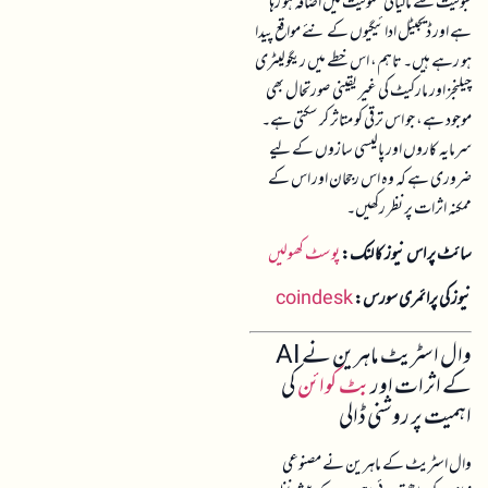
قبولیت سے مالیاتی شمولیت میں اضافہ ہو رہا
ہے اور ڈیجیٹل ادائیگیوں کے نئے مواقع پیدا
ہو رہے ہیں۔ تاہم، اس خطے میں ریگولیٹری
چیلنجز اور مارکیٹ کی غیر یقینی صورتحال بھی
موجود ہے، جو اس ترقی کو متاثر کر سکتی ہے۔
سرمایہ کاروں اور پالیسی سازوں کے لیے
ضروری ہے کہ وہ اس رجحان اور اس کے
ممکنہ اثرات پر نظر رکھیں۔
سائٹ پر اس نیوز کا لنک:
پوسٹ کھولیں
نیوز کی پرائمری سورس:
coindesk
وال اسٹریٹ ماہرین نے AI
کے اثرات اور
بٹ کوائن
کی
اہمیت پر روشنی ڈالی
وال اسٹریٹ کے ماہرین نے مصنوعی