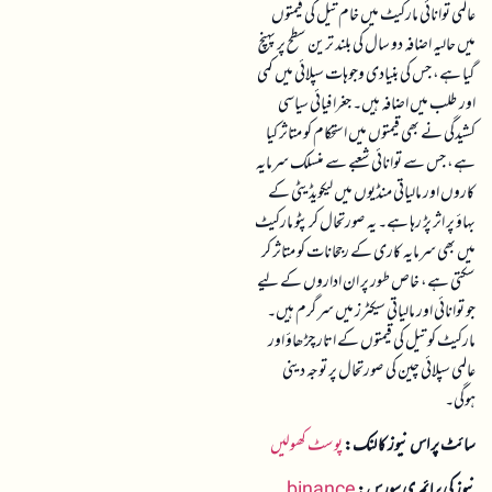
عالمی توانائی مارکیٹ میں خام تیل کی قیمتوں
میں حالیہ اضافہ دو سال کی بلند ترین سطح پر پہنچ
گیا ہے، جس کی بنیادی وجوہات سپلائی میں کمی
اور طلب میں اضافہ ہیں۔ جغرافیائی سیاسی
کشیدگی نے بھی قیمتوں میں استحکام کو متاثر کیا
ہے، جس سے توانائی شعبے سے منسلک سرمایہ
کاروں اور مالیاتی منڈیوں میں لیکویڈیٹی کے
بہاؤ پر اثر پڑ رہا ہے۔ یہ صورتحال کرپٹو مارکیٹ
میں بھی سرمایہ کاری کے رجحانات کو متاثر کر
سکتی ہے، خاص طور پر ان اداروں کے لیے
جو توانائی اور مالیاتی سیکٹرز میں سرگرم ہیں۔
مارکیٹ کو تیل کی قیمتوں کے اتار چڑھاؤ اور
عالمی سپلائی چین کی صورتحال پر توجہ دینی
ہوگی۔
سائٹ پر اس نیوز کا لنک:
پوسٹ کھولیں
نیوز کی پرائمری سورس:
binance