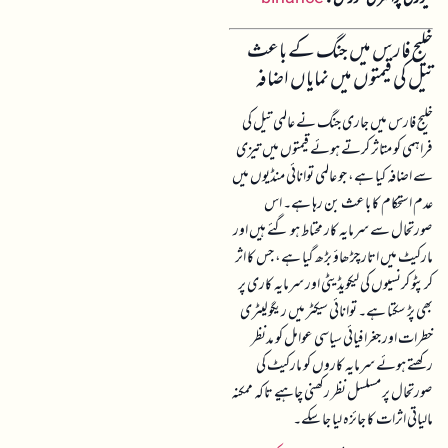
خلیج فارس میں جنگ کے باعث
تیل کی قیمتوں میں نمایاں اضافہ
خلیج فارس میں جاری جنگ نے عالمی تیل کی
فراہمی کو متاثر کرتے ہوئے قیمتوں میں تیزی
سے اضافہ کیا ہے، جو عالمی توانائی منڈیوں میں
عدم استحکام کا باعث بن رہا ہے۔ اس
صورتحال سے سرمایہ کار محتاط ہو گئے ہیں اور
مارکیٹ میں اتار چڑھاؤ بڑھ گیا ہے، جس کا اثر
کرپٹو کرنسیوں کی لیکویڈیٹی اور سرمایہ کاری پر
بھی پڑ سکتا ہے۔ توانائی سیکٹر میں ریگولیٹری
خطرات اور جغرافیائی سیاسی عوامل کو مدنظر
رکھتے ہوئے سرمایہ کاروں کو مارکیٹ کی
صورتحال پر مسلسل نظر رکھنی چاہیے تاکہ ممکنہ
مالیاتی اثرات کا جائزہ لیا جا سکے۔