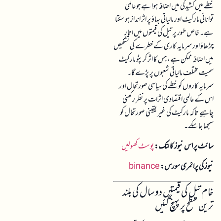
خطے میں کشیدگی میں اضافہ ہوا ہے جو عالمی
توانائی مارکیٹ اور مالیاتی بہاؤ پر اثر انداز ہو سکتا
ہے۔ خاص طور پر تیل کی قیمتوں میں اتار
چڑھاؤ اور سرمایہ کاری کے خطرے کی تشخیص
میں اضافہ ممکن ہے، جس کا اثر کرپٹو مارکیٹ
سمیت مختلف مالیاتی شعبوں پر پڑے گا۔
سرمایہ کاروں کو خطے کی سیاسی صورتحال اور
اس کے عالمی اقتصادی اثرات پر نظر رکھنی
چاہیے تاکہ مارکیٹ کی غیر یقینی صورتحال کو
سمجھا جا سکے۔
سائٹ پر اس نیوز کا لنک:
پوسٹ کھولیں
نیوز کی پرائمری سورس:
binance
خام تیل کی قیمتیں دو سال کی بلند
ترین سطح پر پہنچ گئیں