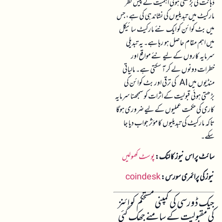
ذہانت کی بڑھتی ہوئی اہمیت کے پیش نظر
مارکیٹ میں تبدیلیوں کی نشاندہی کی ہے، جس
میں بٹ کوائن کو ایک نئے مارکیٹ سائیکل
میں اہم مقام حاصل ہو رہا ہے۔ یہ تبدیلی
سرمایہ کاروں کے لیے نئے مواقع اور
خطرات دونوں لے کر آ سکتی ہے۔ مالیاتی
منڈیوں میں AI کی ترقی اور بٹ کوائن کی
بڑھتی ہوئی قبولیت کے اثرات کو سمجھنا سرمایہ
کاری کی حکمت عملیوں کے لیے ضروری ہوگا
تاکہ مارکیٹ کی تبدیلیوں کا مؤثر جواب دیا جا
سکے۔
سائٹ پر اس نیوز کا لنک:
پوسٹ کھولیں
نیوز کی پرائمری سورس:
coindesk
جیک ڈورسی کی کمپنی مستحکم کوائنز
کی مقبولیت کے سامنے جھک گئی