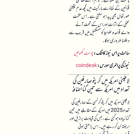
باعث بن سکتا ہے۔ تاہم، نئے حفاظتی
قوانین کے نفاذ سے مارکیٹ میں کچھ عدم یقینی
صورتحال بھی پیدا ہو سکتی ہے۔ اس حکمت
عملی کے اثرات اور اس کے تحت آنے
والے قواعد و ضوابط کو مستقبل میں قریب سے
دیکھنا ضروری ہوگا۔
سائٹ پر اس نیوز کا لنک:
پوسٹ کھولیں
نیوز کی پرائمری سورس:
coindesk
لاطینی امریکہ میں کرپٹو صارفین کی
تعداد میں امریکہ سے تین گنا اضافہ
لاطینی امریکہ میں کرپٹو کرنسی کے صارفین کی
تعداد 2025 میں امریکہ کے مقابلے میں تین
گنا زیادہ ہو گئی ہے، جس کی قیادت برازیل اور
ارجنٹائن کر رہے ہیں۔ اس بڑھتی ہوئی