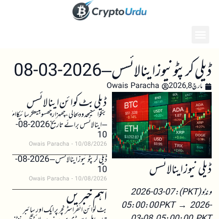
ڈیلی کرپٹو نیوز اینالائسس – 2026-03-08
مارچ 8, 2026
Owais Paracha
ڈیلی بٹ کوائن اینالائسس
بٹکوائنکیمحدودبحالی،چھہزارچھسوبیستکرسائیکاامکان
– اینالائسس برائے تاریخ 2026-08-
10
Owais Paracha
10/08/2026
ڈیلی کرپٹو نیوز اینالائسس – 2026-08-
ڈیلی نیوز اینالائسس
10
Owais Paracha
10/08/2026
اہم خبریں
ونڈو (PKT): 2026-03-07
05:00:00 PKT → 2026-
بٹ کوائن انفراسٹرکچر پر ایک اور سائبر