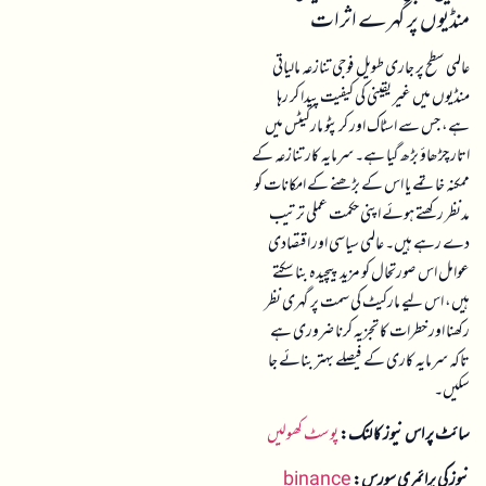
منڈیوں پر گہرے اثرات
عالمی سطح پر جاری طویل فوجی تنازعہ مالیاتی
منڈیوں میں غیر یقینی کی کیفیت پیدا کر رہا
ہے، جس سے اسٹاک اور کرپٹو مارکیٹس میں
اتار چڑھاؤ بڑھ گیا ہے۔ سرمایہ کار تنازعہ کے
ممکنہ خاتمے یا اس کے بڑھنے کے امکانات کو
مدنظر رکھتے ہوئے اپنی حکمت عملی ترتیب
دے رہے ہیں۔ عالمی سیاسی اور اقتصادی
عوامل اس صورتحال کو مزید پیچیدہ بنا سکتے
ہیں، اس لیے مارکیٹ کی سمت پر گہری نظر
رکھنا اور خطرات کا تجزیہ کرنا ضروری ہے
تاکہ سرمایہ کاری کے فیصلے بہتر بنائے جا
سکیں۔
سائٹ پر اس نیوز کا لنک:
پوسٹ کھولیں
نیوز کی پرائمری سورس:
binance