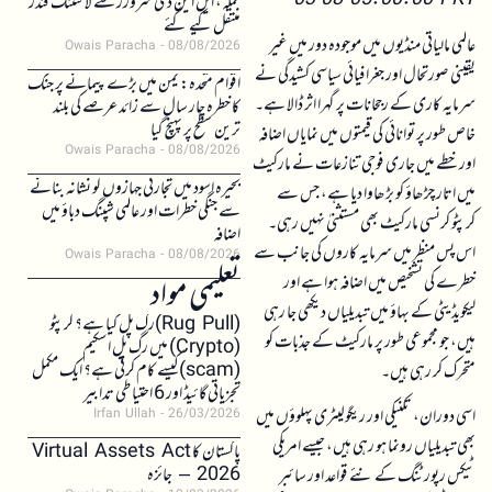
03-08 05:00:00 PKT
حملہ، ایل این ڈی سرورز سے لائٹننگ فنڈز
منتقل کیے گئے
عالمی مالیاتی منڈیوں میں موجودہ دور میں غیر
Owais Paracha
08/08/2026
یقینی صورتحال اور جغرافیائی سیاسی کشیدگی نے
اقوام متحدہ: یمن میں بڑے پیمانے پر جنگ
سرمایہ کاری کے رجحانات پر گہرا اثر ڈالا ہے۔
کا خطرہ چار سال سے زائد عرصے کی بلند
ترین سطح پر پہنچ گیا
خاص طور پر توانائی کی قیمتوں میں نمایاں اضافہ
Owais Paracha
08/08/2026
اور خطے میں جاری فوجی تنازعات نے مارکیٹ
بحیرہ اسود میں تجارتی جہازوں کو نشانہ بنانے
میں اتار چڑھاؤ کو بڑھاوا دیا ہے، جس سے
سے جنگی خطرات اور عالمی شپنگ دباؤ میں
کرپٹو کرنسی مارکیٹ بھی مستثنیٰ نہیں رہی۔
اضافہ
اس پس منظر میں سرمایہ کاروں کی جانب سے
Owais Paracha
08/08/2026
خطرے کی تشخیص میں اضافہ ہوا ہے اور
تعلیمی مواد
لیکویڈیٹی کے بہاؤ میں تبدیلیاں دیکھی جا رہی
(Rug Pull)رگ پل کیا ہے؟ کرپٹو
ہیں، جو مجموعی طور پر مارکیٹ کے جذبات کو
(Crypto) میں رگ پل اسکیم
(scam)کیسے کام کرتی ہے؟ ایک مکمل
متحرک کر رہی ہیں۔
تجزیاتی گائیڈ اور 6 احتیاطی تدابیر
اسی دوران، تکنیکی اور ریگولیٹری پہلوؤں میں
Irfan Ullah
26/03/2026
بھی تبدیلیاں رونما ہو رہی ہیں، جیسے امریکی
پاکستان کا Virtual Assets Act
2026 – جائزہ
ٹیکس رپورٹنگ کے نئے قواعد اور سائبر