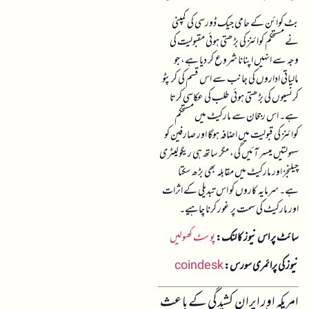
بٹ کوائن کے حامی جیک ڈورسی کی کمپنی
نے مستحکم کوائنز کی بڑھتی ہوئی مقبولیت کی
وجہ سے انہیں اپنانا شروع کر دیا ہے، جو
مالیاتی اداروں کی جانب سے اس قسم کی کرپٹو
کرنسیوں کی بڑھتی ہوئی طلب کی عکاسی کرتا
ہے۔ اس رجحان سے مارکیٹ میں مستحکم
کوائنز کی قبولیت میں اضافہ ہوگا اور صارفین کو
سہولتیں میسر آئیں گی، مگر ساتھ ہی ریگولیٹری
چیلنجز اور مارکیٹ میں مقابلہ بھی بڑھ سکتا
ہے۔ سرمایہ کاروں کو اس تبدیلی کے اثرات
اور مارکیٹ کی سمت پر غور کرنا چاہیے۔
سائٹ پر اس نیوز کا لنک:
پوسٹ کھولیں
نیوز کی پرائمری سورس:
coindesk
امریکہ اور ایران کشیدگی کے باعث