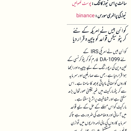
سائٹ پر اس نیوز کا لنک:
پوسٹ کھولیں
نیوز کی پرائمری سورس:
binance
کوائن بیس نے امریکہ کے نئے
کرپٹو ٹیکس قواعد کو پیچیدہ قرار دیا
کوائن بیس نے امریکی IRS کے
نئے 1099-DA فارم کو کرپٹو کرنسی کے
لین دین کی رپورٹنگ کے لیے پیچیدہ اور الجھا
ہوا قرار دیا ہے، جس سے صارفین اور سرمایہ
کاروں کو اضافی مالیاتی بوجھ کا سامنا ہے۔ اس
سے کرپٹو مارکیٹ میں غیر یقینی صورتحال بڑھ
سکتی ہے اور شفافیت پر اثر پڑ سکتا ہے۔
مارکیٹ کو اس مسئلے کے حل کے لیے قواعد
میں آسانی اور وضاحت کی ضرورت ہے تاکہ
سرمایہ کاروں کی مالی ذمہ داریوں میں توازن