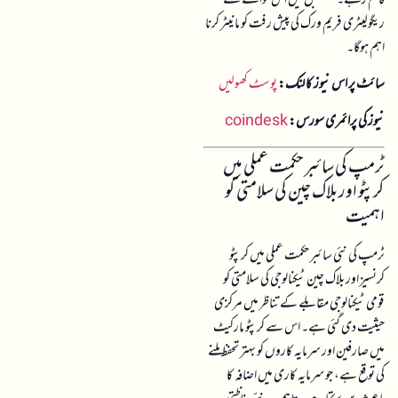
قائم رہے۔ مستقبل میں اس حوالے سے
ریگولیٹری فریم ورک کی پیش رفت کو مانیٹر کرنا
اہم ہوگا۔
سائٹ پر اس نیوز کا لنک:
پوسٹ کھولیں
نیوز کی پرائمری سورس:
coindesk
ٹرمپ کی سائبر حکمت عملی میں
کرپٹو اور بلاک چین کی سلامتی کو
اہمیت
ٹرمپ کی نئی سائبر حکمت عملی میں کرپٹو
کرنسیز اور بلاک چین ٹیکنالوجی کی سلامتی کو
قومی ٹیکنالوجی مقابلے کے تناظر میں مرکزی
حیثیت دی گئی ہے۔ اس سے کرپٹو مارکیٹ
میں صارفین اور سرمایہ کاروں کو بہتر تحفظ ملنے
کی توقع ہے، جو سرمایہ کاری میں اضافہ کا