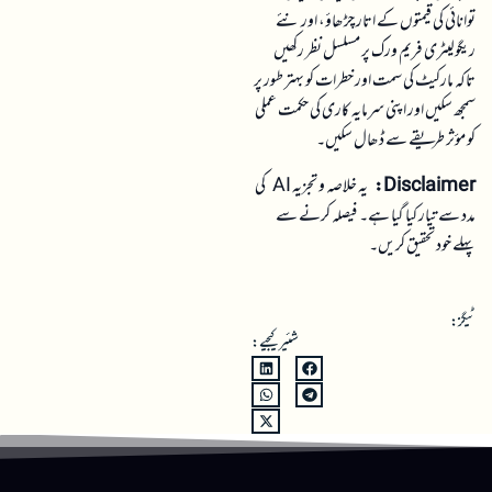
توانائی کی قیمتوں کے اتار چڑھاؤ، اور نئے
ریگولیٹری فریم ورک پر مسلسل نظر رکھیں
تاکہ مارکیٹ کی سمت اور خطرات کو بہتر طور پر
سمجھ سکیں اور اپنی سرمایہ کاری کی حکمت عملی
کو مؤثر طریقے سے ڈھال سکیں۔
Disclaimer:
یہ خلاصہ و تجزیہ AI کی
مدد سے تیار کیا گیا ہے۔ فیصلہ کرنے سے
پہلے خود تحقیق کریں۔
ٹیگز:
شئیر کیجیے: