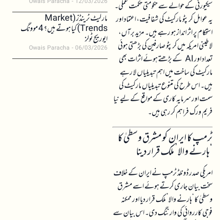
Owais Paracha
12/03/2026
سیکیورٹی کے حوالے سے حکومتی حکمت عملی۔
مارکیٹ ٹرینڈز (Market
یہ عوامل کرپٹو مارکیٹ کی شفافیت، اعتماد اور
Trends) کیا ہوتے ہیں؟ 4 موونگ
استحکام پر اثر انداز ہو رہے ہیں۔ مزید برآں،
ایوریج ٹولز
لاطینی امریکہ میں کرپٹو صارفین کی بڑھتی ہوئی
Owais Paracha
06/03/2026
تعداد اور AI کے بڑھتے ہوئے اثرات بھی
مارکیٹ کی ساخت میں اہم تبدیلیاں لا رہے
ہیں۔ اس طرح کی متنوع تبدیلیاں مارکیٹ کی
سمت اور سرمایہ کاری کے مواقع کے لیے نیا
فریم ورک فراہم کر رہی ہیں۔
ٹرمپ کا ایران کو مشرق وسطیٰ کا
‘ہارنے والا’ ملک قرار دینا
امریکی صدر ڈونلڈ ٹرمپ نے ایران کے خلاف
سخت بیان جاری کرتے ہوئے اسے مشرق
وسطیٰ کا ‘ہارنے والا’ ملک قرار دیا اور ممکنہ
فوجی کارروائی کی وارننگ دی۔ اس بیان سے