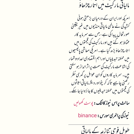
مالیاتی مارکیٹ میں اتار چڑھاؤ
امریکہ اور ایران کے درمیان بڑھتی ہوئی
کشیدگی نے عالمی مالیاتی منڈیوں میں غیر یقینی
صورتحال پیدا کی ہے، جس سے سرمایہ کار
محتاط ہو گئے ہیں اور مارکیٹ کی قیمتوں میں
اتار چڑھاؤ بڑھ گیا ہے۔ امریکی معاشی پالیسیوں
میں ممکنہ تبدیلیاں اور اہم اقتصادی اعداد و شمار
کی اشاعت مارکیٹ کی سمت پر اثر انداز ہو سکتی
ہیں۔ سرمایہ کاروں کو ان عوامل پر گہری نظر
رکھنی چاہیے تاکہ کرپٹو اور دیگر مالیاتی اثاثوں
کی قیمتوں میں ممکنہ تبدیلیوں کا جائزہ لیا جا سکے۔
سائٹ پر اس نیوز کا لنک:
پوسٹ کھولیں
نیوز کی پرائمری سورس:
binance
طویل فوجی تنازعہ کے مالیاتی