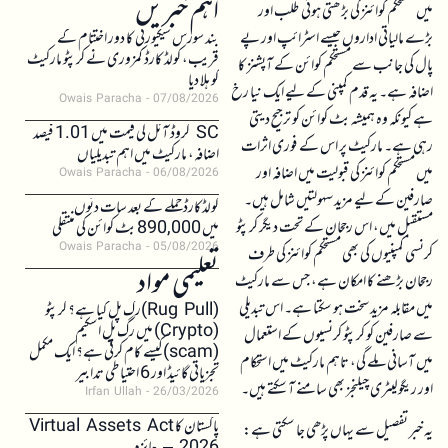
اہم خبریں
میں مستحکم کوائنز کی بڑھتی ہوئی طلب اور
بڑے مالیاتی اداروں جیسے اسٹرائپ اور پے
بند سورس سیکیورٹی کا دور اختتام کے
قریب، کولڈ کارڈ کمزوری نے کرپٹو مارکیٹ
پال کی جانب سے مستحکم کوائن کے آپشنز کا
کو ہلا دیا
اضافہ ہے۔ یہ قدم کمپنی کے لیے ایک نیا رخ
Owais Paracha
07/08/2026
ہے کیونکہ وہ ہمیشہ بٹ کوائن کو ترجیح دیتی
SC کروڈ آئل کی قیمت میں 1.01 فیصد
رہی ہے۔ مارکیٹ پر اس کے فوری اثرات
اضافہ، مارکیٹ میں اہم تبدیلیاں
میں مستحکم کوائنز کی قبولیت میں اضافہ اور
Owais Paracha
06/08/2026
صارفین کے لیے مزید سہولتیں شامل ہیں۔
کولڈکارڈ حملے کے بعد سات دنوں
مستقبل میں، اس رجحان کے تحت دیگر کرپٹو
میں 890,000 بٹ کوائن کی منتقلی
Owais Paracha
05/08/2026
کرنسی کمپنیوں کی بھی مستحکم کوائنز کی طرف
تعلیمی مواد
رجحان بڑھنے کا امکان ہے، جس سے مارکیٹ
میں مقابلہ مزید سخت ہو سکتا ہے۔ اس تبدیلی
(Rug Pull)رگ پل کیا ہے؟ کرپٹو
(Crypto) میں رگ پل اسکیم
سے صارفین کو کرپٹو کرنسیوں کے استعمال
(scam)کیسے کام کرتی ہے؟ ایک مکمل
میں آسانی ملے گی، تاہم مارکیٹ میں استحکام
تجزیاتی گائیڈ اور 6 احتیاطی تدابیر
اور ریگولیٹری چیلنجز بھی سامنے آ سکتے ہیں۔
Irfan Ullah
26/03/2026
پاکستان کا Virtual Assets Act
یہ خبر تفصیل سے یہاں پڑھی جا سکتی ہے: