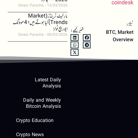
2026 – جائزہ
coindesk
Owais Paracha
12/03/2026
مارکیٹ ٹرینڈز (Market
Trends) کیا ہوتے ہیں؟ 4 موونگ
ٹیگز:
ایوریج ٹولز
شئیر کیجیے:
BTC
,
Market
Owais Paracha
06/03/2026
Overview
Latest Daily
Analysis
Daily and Weekly
Bitcoin Analysis
Crypto Education
Crypto News