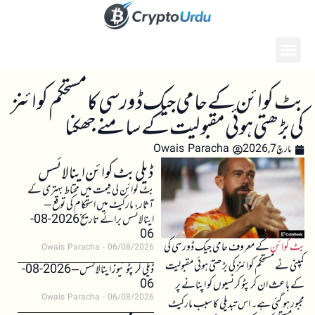
بٹ کوائن کے حامی جیک ڈورسی کا مستحکم کوائنز
کی بڑھتی ہوئی مقبولیت کے سامنے جھکنا
مارچ 7, 2026
Owais Paracha
ڈیلی بٹ کوائن اینالائسس
بٹ کوائن کی قیمت میں محتاط بہتری کے
آثار، مارکیٹ میں استحکام کی توقع –
اینالائسس برائے تاریخ 2026-08-
06
بٹ کوائن
کے معروف حامی جیک ڈورسی کی
Owais Paracha
06/08/2026
کمپنی نے مستحکم کوائنز کی بڑھتی ہوئی مقبولیت
ڈیلی کرپٹو نیوز اینالائسس – 2026-08-
06
کے باعث ان کرپٹو کرنسیوں کو اپنانے پر
Owais Paracha
06/08/2026
مجبور ہو گئی ہے۔ اس تبدیلی کا سبب مارکیٹ