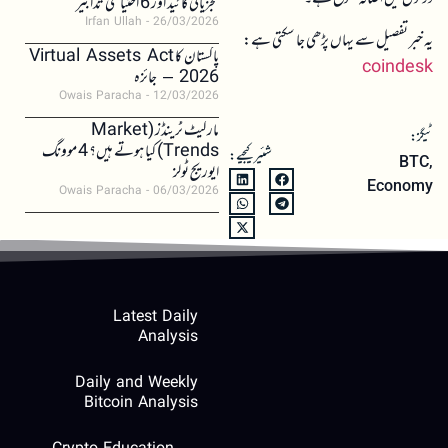
تجزیاتی گائیڈ اور 6 احتیاطی تدابیر
Irfan Ullah
26/03/2026
یہ خبر تفصیل سے یہاں پڑھی جا سکتی ہے:
پاکستان کا Virtual Assets Act
coindesk
2026 – جائزہ
Owais Paracha
12/03/2026
مارکیٹ ٹرینڈز (Market
ٹیگز:
Trends) کیا ہوتے ہیں؟ 4 موونگ
شئیر کیجیے:
BTC
,
ایوریج ٹولز
Economy
Owais Paracha
06/03/2026
Latest Daily
Analysis
Daily and Weekly
Bitcoin Analysis