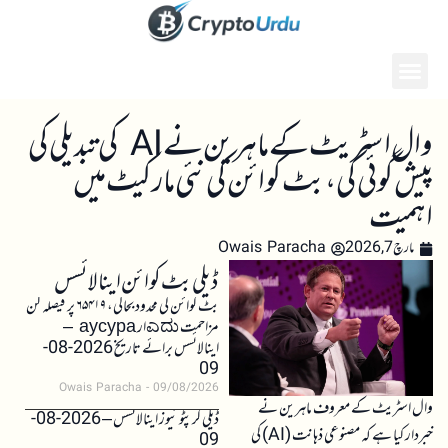
وال اسٹریٹ کے ماہرین نے AI کی تبدیلی کی
پیش گوئی کی، بٹ کوائن کی نئی مارکیٹ میں
اہمیت
مارچ 7, 2026
Owais Paracha
ڈیلی بٹ کوائن اینالائسس
بٹ کوائن کی محدود بحالی، ۶۵۴۱۹ پر فیصلہ کن
مزاحمت ಎದುار аусура –
اینالائسس برائے تاریخ 2026-08-
09
Owais Paracha
09/08/2026
وال اسٹریٹ کے معروف ماہرین نے
ڈیلی کرپٹو نیوز اینالائسس – 2026-08-
خبردار کیا ہے کہ مصنوعی ذہانت (AI) کی
09