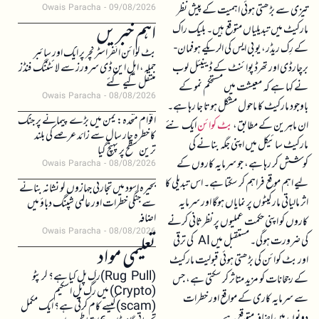
تیزی سے بڑھتی ہوئی اہمیت کے پیش نظر
Owais Paracha
09/08/2026
اہم خبریں
مارکیٹ میں تبدیلیاں متوقع ہیں۔ بلیک راک
کے رِک ریڈر، یو بی ایس کی الریکے ہوفمان-
بٹ کوائن انفراسٹرکچر پر ایک اور سائبر
برچارڈی اور تھرڈ پوائنٹ کے ڈینیئل لوب
حملہ، ایل این ڈی سرورز سے لائٹننگ فنڈز
منتقل کیے گئے
نے کہا ہے کہ معیشت میں مستحکم نمو کے
Owais Paracha
08/08/2026
باوجود مارکیٹ کا ماحول مشکل ہوتا جا رہا ہے۔
اقوام متحدہ: یمن میں بڑے پیمانے پر جنگ
ان ماہرین کے مطابق،
بٹ کوائن
ایک نئے
کا خطرہ چار سال سے زائد عرصے کی بلند
مارکیٹ سائیکل میں اپنی جگہ بنانے کی
ترین سطح پر پہنچ گیا
کوشش کر رہا ہے، جو سرمایہ کاروں کے
Owais Paracha
08/08/2026
لیے اہم موقع فراہم کر سکتا ہے۔ اس تبدیلی کا
بحیرہ اسود میں تجارتی جہازوں کو نشانہ بنانے
اثر مالیاتی مارکیٹوں پر نمایاں ہوگا اور سرمایہ
سے جنگی خطرات اور عالمی شپنگ دباؤ میں
اضافہ
کاروں کو اپنی حکمت عملیوں پر نظرثانی کرنے
Owais Paracha
08/08/2026
کی ضرورت ہوگی۔ مستقبل میں AI کی ترقی
تعلیمی مواد
اور بٹ کوائن کی بڑھتی ہوئی قبولیت مارکیٹ
(Rug Pull)رگ پل کیا ہے؟ کرپٹو
کے رجحانات کو مزید متاثر کر سکتی ہے، جس
(Crypto) میں رگ پل اسکیم
سے سرمایہ کاری کے مواقع اور خطرات
(scam)کیسے کام کرتی ہے؟ ایک مکمل
دونوں میں اضافہ متوقع ہے۔