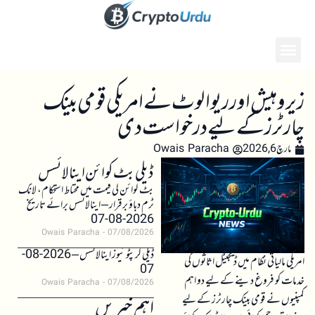
زیروہیش اور ریوالوٹ نے امریکی قومی بینک
چارٹرز کے لیے درخواست دی
مارچ 6, 2026
Owais Paracha
ڈیلی بٹ کوائن اینالائسس
بٹ کوائن کی قیمت میں محتاط استحکام، لانگ
ٹرم دباؤ برقرار – اینالائسس برائے تاریخ
2026-08-07
Owais Paracha
07/08/2026
ڈیلی کرپٹو نیوز اینالائسس – 2026-08-
امریکی مالیاتی نظام میں ڈیجیٹل اثاثوں کی
07
خدمات کو فروغ دینے کے لیے دو اہم
Owais Paracha
07/08/2026
کمپنیوں نے قومی بینک چارٹرز کے لیے
اہم خبریں