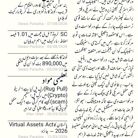
درخواستیں جمع کرائی ہیں۔ اسٹیبلیک کوائن
بند سورس سیکیورٹی کا دور اختتام کے
انفراسٹرکچر کمپنی زیروہیش نے امریکی دفتر
قریب، کولڈ کارڈ کمزوری نے کرپٹو مارکیٹ
برائے کمپٹرولر آف کرنسی کے سامنے قومی
کو ہلا دیا
Owais Paracha
07/08/2026
ٹرسٹ بینک چارٹر کے لیے درخواست دی
SC کروڈ آئل کی قیمت میں 1.01 فیصد
ہے۔ اس کا مقصد ڈیجیٹل اثاثہ خدمات پر توجہ
اضافہ، مارکیٹ میں اہم تبدیلیاں
مرکوز کرنا ہے، جس میں کسٹڈی، اسٹیکنگ،
Owais Paracha
06/08/2026
اسٹیبلیک کوائن مینجمنٹ اور متعلقہ سیٹلمنٹ
کولڈکارڈ حملے کے بعد سات دنوں
خدمات شامل ہیں۔ درخواست میں ریٹیل
میں 890,000 بٹ کوائن کی منتقلی
ڈپازٹس، صارف قرضے اور ایف ڈی آئی سی
Owais Paracha
05/08/2026
انشورنس کو شامل نہیں کیا گیا ہے۔ دوسری
تعلیمی مواد
جانب، برطانوی فِن ٹیک کمپنی ریوالوٹ نے
(Rug Pull)رگ پل کیا ہے؟ کرپٹو
بھی مکمل امریکی قومی بینک چارٹر کے لیے
(Crypto) میں رگ پل اسکیم
درخواست دی ہے تاکہ وہ چیکنگ، سیونگز،
(scam)کیسے کام کرتی ہے؟ ایک مکمل
تجزیاتی گائیڈ اور 6 احتیاطی تدابیر
قرضہ جات اور مستقبل میں کرپٹو خدمات کی
Irfan Ullah
26/03/2026
فراہمی کو بڑھا سکے۔ یہ چارٹرز دونوں کمپنیوں
پاکستان کا Virtual Assets Act
کو امریکی مالیاتی مارکیٹ میں اپنی موجودگی مضبوط
2026 – جائزہ
کرنے اور جدید ڈیجیٹل اثاثہ خدمات فراہم
Owais Paracha
12/03/2026