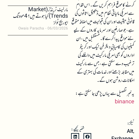
کرنے کا موقع فراہم کریں گے۔ اس اقدام
مارکیٹ ٹرینڈز (Market
سے امریکی مالیاتی نظام میں ڈیجیٹل اثاثوں کی
Trends) کیا ہوتے ہیں؟ 4 موونگ
قانونی حیثیت اور ان کی قبولیت میں اضافہ متوقع
ایوریج ٹولز
Owais Paracha
06/03/2026
ہے، جو صارفین اور سرمایہ کاروں کے لیے
نئے مواقع پیدا کرے گا۔ مستقبل میں، ان
کمپنیوں کی کامیابی دیگر فِن ٹیک اور کرپٹو
اداروں کو بھی امریکی مارکیٹ میں داخلے کی
ترغیب دے سکتی ہے، جس سے مارکیٹ
میں مقابلہ بڑھنے اور خدمات کی بہتری کے
امکانات روشن ہوں گے۔
یہ خبر تفصیل سے یہاں پڑھی جا سکتی ہے:
binance
ٹیگز:
شئیر کیجیے:
Alt
,
Exchange
,