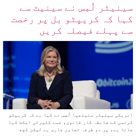
سینیٹر لُمِس نے سینیٹ سے
کہا کہ کریپٹو بل پر رخصت
سے پہلے فیصلہ کریں
امریکی سینیٹر سنیتھیا لُمِس نے کہا ہے کہ کریپٹو
کرنسی کے ضابطہ کار قانون، جسے کلیرٹی ایکٹ کہا
جاتا ہے، پر دو طرفہ تعاون جاری ہے لیکن کچھ