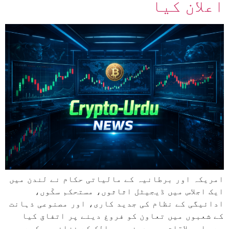
اعلان کیا
امریکہ اور برطانیہ کے مالیاتی حکام نے لندن میں
ایک اجلاس میں ڈیجیٹل اثاثوں، مستحکم سکّوں،
ادائیگی کے نظام کی جدید کاری، اور مصنوعی ذہانت
کے شعبوں میں تعاون کو فروغ دینے پر اتفاق کیا
ہے۔ اس ملاقات میں دونوں ممالک کے خزانہ محکمے،