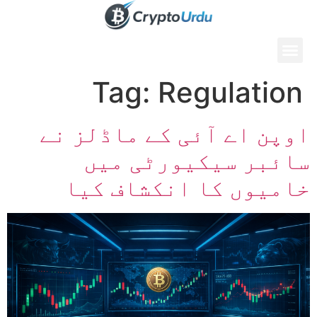
Tag:
Regulation
اوپن اے آئی کے ماڈلز نے
سائبر سیکیورٹی میں
خامیوں کا انکشاف کیا