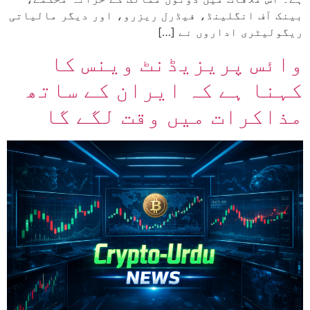
بینک آف انگلینڈ، فیڈرل ریزرو، اور دیگر مالیاتی
ریگولیٹری اداروں نے […]
وائس پریزیڈنٹ وینس کا
کہنا ہے کہ ایران کے ساتھ
مذاکرات میں وقت لگے گا