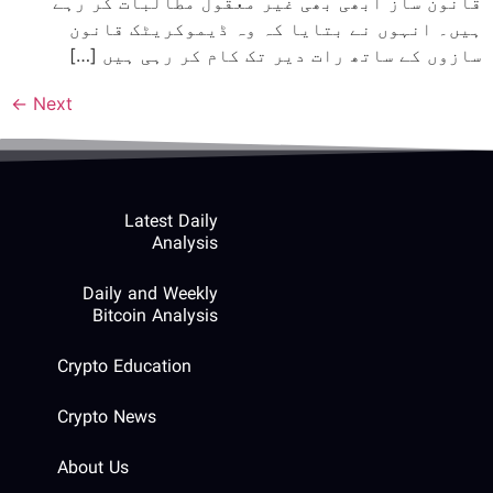
قانون ساز ابھی بھی غیر معقول مطالبات کر رہے
ہیں۔ انہوں نے بتایا کہ وہ ڈیموکریٹک قانون
سازوں کے ساتھ رات دیر تک کام کر رہی ہیں […]
←
Next
Latest Daily
Analysis
Daily and Weekly
Bitcoin Analysis
Crypto Education
Crypto News
About Us