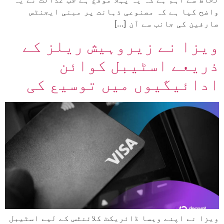
واضح کیا ہے کہ مصنوعی ذہانت پر مبنی ایجنٹس
صارفین کی جانب سے آن […]
ویزا نے زیروہیش ریلز کے
ذریعے اسٹیبل کوائن
ادائیگیوں میں توسیع کی
ویزا نے اپنے ویسا ڈائریکٹ کلائنٹس کے لیے اسٹیبل