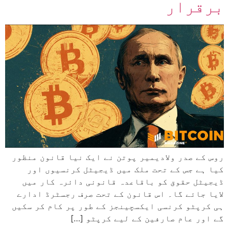
برقرار
روس کے صدر ولادیمیر پوتن نے ایک نیا قانون منظور
کیا ہے جس کے تحت ملک میں ڈیجیٹل کرنسیوں اور
ڈیجیٹل حقوق کو باقاعدہ قانونی دائرہ کار میں
لایا جائے گا۔ اس قانون کے تحت صرف رجسٹرڈ ادارے
ہی کرپٹو کرنسی ایکسچینجز کے طور پر کام کر سکیں
گے اور عام صارفین کے لیے کرپٹو […]