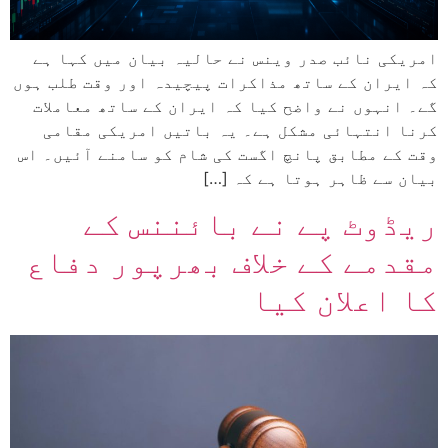
امریکی نائب صدر وینس نے حالیہ بیان میں کہا ہے
کہ ایران کے ساتھ مذاکرات پیچیدہ اور وقت طلب ہوں
گے۔ انہوں نے واضح کیا کہ ایران کے ساتھ معاملات
کرنا انتہائی مشکل ہے۔ یہ باتیں امریکی مقامی
وقت کے مطابق پانچ اگست کی شام کو سامنے آئیں۔ اس
بیان سے ظاہر ہوتا ہے کہ […]
ریڈوٹ پے نے بائننس کے
مقدمے کے خلاف بھرپور دفاع
کا اعلان کیا