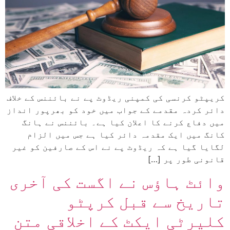
کریپٹو کرنسی کی کمپنی ریڈوٹ پے نے بائننس کے خلاف
دائر کردہ مقدمے کے جواب میں خود کو بھرپور انداز
میں دفاع کرنے کا اعلان کیا ہے۔ بائننس نے ہانگ
کانگ میں ایک مقدمہ دائر کیا ہے جس میں الزام
لگایا گیا ہے کہ ریڈوٹ پے نے اس کے صارفین کو غیر
قانونی طور پر […]
وائٹ ہاؤس نے اگست کی آخری
تاریخ سے قبل کرپٹو
کلیرٹی ایکٹ کے اخلاقی متن