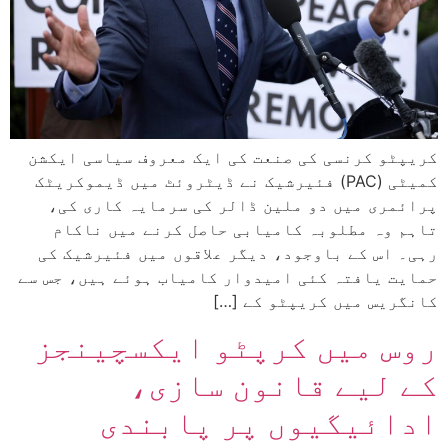
کریپٹو کرنسی کی صنعت کی ایک معروف سیاسی ایکشن
کمیٹی (PAC) فئیرشیک نے ڈیٹروئٹ میں ڈیموکریٹک
پرائمری میں دو ملین ڈالر کی سرمایہ کاری کی،
تاہم وہ مطلوبہ کامیابی حاصل کرنے میں ناکام
رہی۔ اس کے باوجود، دیگر علاقوں میں فئیرشیک کی
حمایت یافتہ کئی امیدوار کامیاب ہوئے ہیں، جس سے
کانگریس میں کریپٹو کے […]
روس میں کرپٹو ایکسچینجز
کے لیے قانون سازی،
ادائیگیوں پر پابندی