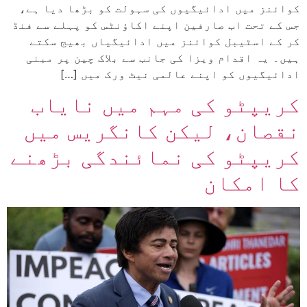
کوائنز میں ادائیگیوں کی سہولت کو بڑھا دیا ہے،
جس کے تحت اب صارفین اپنے اکاؤنٹس کو پہلے سے فنڈ
کر کے اسٹیبل کوائنز میں ادائیگیاں بھیج سکتے
ہیں۔ یہ اقدام ویزا کی جانب سے بلاک چین پر مبنی
ادائیگیوں کو اپنے عالمی نیٹ ورک میں […]
کریپٹو کی مہم میں نایاب
نقصان، لیکن کانگریس میں
کریپٹو کی نمائندگی بڑھنے
کا امکان