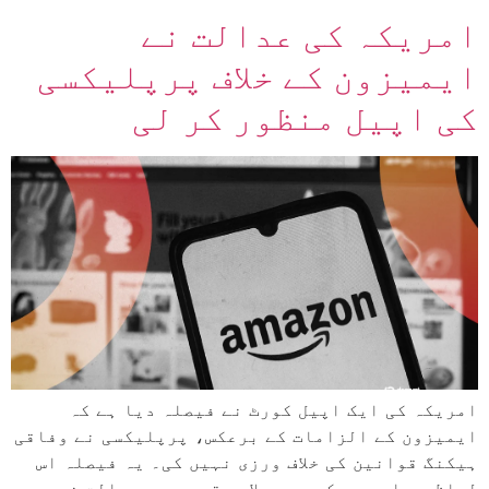
امریکہ کی عدالت نے
ایمیزون کے خلاف پرپلیکسی
کی اپیل منظور کر لی
امریکہ کی ایک اپیل کورٹ نے فیصلہ دیا ہے کہ
ایمیزون کے الزامات کے برعکس، پرپلیکسی نے وفاقی
ہیکنگ قوانین کی خلاف ورزی نہیں کی۔ یہ فیصلہ اس
لحاظ سے اہم ہے کہ یہ پہلا موقع ہے جب عدالت نے یہ