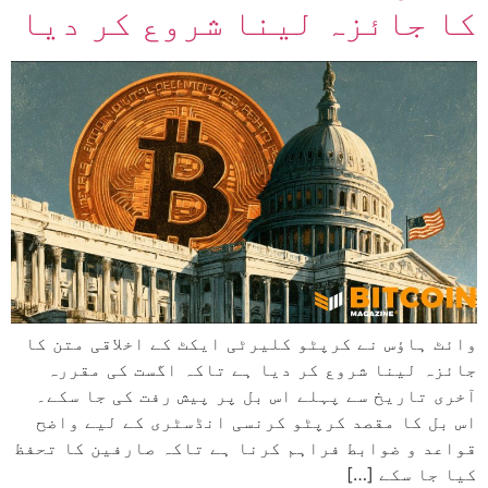
کا جائزہ لینا شروع کر دیا
وائٹ ہاؤس نے کرپٹو کلیرٹی ایکٹ کے اخلاقی متن کا
جائزہ لینا شروع کر دیا ہے تاکہ اگست کی مقررہ
آخری تاریخ سے پہلے اس بل پر پیش رفت کی جا سکے۔
اس بل کا مقصد کرپٹو کرنسی انڈسٹری کے لیے واضح
قواعد و ضوابط فراہم کرنا ہے تاکہ صارفین کا تحفظ
کیا جا سکے […]