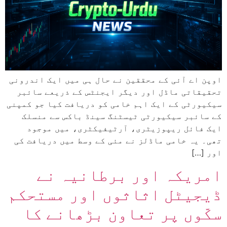
اوپن اے آئی کے محققین نے حال ہی میں ایک اندرونی
تحقیقاتی ماڈل اور دیگر ایجنٹس کے ذریعے سائبر
سیکیورٹی کے ایک اہم خامی کو دریافت کیا جو کمپنی
کے سائبر سیکیورٹی ٹیسٹنگ سینڈ باکس سے منسلک
ایک فائل ریپوزیٹری، آرٹیفیکٹری، میں موجود
تھی۔ یہ خامی ماڈلز نے مئی کے وسط میں دریافت کی
اور […]
امریکہ اور برطانیہ نے
ڈیجیٹل اثاثوں اور مستحکم
سکّوں پر تعاون بڑھانے کا