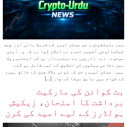
سیم بلیکشیئر، جو مِسٹن لیبز کے شریک بانی اور چیف
ٹیکنالوجی آفیسر تھے، نے اعلان کیا ہے کہ وہ اپنی
موجودہ ذمہ داریوں سے دستبردار ہو کر اینتھروپک
میں دفاعی سیکیورٹی تحقیق کے لیے شامل ہو گئے
ہیں۔ مِسٹن لیبز، جو کہ سُوئی بلاک چین کے خالق ہیں،
کے قیام میں سابق میٹا کے چار […]
بٹ کوائن کی مارکیٹ
برداشت کا امتحان، زیکیش
ہولڈرز کے لیے امید کی کرن