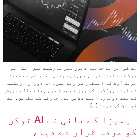
بٹ کوائن نے حالیہ دنوں میں مارکیٹ میں ایک اہم
موڑ کا سامنا کیا ہے جہاں سرمایہ کار اس کے ممکنہ
بریک آؤٹ کا انتظار کر رہے ہیں۔ اس دوران، زیکیش
نے اپنے ہولڈرز کو جون کے وسط میں ہونے والے کریش
کے بعد دوبارہ امید دلائی ہے۔ چارٹس کے مطابق، بٹ
کوائن کی قیمت […]
ایلیزا کے بانی نے AI ٹوکن
کو مردہ قرار دے دیا،