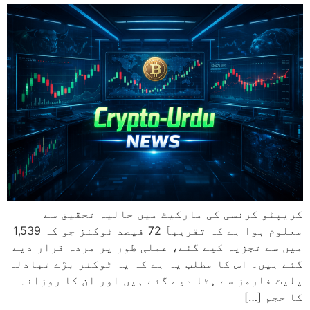
کریپٹو کرنسی کی مارکیٹ میں حالیہ تحقیق سے
معلوم ہوا ہے کہ تقریباً 72 فیصد ٹوکنز جو کہ 1,539
میں سے تجزیہ کیے گئے، عملی طور پر مردہ قرار دیے
گئے ہیں۔ اس کا مطلب یہ ہے کہ یہ ٹوکنز بڑے تبادلہ
پلیٹ فارمز سے ہٹا دیے گئے ہیں اور ان کا روزانہ
کا حجم […]