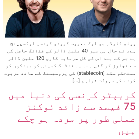
ییلو کارڈ، جو ایک معروف کرپٹو کرنسی ایکسچینج
ہے، نے حال ہی میں 40 ملین ڈالر کی فنڈنگ حاصل کی
ہے جس کے بعد اس کی کل سرمایہ کاری 120 ملین ڈالر
سے تجاوز کر گئی ہے۔ یہ فنڈنگ کمپنی کو بینکوں کو
مستحکم سکے (stablecoin) کی پروسیسنگ کے ساتھ مربوط
کرنے کی سہولت فراہم […]
کریپٹو کرنسی کی دنیا میں
75 فیصد سے زائد ٹوکنز
عملی طور پر مردہ ہو چکے
ہیں