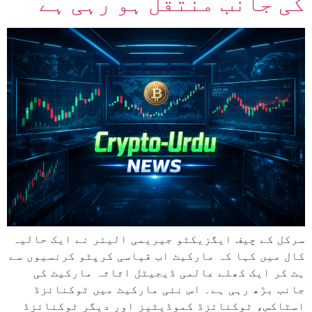
کی جانب منتقل ہو رہی ہے
سرکل کے چیف ایگزیکٹو جیریمی الیئر نے ایک حالیہ
کال میں کہا کہ مارکیٹ اب قیاسی کرپٹو کرنسیوں سے
ہٹ کر ایک کھلے عالمی ڈیجیٹل اثاثہ مارکیٹ کی
جانب بڑھ رہی ہے۔ اس نئی مارکیٹ میں ٹوکنائزڈ
اسٹاکس، ٹوکنائزڈ کموڈیٹیز اور دیگر ٹوکنائزڈ