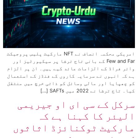
امریکی محکمہ انصاف نے NFT مارکیٹ پلیس پروجیکٹ
Few and Far کے بانی تاج ترشا پر سیکیورٹیز اور
وائر فراڈ کے الزامات عائد کیے ہیں۔ ان پر الزام
ہے کہ انہوں نے سرمایہ کاروں کے فنڈز کے استعمال
کو چھپایا اور مالی وسائل کو ذاتی خرچ میں منتقل
کیا۔ تاج ترشا نے 2022 میں SAFTs […]
سرکل کے سی ای او جیریمی
الیئر کا کہنا ہے کہ
مارکیٹ ٹوکنائزڈ اثاثوں