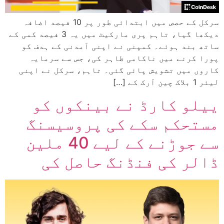
سرکل کے حصص میں ابتدائی طور پر 10 فیصد اضافہ
دیکھا گیا، تاہم پری مارکیٹ میں یہ 3 فیصد کمی کے
ساتھ بند ہوئے۔ کمپنی نے اپنی آمدنی کے ہدف کو
پورا کرنے میں ناکامی ظاہر کی، جس سے سرمایہ
کاروں میں تشویش پائی گئی۔ تاہم، سرکل نے اپنی
لیئر 1 بلاک چین آرک کے […]
ییلو کارڈ نے بینکوں کو
مستحکم سکے کی پروسیسنگ
سے جوڑنے کے لیے 40 ملین
ڈالر کی فنڈنگ حاصل کی