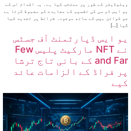
ویلیڈیٹر کے طور پر منتخب کیا ہے۔ یہ اقدام اس کے
یو ایس ڈی سی کی تقسیم کے معاہدے کو مضبوط کرتا ہے
جو کوائن بیس کے ساتھ موجودہ شرائط پر تجدید کیا
گیا […]
یو ایس ڈپارٹمنٹ آف جسٹس
نے NFT مارکیٹ پلیس Few
and Far کے بانی تاج ترشا
پر فراڈ کے الزامات عائد
کیے