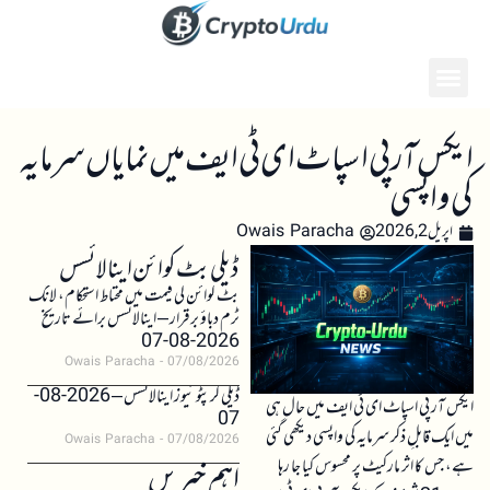
ایکس آر پی اسپاٹ ای ٹی ایف میں نمایاں سرمایہ
کی واپسی
اپریل 2, 2026
Owais Paracha
ڈیلی بٹ کوائن اینالائسس
بٹ کوائن کی قیمت میں محتاط استحکام، لانگ
ٹرم دباؤ برقرار – اینالائسس برائے تاریخ
2026-08-07
Owais Paracha
07/08/2026
ڈیلی کرپٹو نیوز اینالائسس – 2026-08-
ایکس آر پی اسپاٹ ای ٹی ایف میں حال ہی
07
میں ایک قابلِ ذکر سرمایہ کی واپسی دیکھی گئی
Owais Paracha
07/08/2026
ہے، جس کا اثر مارکیٹ پر محسوس کیا جا رہا
اہم خبریں