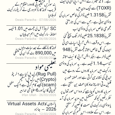
ہے۔ 21 شیئرز کے ایکس آر پی ای ٹی ایف
بند سورس سیکیورٹی کا دور اختتام کے
(TOXR) سے ایک دن میں
قریب، کولڈ کارڈ کمزوری نے کرپٹو مارکیٹ
تقریباً 1.3158 ملین ڈالر کی خالص سرمایہ کی
کو ہلا دیا
Owais Paracha
07/08/2026
واپسی ہوئی ہے، جس سے اس کی تاریخی
SC کروڈ آئل کی قیمت میں 1.01 فیصد
مجموعی خالص سرمایہ کی واپسی اب
اضافہ، مارکیٹ میں اہم تبدیلیاں
تقریباً 25.1838 ملین ڈالر تک پہنچ گئی
Owais Paracha
06/08/2026
ہے۔ اس وقت، ایکس آر پی اسپاٹ ای ٹی
کولڈکارڈ حملے کے بعد سات دنوں
ایف کی کل خالص اثاثہ قیمت تقریباً 948
میں 890,000 بٹ کوائن کی منتقلی
ملین ڈالر ہے، جبکہ ایکس آر پی کا نیٹ اثاثہ
Owais Paracha
05/08/2026
تناسب 1.14 فیصد ہے۔ یہ سرمایہ کی واپسی
تعلیمی مواد
مارکیٹ میں سرمایہ کاروں کے رویے میں
(Rug Pull)رگ پل کیا ہے؟ کرپٹو
تبدیلی کی نشاندہی کرتی ہے اور ممکنہ طور پر
(Crypto) میں رگ پل اسکیم
قلیل مدتی اتار چڑھاؤ کا باعث بن سکتی ہے۔
(scam)کیسے کام کرتی ہے؟ ایک مکمل
تجزیاتی گائیڈ اور 6 احتیاطی تدابیر
سرمایہ کاروں کو چاہیے کہ وہ اس صورتحال پر
Irfan Ullah
26/03/2026
نظر رکھیں کیونکہ مستقبل میں مزید سرمایہ کی آمد
پاکستان کا Virtual Assets Act
یا واپسی مارکیٹ کی سمت کا تعین کر سکتی
2026 – جائزہ
ہے۔ اس کے علاوہ، اس قسم کی سرمایہ کی
Owais Paracha
12/03/2026