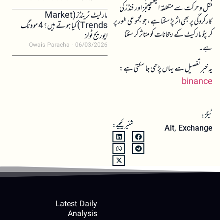
نقل و حرکت سے متعلقہ ایکسچینجز اور فنڈز کی
مارکیٹ ٹرینڈز (Market
کارکردگی پر بھی اثر پڑ سکتا ہے، جو مجموعی طور پر
Trends) کیا ہوتے ہیں؟ 4 موونگ
کرپٹو مارکیٹ کے رجحانات کو متاثر کر سکتا
ایوریج ٹولز
Owais Paracha
06/03/2026
ہے۔
یہ خبر تفصیل سے یہاں پڑھی جا سکتی ہے:
binance
ٹیگز:
شئیر کیجیے:
Alt
,
Exchange
Latest Daily
Analysis