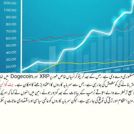
امریکی سینیٹ کی بینکنگ کمیٹی نے ڈیجیٹل اثاثہ مارکیٹ کلیرٹی ایکٹ کو دوطرفہ ووٹ کے ذریعے منظوری دے دی ہے، جس کے 
ہتر بنانے کی کوشش کی جا رہی ہے، جس سے سرمایہ کاروں کا اعتماد بڑھنے کا امکان ہے۔
بٹ کوائن
ہے۔ تاہم، وسیع تر خطرے والے اثاثے ٹرمپ کے بیانات کے بعد کمزور ہوئے، جن میں انہوں نے کہا کہ امریکہ 
ستحکام اور ترقی کی توقع کی جا رہی ہے، لیکن سرمایہ کاروں کو عالمی سیاسی اور اقتصادی حالات پر نظر