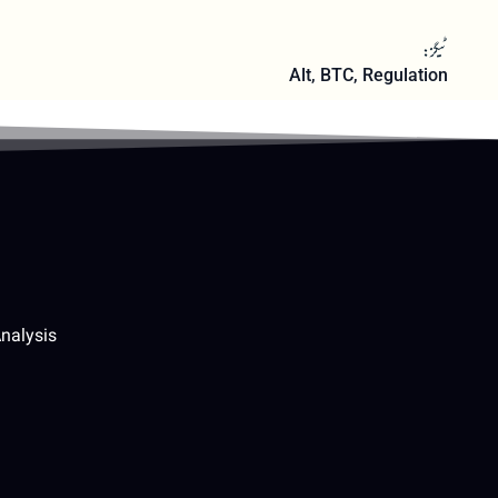
ٹیگز:
Alt
,
BTC
,
Regulation
nalysis