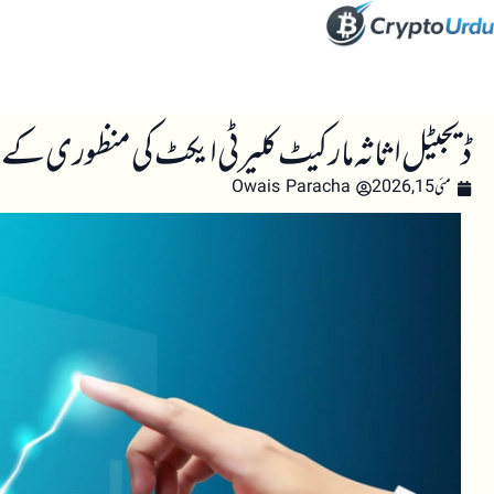
صفحہ اول
کرپٹو اینالائسس
تعلیم
اہم کرپٹو خبری
ڈیجیٹل اثاثہ مارکیٹ کلیرٹی ایکٹ کی منظوری کے بعد XRP اور DOGE میں نمایاں ا
مئی 15, 2026
Owais Paracha