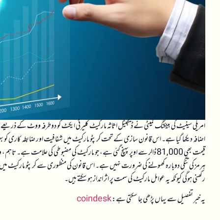
اضافہ دیکھا گیا ہے۔ اس قانون سازی کے تحت کرپٹو مارکیٹ میں شفافیت اور ضابطہ کاری کو ب
قیمت بھی 81,000 ڈالر سے اوپر پہنچ گئی ہے، جو مارکیٹ کی مضبوطی کی علامت 
ہرمز کی تنگی دوبارہ کھولنے کی ضرورت نہیں ہے۔ اس قانون کی منظوری سے کرپٹو مارکیٹ میں مزید ا
رکھنی ہوگی کیونکہ یہ عوامل مارکیٹ کی سمت پر اثر انداز ہو سکتے ہیں۔
یہ خبر تفصیل سے یہاں پڑھی جا سکتی ہے:
coindesk