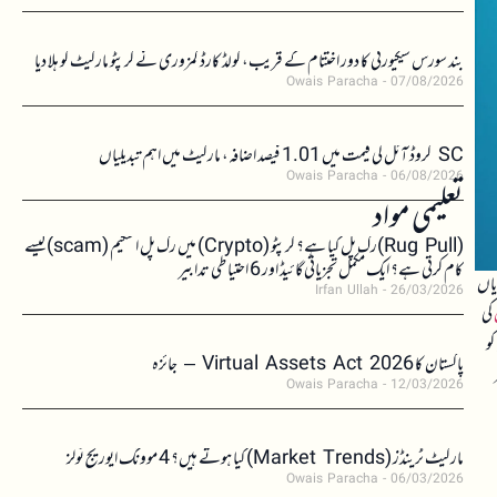
بند سورس سیکیورٹی کا دور اختتام کے قریب، کولڈ کارڈ کمزوری نے کرپٹو مارکیٹ کو ہلا دیا
Owais Paracha
07/08/2026
SC کروڈ آئل کی قیمت میں 1.01 فیصد اضافہ، مارکیٹ میں اہم تبدیلیاں
Owais Paracha
06/08/2026
تعلیمی مواد
(Rug Pull)رگ پل کیا ہے؟ کرپٹو (Crypto) میں رگ پل اسکیم (scam)کیسے
کام کرتی ہے؟ ایک مکمل تجزیاتی گائیڈ اور 6 احتیاطی تدابیر
بعد کرپٹو کرنسیاں خاص طور پر XRP اور Dogecoin میں نمایاں
Irfan Ullah
26/03/2026
کی
کو
پاکستان کا Virtual Assets Act 2026 – جائزہ
Owais Paracha
12/03/2026
مارکیٹ ٹرینڈز (Market Trends) کیا ہوتے ہیں؟ 4 موونگ ایوریج ٹولز
Owais Paracha
06/03/2026