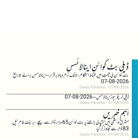
ڈیلی بٹ کوائن اینالائسس
بٹ کوائن کی قیمت میں محتاط استحکام، لانگ ٹرم دباؤ برقرار – اینالائسس برائے تاریخ
2026-08-07
Owais Paracha
07/08/2026
ڈیلی کرپٹو نیوز اینالائسس – 2026-08-07
Owais Paracha
07/08/2026
اہم خبریں
مشرقِ وسطیٰ میں کشیدگی بڑھنے پر بٹ کوائن 65 ہزار ڈالر سے نیچے، برینٹ خام تیل
83 ڈالر سے تجاوز کر گیا
Owais Paracha
07/08/2026