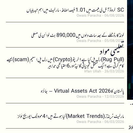
SC کروڈ آئل کی قیمت میں 1.01 فیصد اضافہ، مارکیٹ میں اہم تبدیلیاں
Owais Paracha
06/08/2026
کولڈکارڈ حملے کے بعد سات دنوں میں 890,000 بٹ کوائن کی منتقلی
Owais Paracha
05/08/2026
تعلیمی مواد
(Rug Pull)رگ پل کیا ہے؟ کرپٹو (Crypto) میں رگ پل اسکیم (scam)کیسے
کام کرتی ہے؟ ایک مکمل تجزیاتی گائیڈ اور 6 احتیاطی تدابیر
Irfan Ullah
26/03/2026
پاکستان کا Virtual Assets Act 2026 – جائزہ
Owais Paracha
12/03/2026
ے۔
مارکیٹ ٹرینڈز (Market Trends) کیا ہوتے ہیں؟ 4 موونگ ایوریج ٹولز
Owais Paracha
06/03/2026
اقہ