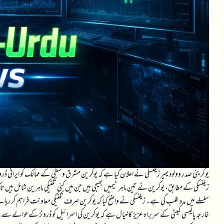
یوکرینی صدر وولودیمیر زیلنسکی نے اعلان کیا ہے کہ یوکرین مشرق وسطیٰ کے ممالک کو ایرانی ڈرو
زیلنسکی کے مطابق، یوکرین نے تین ماہر ٹیمیں بھیجی ہیں جن میں کئی تکنیکی ماہرین شامل ہیں تا
سلسلے میں مدد طلب کی ہے۔ زیلنسکی نے واضح کیا کہ یوکرین صرف تکنیکی معاونت فراہم کر رہا 
خارجہ پالیسی کمیٹی کے سربراہ عزیز کا خیال ہے کہ یوکرین کی اسرائیل کو ڈرونز کے حوالے سے 