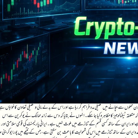
ن حملوں سے بچانے میں تکنیکی مدد فراہم کر رہا ہے اور اس کے بدلے مالی و تکنیکی تعاون کا خواہاں ہ
کہ متعلقہ ٹیکنالوجیز کا مظاہرہ کیا جا سکے۔ انہوں نے بتایا کہ دس سے زائد ممالک نے یوکرین سے اس
ہے اور ایران کے ساتھ کسی قسم کے تنازعے میں ملوث نہیں ہے۔ ایرانی پارلیمنٹ کی قومی سلامتی اور
مدد ایران کے ساتھ تنازعے میں اس کی شمولیت کا باعث بن سکتی ہے، جس کے نتیجے میں پورا یوکرینی عل