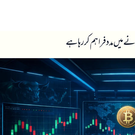
ں
ہمارے بارے میں
 میں مدد فراہم کر رہا ہے