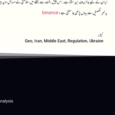
ایران کے لیے جائز ہدف بن سکتا ہے۔ اس پیش رفت سے خطے میں سلامتی کے مسائل مزید پیچیدہ 
یہ خبر تفصیل سے یہاں پڑھی جا سکتی ہے:
binance
ٹیگز:
Geo
,
Iran
,
Middle East
,
Regulation
,
Ukraine
nalysis