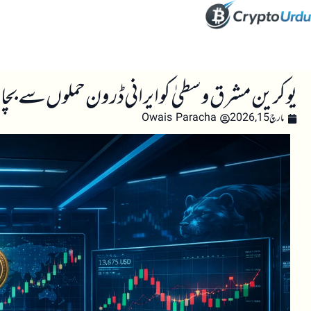
صفحہ اول
کرپٹو اینالائسس
تعلیم
اہم کرپٹو خبری
یوکرین مشرق وسطیٰ کو ایرانی ڈرون حملوں سے بچانے
مارچ 15, 2026
Owais Paracha