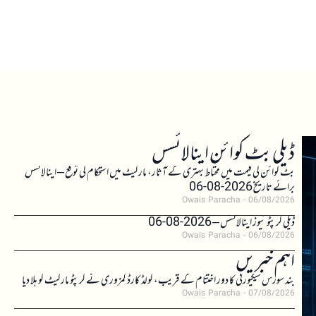
ڈیلی بٹ کوائن اینالائسس
بٹ کوائن کی قیمت میں محتاط بہتری کے آثار، مارکیٹ میں استحکام کی توقع – اینالائسس
برائے تاریخ 2026-08-06
Owais Paracha
06/08/2026
ڈیلی کرپٹو نیوز اینالائسس – 2026-08-06
Owais Paracha
06/08/2026
اہم خبریں
بند سورس سیکیورٹی کا دور اختتام کے قریب، کولڈ کارڈ کمزوری نے کرپٹو مارکیٹ کو ہلا دیا
Owais Paracha
07/08/2026