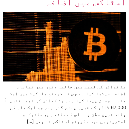
اسٹاکس میں اضافہ
بٹ کوائن کی قیمت میں حالیہ دنوں میں نمایاں
اضافہ دیکھا گیا ہے جس نے کرپٹو مارکیٹ میں ایک
مثبت رجحان پیدا کیا ہے۔ بٹ کوائن کی قیمت تقریباً
67,000 ڈالر کے قریب پہنچ گئی ہے، جو ایک ماہ کی
بلند ترین سطح ہے۔ اس کے ساتھ ہی، مائیکرو
اسٹریٹیجی جیسے کرپٹو اسٹاکس نے بھی […]