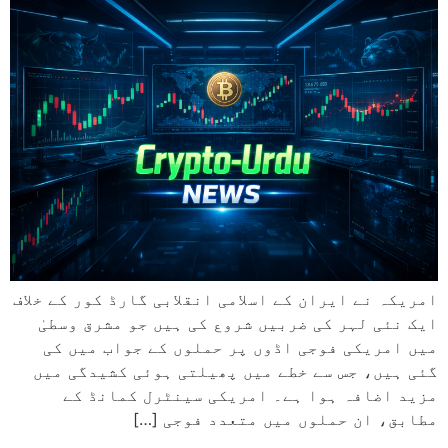
امریکہ نے ایران کے اسلامی انقلابی گارڈ کور کے خلاف
ایک نئی لہر کی ضربیں شروع کی ہیں جو مشرق وسطیٰ
میں امریکی فوجی اڈوں پر حملوں کے جواب میں کی
گئی ہیں، جس سے خطے میں پھیلتی ہوئی کشیدگی میں
مزید اضافہ ہوا ہے۔ امریکی سینٹرل کمانڈ کے
مطابق، ان حملوں میں متعدد فوجی […]