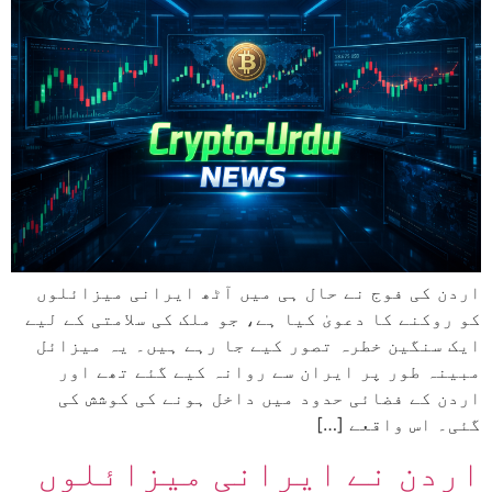
اردن کی فوج نے حال ہی میں آٹھ ایرانی میزائلوں
کو روکنے کا دعویٰ کیا ہے، جو ملک کی سلامتی کے لیے
ایک سنگین خطرہ تصور کیے جا رہے ہیں۔ یہ میزائل
مبینہ طور پر ایران سے روانہ کیے گئے تھے اور
اردن کے فضائی حدود میں داخل ہونے کی کوشش کی
گئی۔ اس واقعے […]
اردن نے ایرانی میزائلوں