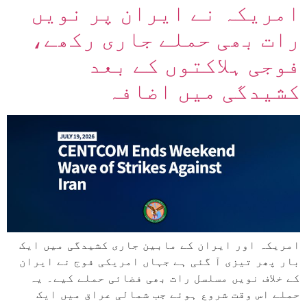
امریکہ نے ایران پر نویں
رات بھی حملے جاری رکھے،
فوجی ہلاکتوں کے بعد
کشیدگی میں اضافہ
امریکہ اور ایران کے مابین جاری کشیدگی میں ایک
بار پھر تیزی آ گئی ہے جہاں امریکی فوج نے ایران
کے خلاف نویں مسلسل رات بھی فضائی حملے کیے۔ یہ
حملے اس وقت شروع ہوئے جب شمالی عراق میں ایک