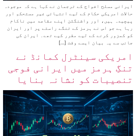
ایرانی مسلح افواج کے ترجمان نے کہا ہے کہ موجودہ
حالات امریکی حکام کے لیے انتہائی غیر مستحکم اور
پیچیدہ ہیں، اور واشنگٹن اپنے مقاصد میں ناکام
رہا ہے جو اس نے ہرمز کے تنگے راستے پر اور ایران
کو کمزور کرنے کے لیے مقرر کیے تھے۔ ایران کی
جانب سے یہ بیان ایسے وقت […]
امریکی سینٹرل کمانڈ نے
تنگِ ہرمز میں ایرانی فوجی
تنصیبات کو نشانہ بنایا