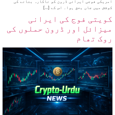
امریکی فوجی ایرانی ڈرون کو ناکارہ بنانے کی
کوشش میں جاں بحق ہوا۔ اس کے […]
کویتی فوج کی ایرانی
میزائل اور ڈرون حملوں کی
روک تھام