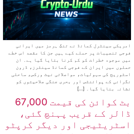
امریکی سینٹرل کمانڈ نے تنگِ ہرمز میں ایرانی
فوجی تنصیبات پر حملے کیے ہیں جن کا مقصد اس خطے
میں موجود خطرات کو کم کرنا بتایا گیا ہے۔ ان
حملوں میں ایران کے فوجی کمانڈ سینٹرز، ڈرون
اسٹوریج کی سہولیات، مواصلاتی نیٹ ورکس، ساحلی
نگرانی کے پوائنٹس اور بحری جنگی صلاحیتوں کو
نشانہ بنایا گیا۔ […]
بٹ کوائن کی قیمت 67,000
ڈالر کے قریب پہنچ گئی،
اسٹریٹیجی اور دیگر کرپٹو