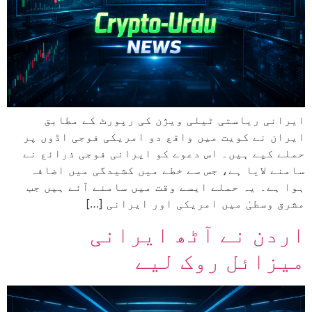
ایرانی ریاستی ٹیلی ویژن کی رپورٹ کے مطابق
ایران نے کویت میں واقع دو امریکی فوجی اڈوں پر
حملے کیے ہیں۔ اس دعوے کو ایرانی فوجی ذرائع نے
سامنے لایا ہے، جس سے خطے میں کشیدگی میں اضافہ
ہوا ہے۔ یہ حملے ایسے وقت میں سامنے آئے ہیں جب
مشرق وسطیٰ میں امریکی اور ایرانی […]
اردن نے آٹھ ایرانی
میزائل روک لیے