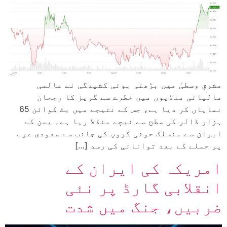
مشرقِ وسطیٰ میں بڑھتی ہوئی کشیدگی نے عالمی
مالیاتی منڈیوں میں خطرے سے گریز کا رجحان
نمایاں کر دیا ہے، جس کے نتیجے میں بٹ کوائن 65
ہزار ڈالر کی سطح سے نیچے منڈلا رہا ہے۔ یمن کے
ایران سے منسلک حوثی گروپ کی جانب سے سعودی عرب
پر حملے کے بعد توانائی کی رسد […]
امریکہ کی ایران کے
انقلابی گارڈ پر نئی
ضربیں، جنگ میں شدت