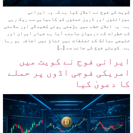
کویت کی فوج نے اعلان کیا ہے کہ وہ ایرانی
میزائلوں اور ڈرون حملوں کو کامیابی سے روک رہی
ہے۔ یہ اعلان خطے میں بڑھتی ہوئی کشیدگی اور سلامتی
کے خطرات کے درمیان سامنے آیا ہے جہاں ایران اور
خلیجی ممالک کے تعلقات میں تناؤ میں اضافہ ہو رہا
ہے۔ کویتی فوج کی جانب سے […]
ایرانی فوج نے کویت میں
امریکی فوجی اڈوں پر حملے
کا دعویٰ کیا