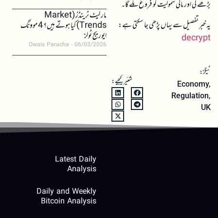
بڑھے گی اور مالی شمولیت کو فروغ ملے گا۔
مارکیٹ ٹرینڈز (Market
یہ خبر تفصیل سے یہاں پڑھی جا سکتی ہے:
Trends) کیا ہوتے ہیں؟ 4 موونگ
ایوریج ٹولز
decrypt
Owais Paracha
06/03/2026
ٹیگز:
شئیر کیجیے:
Economy
,
Regulation
,
UK
Latest Daily
Analysis
Daily and Weekly
Bitcoin Analysis