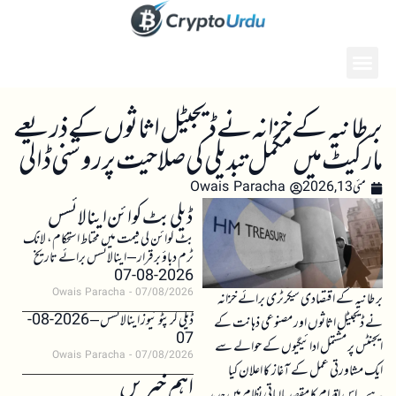
برطانیہ کے خزانہ نے ڈیجیٹل اثاثوں کے ذریعے
مارکیٹ میں مکمل تبدیلی کی صلاحیت پر روشنی ڈالی
مئی 13, 2026
Owais Paracha
ڈیلی بٹ کوائن اینالائسس
بٹ کوائن کی قیمت میں محتاط استحکام، لانگ
ٹرم دباؤ برقرار – اینالائسس برائے تاریخ
2026-08-07
Owais Paracha
07/08/2026
برطانیہ کے اقتصادی سیکرٹری برائے خزانہ
ڈیلی کرپٹو نیوز اینالائسس – 2026-08-
نے ڈیجیٹل اثاثوں اور مصنوعی ذہانت کے
07
ایجنٹس پر مشتمل ادائیگیوں کے حوالے سے
Owais Paracha
07/08/2026
ایک مشاورتی عمل کے آغاز کا اعلان کیا
اہم خبریں
ہے۔ اس اقدام کا مقصد مالیاتی نظام میں جدید