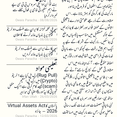
بٹ کوائن ادائیگی سروس بی ٹی سی پے
ٹیکنالوجیز کے استعمال کو فروغ دینا اور
نے اہم سکیورٹی خامی پر فعال حملے سے
مارکیٹ کی کارکردگی کو بہتر بنانا ہے۔ اس
خبردار کر دیا
مشاورت کے ذریعے حکومتی ادارے ڈیجیٹل
Owais Paracha
08/08/2026
اثاثوں کے ممکنہ فوائد اور خطرات کا جائزہ لیں
امریکی محکمہ خزانہ کا ایران سے منسلک دو کرپٹو
گے تاکہ مستقبل میں مناسب پالیسیاں وضع
ایکسچینجز پر پابندیاں عائد کرنے کا اعلان
Owais Paracha
08/08/2026
کی جا سکیں۔ مارکیٹ کے شرکاء کے لیے یہ
امریکا نے ایران سے منسلک دو کرپٹو
ایک اہم پیش رفت ہے کیونکہ اس سے مالیاتی
ایکسچینجز پر پابندیاں عائد کر دیں
خدمات کی فراہمی میں شفافیت اور رفتار میں
Owais Paracha
07/08/2026
اضافہ متوقع ہے۔ آئندہ چند ماہ میں اس
تعلیمی مواد
مشاورتی عمل کے نتائج سامنے آنے کے
(Rug Pull)رگ پل کیا ہے؟ کرپٹو
بعد، برطانیہ میں ڈیجیٹل اثاثوں کی ریگولیشن
(Crypto) میں رگ پل اسکیم
میں واضح تبدیلیاں متوقع ہیں جو عالمی مالیاتی
(scam)کیسے کام کرتی ہے؟ ایک مکمل
منڈیوں پر بھی اثر انداز ہو سکتی ہیں۔ اس کے
تجزیاتی گائیڈ اور 6 احتیاطی تدابیر
Irfan Ullah
26/03/2026
ساتھ ہی، صارفین اور سرمایہ کاروں کو بھی
نئی مالیاتی مصنوعات اور خدمات تک رسائی
پاکستان کا Virtual Assets Act
2026 – جائزہ
حاصل ہو گی، جس سے مارکیٹ میں مسابقت
Owais Paracha
12/03/2026