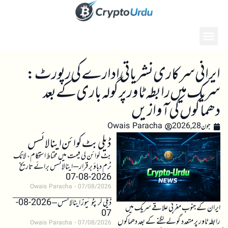
ایرانی سرکاری نشریاتی ادارے کی رپورٹ:
سریك میں رابطہ ٹاور پر گولہ باری کے بعد
دھماکوں کی آوازیں
جون 28, 2026
Owais Paracha
ڈیلی بٹ کوائن اینالائسس
بٹ کوائن کی قیمت میں محتاط استحکام، لانگ
ٹرم دباؤ برقرار – اینالائسس برائے تاریخ
2026-08-07
Owais Paracha
07/08/2026
ڈیلی کرپٹو نیوز اینالائسس – 2026-08-
ایران کے جنوب مغربی علاقے سریك میں
07
رابطہ ٹاور پر متعدد گولے لگنے کے بعد دھماکوں
Owais Paracha
07/08/2026