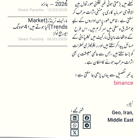
خطے میں بڑھتی ہوئی غیر یقینی صورتحال بین
2026 – جائزہ
Owais Paracha
12/03/2026
الاقوامی سرمایہ کاری پر منفی اثرات مرتب کر
سکتی ہے، خاص طور پر ان اداروں کے لیے
مارکیٹ ٹرینڈز (Market
Trends) کیا ہوتے ہیں؟ 4 موونگ
جو مشرق وسطیٰ میں سرگرم ہیں۔ اس طرح
ایوریج ٹولز
کے واقعات مالیاتی مارکیٹ میں لیکویڈیٹی کے
Owais Paracha
06/03/2026
مسائل پیدا کر سکتے ہیں اور ریگولیٹری خطرات
کو بڑھا سکتے ہیں، جس سے عالمی معیشت پر بھی
اثرات مرتب ہونے کا امکان ہے۔
یہ خبر تفصیل سے یہاں پڑھی جا سکتی ہے:
binance
ٹیگز:
شئیر کیجیے:
Geo
,
Iran
,
Middle East