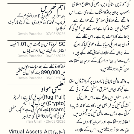
کی آوازیں سنائی دیں، جس کی اطلاع اسلامی
اہم خبریں
جمہوریہ ایران براڈکاسٹنگ نے دی ہے۔ اس
بند سورس سیکیورٹی کا دور اختتام کے
واقعے نے علاقائی سلامتی کے حوالے سے
قریب، کولڈ کارڈ کمزوری نے کرپٹو مارکیٹ
تشویش میں اضافہ کیا ہے اور خطے میں کشیدگی کو
کو ہلا دیا
Owais Paracha
07/08/2026
بڑھانے کا باعث بنا ہے۔ اس حملے کے
SC کروڈ آئل کی قیمت میں 1.01 فیصد
فوری بعد امریکی میڈیا نے دعویٰ کیا کہ امریکہ
اضافہ، مارکیٹ میں اہم تبدیلیاں
نے ایران کے خلاف فضائی حملے کیے ہیں،
Owais Paracha
06/08/2026
جس سے ایران اور امریکہ کے درمیان تعلقات
کولڈکارڈ حملے کے بعد سات دنوں
مزید کشیدہ ہو سکتے ہیں۔
میں 890,000 بٹ کوائن کی منتقلی
Owais Paracha
05/08/2026
یہ واقعہ عالمی مالیاتی بازاروں پر گہرا اثر ڈال سکتا
تعلیمی مواد
ہے کیونکہ ایران مشرق وسطیٰ کے توانائی کے
(Rug Pull)رگ پل کیا ہے؟ کرپٹو
اہم راستوں میں واقع ہے۔ اس طرح کی
(Crypto) میں رگ پل اسکیم
کشیدگی تیل کی فراہمی میں رکاوٹ کا خدشہ پیدا
(scam)کیسے کام کرتی ہے؟ ایک مکمل
کرتی ہے، جس سے عالمی تیل کی قیمتوں میں
تجزیاتی گائیڈ اور 6 احتیاطی تدابیر
اضافہ ہو سکتا ہے اور سرمایہ کاروں کے
Irfan Ullah
26/03/2026
جذبات متاثر ہو سکتے ہیں۔ اس کے علاوہ،
پاکستان کا Virtual Assets Act