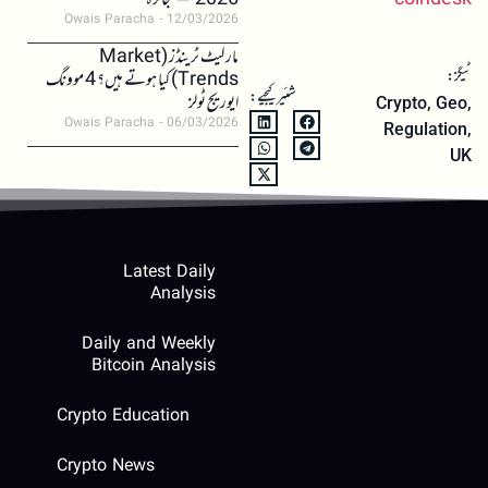
coindesk
2026 – جائزہ
Owais Paracha
12/03/2026
مارکیٹ ٹرینڈز (Market
ٹیگز:
Trends) کیا ہوتے ہیں؟ 4 موونگ
شئیر کیجیے:
ایوریج ٹولز
Crypto
,
Geo
,
Owais Paracha
06/03/2026
Regulation
,
UK
Latest Daily
Analysis
Daily and Weekly
Bitcoin Analysis
Crypto Education
Crypto News