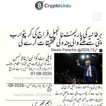
برطانیہ کی پارلیمنٹ نائجیل فراج کی کرپٹو ارب
پتی سے ملنے والی چندہ کی تحقیقات کرے گی
مئی 13, 2026
Owais Paracha
ڈیلی بٹ کوائن اینالائسس
بٹ کوائن کی قیمت میں محتاط استحکام، لانگ
ٹرم دباؤ برقرار – اینالائسس برائے تاریخ
2026-08-07
Owais Paracha
07/08/2026
ڈیلی کرپٹو نیوز اینالائسس – 2026-08-
برطانیہ کی پارلیمنٹ نے نائجیل فراج کی
07
جانب سے کرپٹو ارب پتی سے حاصل ہونے
Owais Paracha
07/08/2026
والی چھ اعشاریہ آٹھ ملین ڈالر کی چندہ کی
اہم خبریں