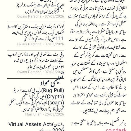
تحقیقات کا اعلان کیا ہے۔ اگر پارلیمانی ضابطہ
امریکا نے ایران سے منسلک دو کرپٹو
اخلاق کی خلاف ورزی ثابت ہوئی تو ریفارم
ایکسچینجز پر پابندیاں عائد کر دیں
یو کے پارٹی کے رہنما کو ہاؤس آف کامنز سے
Owais Paracha
07/08/2026
معطل کیا جا سکتا ہے۔ یہ واقعہ برطانیہ کی
کولڈ کارڈ بٹ کوائن ہیک: متاثرین کا اوسط
سیاسی اور مالیاتی منظرنامے پر اثر انداز ہو سکتا
نقصان ایک بٹ کوائن، چوری کی مالیت
111 ملین ڈالر سے تجاوز کر گئی
ہے، خاص طور پر کرپٹو کرنسیوں کے حوالے
Owais Paracha
07/08/2026
سے شفافیت اور قانونی نگرانی کے حوالے
بائی بٹ نے شمالی کوریا اور لازارس گروپ
سے۔ اس تحقیقات سے کرپٹو کرنسی کے
کے خلاف مقدمہ دائر کر دیا، چوری شدہ
استعمال اور سیاسی چندہ کے تعلقات پر مزید
اثاثوں پر عبوری پابندی عائد
روشنی پڑ سکتی ہے، جس کا اثر مستقبل میں
Owais Paracha
07/08/2026
مالیاتی قوانین اور سیاسی فنڈنگ کے ضوابط پر
تعلیمی مواد
پڑنے کا امکان ہے۔ اس کے علاوہ، اس
(Rug Pull)رگ پل کیا ہے؟ کرپٹو
معاملے کی پیش رفت سے عوامی اعتماد اور
(Crypto) میں رگ پل اسکیم
سیاسی جماعتوں کی مالی شفافیت کے حوالے
(scam)کیسے کام کرتی ہے؟ ایک مکمل
تجزیاتی گائیڈ اور 6 احتیاطی تدابیر
سے بھی اہم پیغامات مل سکتے ہیں۔
Irfan Ullah
26/03/2026
یہ خبر تفصیل سے یہاں پڑھی جا سکتی ہے:
پاکستان کا Virtual Assets Act