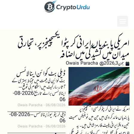
امریکی پابندیاں ایرانی کرپٹو ایکسچینجز پر، تجارتی
میدان میں کشیدگی میں اضافہ
جون 3, 2026
Owais Paracha
ڈیلی بٹ کوائن اینالائسس
بٹ کوائن کی قیمت میں محتاط بہتری کے
آثار، مارکیٹ میں استحکام کی توقع –
اینالائسس برائے تاریخ 2026-08-
06
Owais Paracha
06/08/2026
امریکہ نے ایرانی کرپٹو کرنسی ایکسچینجز پر
ڈیلی کرپٹو نیوز اینالائسس – 2026-08-
پابندیاں عائد کر دی ہیں جن میں نوبٹیکس سمیت
06
تین دیگر ایرانی پلیٹ فارمز شامل ہیں۔ یہ
Owais Paracha
06/08/2026
اقدام امریکی محکمہ خزانہ کے دفتر برائے غیر ملکی