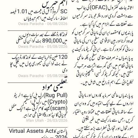
اہم خبریں
اثاثہ جات کنٹرول (OFAC) کی جانب
SC کروڈ آئل کی قیمت میں 1.01 فیصد
سے دہشت گردی اور دیگر مجرمانہ سرگرمیوں
اضافہ، مارکیٹ میں اہم تبدیلیاں
سے تعلقات کے الزام میں کیا گیا ہے۔
Owais Paracha
06/08/2026
پابندیوں کا مقصد ایران کی مالیاتی سرگرمیوں کو
کولڈکارڈ حملے کے بعد سات دنوں
محدود کرنا اور بین الاقوامی سطح پر اس کی مالیاتی
میں 890,000 بٹ کوائن کی منتقلی
Owais Paracha
05/08/2026
رسائی کو کمزور کرنا ہے۔ ایرانی کرپٹو مارکیٹ پر
120 ملین ڈالر مالیت کے کولڈکارڈ ہیک
یہ پابندیاں نہ صرف مقامی سطح پر بلکہ عالمی
نے بٹ کوائن کی میموری پول میں ہلچل مچا
مالیاتی نظام میں بھی گہرے اثرات مرتب کر
دی
سکتی ہیں، کیونکہ کرپٹو کرنسی ایکسچینجز مالیاتی
Owais Paracha
05/08/2026
لیکویڈیٹی کے اہم ذرائع میں شامل ہیں۔
تعلیمی مواد
یہ پابندیاں عالمی سرمایہ کاروں اور مالیاتی
(Rug Pull)رگ پل کیا ہے؟ کرپٹو
(Crypto) میں رگ پل اسکیم
اداروں کے لیے ایک انتباہ ہیں کہ وہ ایران
(scam)کیسے کام کرتی ہے؟ ایک مکمل
کے ساتھ مالیاتی تعلقات میں محتاط رویہ اختیار
تجزیاتی گائیڈ اور 6 احتیاطی تدابیر
کریں، جس سے مارکیٹ میں غیر یقینی
Irfan Ullah
26/03/2026
صورتحال اور تجارتی خطرات بڑھ سکتے ہیں۔
پاکستان کا Virtual Assets Act
اس کے علاوہ، ایران کی کرپٹو کرنسی مارکیٹ