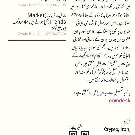
2026 – جائزہ
Owais Paracha
12/03/2026
میں حکومتی مداخلت اور ریگولیٹری خطرات میں
اضافہ ہو گا، جو سرمایہ کاری کے بہاؤ کو متاثر کر
مارکیٹ ٹرینڈز (Market
Trends) کیا ہوتے ہیں؟ 4 موونگ
سکتا ہے۔ اس صورتحال کا اثر عالمی مالیاتی
ایوریج ٹولز
منڈیوں پر بھی پڑ سکتا ہے، خاص طور پر ان
Owais Paracha
06/03/2026
خطوں میں جہاں ایران کے مالیاتی اور تجارتی
روابط مضبوط ہیں۔ مجموعی طور پر، یہ پابندیاں
مالیاتی نظام میں عدم استحکام اور مارکیٹ کے
جذبات پر منفی اثرات ڈال سکتی ہیں، جس
سے عالمی سطح پر کرپٹو کرنسی کی قبولیت اور
استعمال پر سوالات اٹھ سکتے ہیں۔
یہ خبر تفصیل سے یہاں پڑھی جا سکتی ہے:
coindesk
ٹیگز:
شئیر کیجیے:
Crypto
,
Iran
,