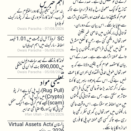
اہم خبریں
کرنے کی کوشش کی ہے۔ صدر نے اس
تنازع کو ایک معمولی رخ بدلاؤ قرار دیا ہے تاکہ
بند سورس سیکیورٹی کا دور اختتام کے
عوام کو پھیلنے والے خوف اور اقتصادی اثرات
قریب، کولڈ کارڈ کمزوری نے کرپٹو مارکیٹ
کو ہلا دیا
سے بچایا جا سکے۔ اس بیان کے دوران،
Owais Paracha
07/08/2026
توانائی کی مارکیٹوں میں خاصی غیر یقینی
SC کروڈ آئل کی قیمت میں 1.01 فیصد
صورتحال دیکھی گئی ہے، جس کا تعلق مشرق
اضافہ، مارکیٹ میں اہم تبدیلیاں
وسطیٰ میں تیل کی فراہمی اور قیمتوں پر پڑنے
Owais Paracha
06/08/2026
والے ممکنہ اثرات سے ہے۔ صدر کے اس
کولڈکارڈ حملے کے بعد سات دنوں
بیان کا مقصد عوام کو یہ یقین دلانا ہے کہ یہ
میں 890,000 بٹ کوائن کی منتقلی
صورتحال طویل المدتی اقتصادی بحران کا باعث
Owais Paracha
05/08/2026
تعلیمی مواد
نہیں بنے گی۔ اس کے باوجود، ماہرین کا کہنا
ہے کہ اگر تنازعہ بڑھا تو عالمی تیل کی فراہمی
(Rug Pull)رگ پل کیا ہے؟ کرپٹو
متاثر ہو سکتی ہے، جس سے توانائی کی قیمتوں
(Crypto) میں رگ پل اسکیم
(scam)کیسے کام کرتی ہے؟ ایک مکمل
میں مزید اضافہ ہو سکتا ہے۔ اس وقت عالمی
تجزیاتی گائیڈ اور 6 احتیاطی تدابیر
مارکیٹوں میں صورتحال پر گہری نظر رکھی جا
Irfan Ullah
26/03/2026
رہی ہے تاکہ کسی بھی ممکنہ تبدیلی کا فوری
پاکستان کا Virtual Assets Act
اندازہ لگایا جا سکے۔