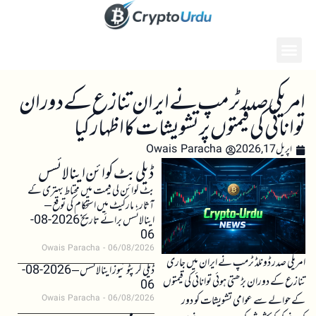
امریکی صدر ٹرمپ نے ایران تنازع کے دوران
توانائی کی قیمتوں پر تشویشات کا اظہار کیا
اپریل 17, 2026
Owais Paracha
ڈیلی بٹ کوائن اینالائسس
بٹ کوائن کی قیمت میں محتاط بہتری کے
آثار، مارکیٹ میں استحکام کی توقع –
اینالائسس برائے تاریخ 2026-08-
06
Owais Paracha
06/08/2026
امریکی صدر ڈونلڈ ٹرمپ نے ایران میں جاری
ڈیلی کرپٹو نیوز اینالائسس – 2026-08-
تنازع کے دوران بڑھتی ہوئی توانائی کی قیمتوں
06
کے حوالے سے عوامی تشویشات کو دور
Owais Paracha
06/08/2026