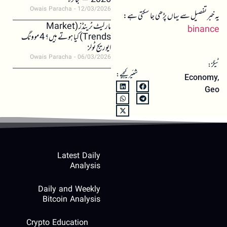
2026 – جائزہ
Owais Paracha
12/03/2026
یہ خبر تفصیل سے یہاں پڑھی جا سکتی ہے:
مارکیٹ ٹرینڈز (Market
binance
Trends) کیا ہوتے ہیں؟ 4 موونگ
ایوریج ٹولز
Owais Paracha
06/03/2026
ٹیگز:
شئیر کیجیے:
Economy
,
Geo
Latest Daily
Analysis
Daily and Weekly
Bitcoin Analysis
Crypto Education