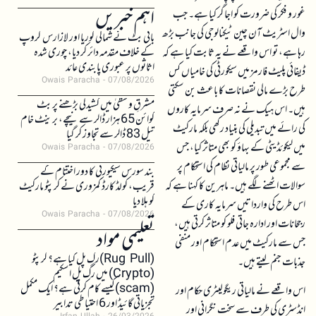
اہم خبریں
غور و فکر کی ضرورت کو اجاگر کیا ہے۔ جب
وال اسٹریٹ آن چین ٹیکنالوجی کی جانب بڑھ
بائی بٹ نے شمالی کوریا اور لازارس گروپ
رہا ہے، تو اس واقعے نے یہ ثابت کیا ہے کہ
کے خلاف مقدمہ دائر کر دیا، چوری شدہ
اثاثوں پر عبوری پابندی عائد
ڈیفائی پلیٹ فارمز میں سیکورٹی کی خامیاں کس
Owais Paracha
07/08/2026
طرح بڑے مالی نقصانات کا باعث بن سکتی
مشرقِ وسطیٰ میں کشیدگی بڑھنے پر بٹ
ہیں۔ اس ہیک نے نہ صرف سرمایہ کاروں
کوائن 65 ہزار ڈالر سے نیچے، برینٹ خام
کی رائے میں تبدیلی کی بنیاد رکھی بلکہ مارکیٹ
تیل 83 ڈالر سے تجاوز کر گیا
میں لیکوئڈیٹی کے بہاؤ کو بھی متاثر کیا، جس
Owais Paracha
07/08/2026
سے مجموعی طور پر مالیاتی نظام کی استحکام پر
بند سورس سیکیورٹی کا دور اختتام کے
سوالات اٹھنے لگے ہیں۔ ماہرین کا کہنا ہے کہ
قریب، کولڈ کارڈ کمزوری نے کرپٹو مارکیٹ
کو ہلا دیا
اس طرح کی وارداتیں سرمایہ کاری کے
Owais Paracha
07/08/2026
رجحانات اور ادارہ جاتی فلو کو متاثر کرتی ہیں،
تعلیمی مواد
جس سے مارکیٹ میں عدم استحکام اور منفی
(Rug Pull)رگ پل کیا ہے؟ کرپٹو
جذبات جنم لیتے ہیں۔
(Crypto) میں رگ پل اسکیم
(scam)کیسے کام کرتی ہے؟ ایک مکمل
اس واقعے نے مالیاتی ریگولیٹری حکام اور
تجزیاتی گائیڈ اور 6 احتیاطی تدابیر
انڈسٹری کی طرف سے سخت نگرانی اور