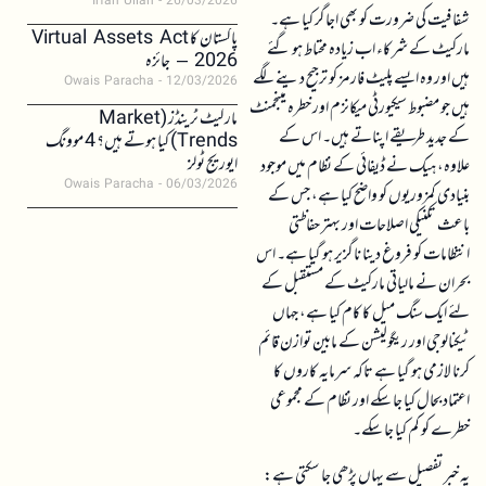
Irfan Ullah
26/03/2026
شفافیت کی ضرورت کو بھی اجاگر کیا ہے۔
پاکستان کا Virtual Assets Act
مارکیٹ کے شرکاء اب زیادہ محتاط ہو گئے
2026 – جائزہ
ہیں اور وہ ایسے پلیٹ فارمز کو ترجیح دینے لگے
Owais Paracha
12/03/2026
ہیں جو مضبوط سیکیورٹی میکانزم اور خطرہ مینجمنٹ
مارکیٹ ٹرینڈز (Market
کے جدید طریقے اپناتے ہیں۔ اس کے
Trends) کیا ہوتے ہیں؟ 4 موونگ
ایوریج ٹولز
علاوہ، ہیک نے ڈیفائی کے نظام میں موجود
Owais Paracha
06/03/2026
بنیادی کمزوریوں کو واضح کیا ہے، جس کے
باعث تکنیکی اصلاحات اور بہتر حفاظتی
انتظامات کو فروغ دینا ناگزیر ہو گیا ہے۔ اس
بحران نے مالیاتی مارکیٹ کے مستقبل کے
لئے ایک سنگ میل کا کام کیا ہے، جہاں
ٹیکنالوجی اور ریگولیشن کے مابین توازن قائم
کرنا لازمی ہو گیا ہے تاکہ سرمایہ کاروں کا
اعتماد بحال کیا جا سکے اور نظام کے مجموعی
خطرے کو کم کیا جا سکے۔
یہ خبر تفصیل سے یہاں پڑھی جا سکتی ہے: