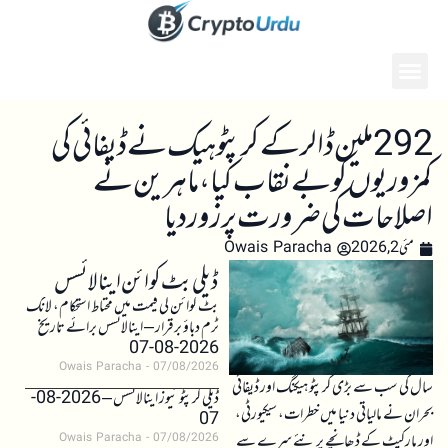
292 ملین ڈالر کے کرپٹو ہیک نے ڈیفائی کی
کمزوریوں کو بے نقاب کیا، ماہرین نے
اصلاحات کی ضرورت پر زور دیا
مئی 2, 2026
Owais Paracha
ڈیلی بٹ کوائن اینالائسس
بٹ کوائن کی قیمت میں محتاط استحکام، لانگ
ٹرم دباؤ برقرار – اینالائسس برائے تاریخ
2026-08-07
Owais Paracha
07/08/2026
سال کی سب سے بڑی کرپٹو ہیکنگ اور ڈیفائی
ڈیلی کرپٹو نیوز اینالائسس – 2026-08-
بحران نے مالیاتی دنیا میں خطرات، سیکیورٹی،
07
اور مارکیٹ کے ڈھانچے پر نئے سرے سے
Owais Paracha
07/08/2026