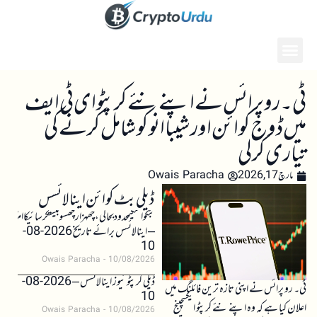
ٹی۔ رو پرائس نے اپنے نئے کرپٹو ای ٹی ایف
میں ڈوج کوائن اور شیبا انو کو شامل کرنے کی
تیاری کر لی
مارچ 17, 2026
Owais Paracha
ڈیلی بٹ کوائن اینالائسس
بٹکوائنکیمحدودبحالی،چھہزارچھسوبیستکرسائیکاامکان
– اینالائسس برائے تاریخ 2026-08-
10
Owais Paracha
10/08/2026
ڈیلی کرپٹو نیوز اینالائسس – 2026-08-
ٹی۔ رو پرائس نے اپنی تازہ ترین فائلنگ میں
10
اعلان کیا ہے کہ وہ اپنے نئے کرپٹو ایکسچینج
Owais Paracha
10/08/2026