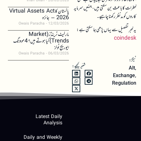
Irfan Ullah
26/03/2026
خطرات کا باعث بن سکتی ہیں، جنہیں سرمایہ
پاکستان کا Virtual Assets Act
کاروں کو مدنظر رکھنا چاہیے۔
2026 – جائزہ
Owais Paracha
12/03/2026
یہ خبر تفصیل سے یہاں پڑھی جا سکتی ہے:
مارکیٹ ٹرینڈز (Market
coindesk
Trends) کیا ہوتے ہیں؟ 4 موونگ
ایوریج ٹولز
Owais Paracha
06/03/2026
ٹیگز:
شئیر کیجیے:
Alt
,
Exchange
,
Regulation
Latest Daily
Analysis
Daily and Weekly