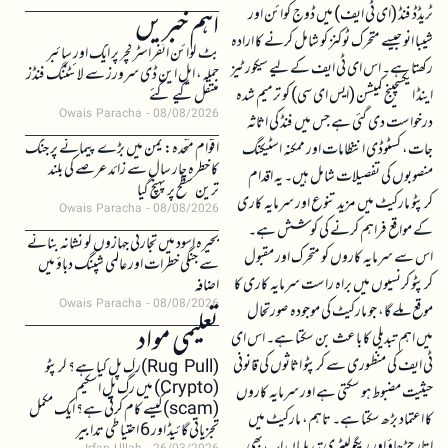
ٹریڈڈ فنڈ (ای ٹی ایف) میں ڈوج کوائن اور
اہم خبریں
شیبا انو جیسے متحرک ٹوکنز کو شامل کرنے کا ارادہ
بٹ کوائن انفراسٹرکچر پر ایک اور سائبر
رکھتا ہے۔ اس ای ٹی ایف کے لیے سیکورٹیز
حملہ، ایل این ڈی سرورز سے لائٹننگ فنڈز
اینڈ ایکسچینج کمیشن (ایس ای سی) کو ترمیم شدہ
منتقل کیے گئے
Owais Paracha
08/08/2026
درخواست دی گئی ہے جس میں فنڈ کی اثاثہ
اقوام متحدہ: یمن میں بڑے پیمانے پر جنگ
جات، کسٹوڈی انتظامات اور ممکنہ اسٹیکنگ
کا خطرہ چار سال سے زائد عرصے کی بلند
منصوبوں کی تفصیلات شامل ہیں۔ یہ اقدام
ترین سطح پر پہنچ گیا
کرپٹو مارکیٹ میں مزید تنوع اور سرمایہ کاری
Owais Paracha
08/08/2026
کے مواقع فراہم کرنے کی کوشش ہے۔
بحیرہ اسود میں تجارتی جہازوں کو نشانہ بنانے
اس سے سرمایہ کاروں کو متحرک اور مقبول
سے جنگی خطرات اور عالمی شپنگ دباؤ میں
کرپٹو کرنسیوں میں براہ راست سرمایہ کاری کا
اضافہ
Owais Paracha
08/08/2026
موقع ملے گا، جو مارکیٹ کی موجودہ صورتحال
تعلیمی مواد
میں اہم تبدیلی کا باعث بن سکتا ہے۔ اس ای
ٹی ایف کی منظوری سے کرپٹو اثاثوں کی قانونی
(Rug Pull)رگ پل کیا ہے؟ کرپٹو
(Crypto) میں رگ پل اسکیم
حیثیت مضبوط ہو سکتی ہے اور سرمایہ کاروں
(scam)کیسے کام کرتی ہے؟ ایک مکمل
کا اعتماد بڑھ سکتا ہے۔ تاہم، مارکیٹ میں
تجزیاتی گائیڈ اور 6 احتیاطی تدابیر
اتار چڑھاؤ اور ریگولیٹری تبدیلیاں اب بھی