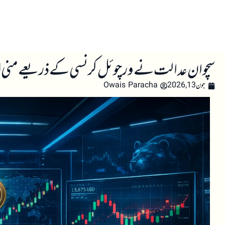
صفحہ اول
کرپٹو اینالائسس
تعلیم
اہم کرپٹو خبری
سچوان عدالت نے ورچوئل کرنسی کے ذریعے منی لان
جون 13, 2026
Owais Paracha