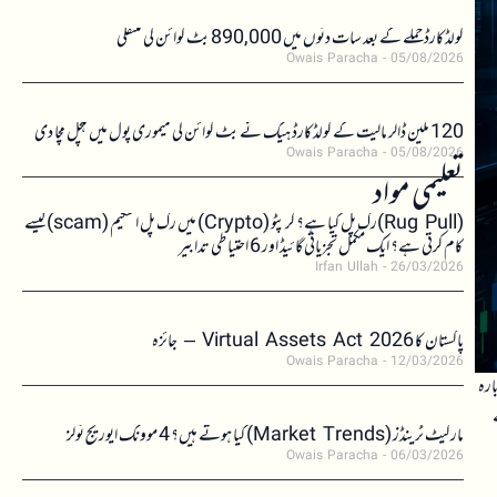
کولڈکارڈ حملے کے بعد سات دنوں میں 890,000 بٹ کوائن کی منتقلی
Owais Paracha
05/08/2026
120 ملین ڈالر مالیت کے کولڈکارڈ ہیک نے بٹ کوائن کی میموری پول میں ہلچل مچا دی
Owais Paracha
05/08/2026
تعلیمی مواد
(Rug Pull)رگ پل کیا ہے؟ کرپٹو (Crypto) میں رگ پل اسکیم (scam)کیسے
کام کرتی ہے؟ ایک مکمل تجزیاتی گائیڈ اور 6 احتیاطی تدابیر
Irfan Ullah
26/03/2026
پاکستان کا Virtual Assets Act 2026 – جائزہ
Owais Paracha
12/03/2026
ارہ
مارکیٹ ٹرینڈز (Market Trends) کیا ہوتے ہیں؟ 4 موونگ ایوریج ٹولز
Owais Paracha
06/03/2026