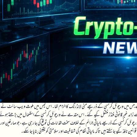
ئی ہے جس میں ورچوئل کرنسی کے ذریعے منی لانڈرنگ کا الزام تھا۔ اس کیس میں ملوث ویب سائٹ نے ب
سے زائد غیر قانونی فنڈز منتقل کیے گئے۔ اس مقدمے نے ورچوئل کرنسی کے استعمال میں بڑھتے ہوئے
ے ورچوئل کرنسی کے ذریعے مالیاتی جرائم کے خلاف سخت اقدامات کی توقع کی جا رہی ہے، جو صارفین اور
فذ کیے جا سکتے ہیں تاکہ مالیاتی نظام کی شفافیت اور سلامتی کو یقینی بنایا جا سکے۔