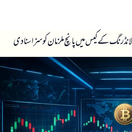
ں
ہمارے بارے میں
ڈرنگ کے کیس میں پانچ ملزمان کو سزا سنادی