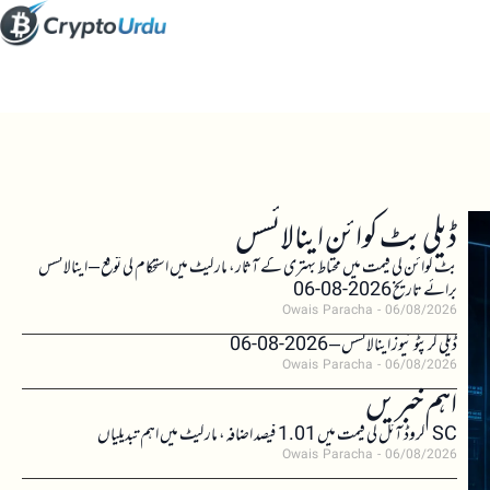
ڈیلی بٹ کوائن اینالائسس
بٹ کوائن کی قیمت میں محتاط بہتری کے آثار، مارکیٹ میں استحکام کی توقع – اینالائسس
برائے تاریخ 2026-08-06
Owais Paracha
06/08/2026
ڈیلی کرپٹو نیوز اینالائسس – 2026-08-06
Owais Paracha
06/08/2026
اہم خبریں
SC کروڈ آئل کی قیمت میں 1.01 فیصد اضافہ، مارکیٹ میں اہم تبدیلیاں
Owais Paracha
06/08/2026