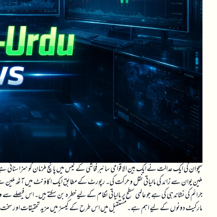
سچوان کی ایک عدالت نے ایک بین الاقوامی سائبر فحاشی کے کیس میں پانچ ملزمان کو سزا سنا
ملین یوان سے زائد کی مالیاتی نقل و حرکت کی۔ رپورٹ کے مطابق ایک اکاؤنٹ میں آٹھ ملین 
جرائم کی نشاندہی کی ہے جو عالمی سطح پر مالیاتی نظام کے لیے خطرہ بن سکتے ہیں۔ اس فیصلے س
مارکیٹ دونوں کے لیے اہم ہے۔ مستقبل میں اس طرح کے کیسز میں مزید تحقیقات اور سخت قوانین نا