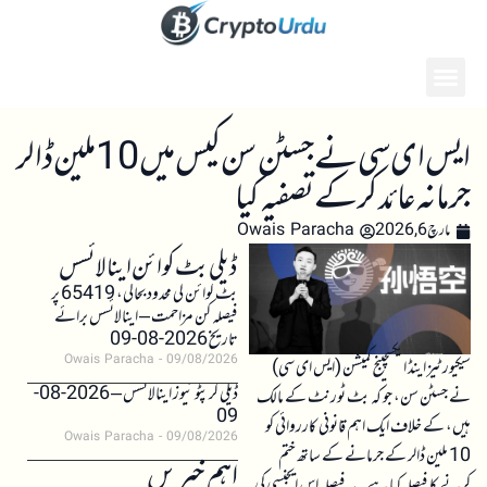
ایس ای سی نے جسٹن سن کیس میں 10 ملین ڈالر
جرمانہ عائد کر کے تصفیہ کیا
مارچ 6, 2026
Owais Paracha
ڈیلی بٹ کوائن اینالائسس
بٹ کوائن کی محدود بحالی، 65419 پر
فیصلہ کن مزاحمت – اینالائسس برائے
تاریخ 2026-08-09
Owais Paracha
09/08/2026
سیکیورٹیز اینڈ ایکسچینج کمیشن (ایس ای سی)
ڈیلی کرپٹو نیوز اینالائسس – 2026-08-
نے جسٹن سن، جو کہ بٹ ٹورنٹ کے مالک
09
ہیں، کے خلاف ایک اہم قانونی کارروائی کو
Owais Paracha
09/08/2026
10 ملین ڈالر کے جرمانے کے ساتھ ختم
اہم خبریں
کرنے کا فیصلہ کیا ہے۔ یہ فیصلہ اس ایجنسی کی