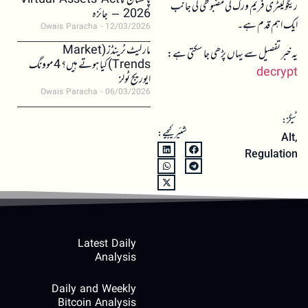
پاکستان کا Virtual Assets Act
ریگولیٹری فریم ورک کی مضبوطی کی جانب
2026 – جائزہ
ایک اہم قدم ہے۔
Owais Paracha
12/03/2026
مارکیٹ ٹرینڈز (Market
یہ خبر تفصیل سے یہاں پڑھی جا سکتی ہے:
Trends) کیا ہوتے ہیں؟ 4 موونگ
decrypt
ایوریج ٹولز
Owais Paracha
06/03/2026
ٹیگز:
شئیر کیجیے:
Alt
,
Regulation
Latest Daily
Analysis
Daily and Weekly
Bitcoin Analysis