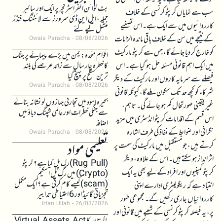
بٹ کوائن انفراسٹرکچر پر ایک اور سائبر
سب سے نمایاں کرپٹو کرنسی کے خلاف
حملہ، ایل این ڈی سرورز سے لائٹننگ فنڈز
کارروائیوں میں سے ایک ہے۔ اس تصفیے
منتقل کیے گئے
کے نتیجے میں سن کے خلاف باقی ماندہ الزامات
Owais Paracha
08/08/2026
کو خارج کر دیا جائے گا، جس سے کرپٹو مارکیٹ
اقوام متحدہ: یمن میں بڑے پیمانے پر جنگ
میں ایک اہم قانونی مسئلہ حل ہو گیا ہے۔ اس
کا خطرہ چار سال سے زائد عرصے کی بلند
ترین سطح پر پہنچ گیا
فیصلے سے سرمایہ کاروں اور مارکیٹ کے دیگر
Owais Paracha
08/08/2026
شرکاء کو کچھ حد تک سکون ملے گا، کیونکہ قانونی
بحیرہ اسود میں تجارتی جہازوں کو نشانہ بنانے
غیر یقینی صورتحال کم ہو جائے گی۔ تاہم،
سے جنگی خطرات اور عالمی شپنگ دباؤ میں
اس قسم کے اقدامات کرپٹو انڈسٹری میں مزید
اضافہ
نگرانی اور ضوابط کے نفاذ کی طرف اشارہ
Owais Paracha
08/08/2026
تعلیمی مواد
کرتے ہیں، جو مستقبل میں مارکیٹ کی سمت پر
اثر انداز ہو سکتے ہیں۔ اس کے علاوہ، دیگر
(Rug Pull)رگ پل کیا ہے؟ کرپٹو
کرپٹو کمپنیوں اور افراد کے لیے بھی یہ ایک
(Crypto) میں رگ پل اسکیم
(scam)کیسے کام کرتی ہے؟ ایک مکمل
انتباہ ہے کہ ریگولیٹری ادارے اپنی
تجزیاتی گائیڈ اور 6 احتیاطی تدابیر
کارروائیاں جاری رکھیں گے۔ مجموعی طور
Irfan Ullah
26/03/2026
پر، یہ فیصلہ کرپٹو کرنسی کے شعبے میں قانونی اور