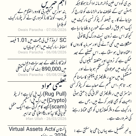
اہم خبریں
بیری کو دس ملین ڈالر جرمانہ ادا کرنا ہوگا جبکہ
جسٹن سن کے خلاف عائد الزامات کو خارج کر
بند سورس سیکیورٹی کا دور اختتام کے
قریب، کولڈ کارڈ کمزوری نے کرپٹو مارکیٹ
دیا جائے گا۔ یہ فیصلہ کرپٹو کرنسی مارکیٹ میں
کو ہلا دیا
ایک اہم پیش رفت کے طور پر دیکھا جا رہا ہے
Owais Paracha
07/08/2026
کیونکہ اس سے ٹرون نیٹ ورک کی قانونی
SC کروڈ آئل کی قیمت میں 1.01 فیصد
مشکلات میں کمی آئے گی اور سرمایہ کاروں کا
اضافہ، مارکیٹ میں اہم تبدیلیاں
اعتماد بحال ہو سکتا ہے۔ اس تصفیے کے بعد
Owais Paracha
06/08/2026
ممکن ہے کہ ٹرون اور متعلقہ کمپنیوں کی
کولڈکارڈ حملے کے بعد سات دنوں
مارکیٹ میں موجودگی مستحکم ہو جائے اور
میں 890,000 بٹ کوائن کی منتقلی
Owais Paracha
05/08/2026
مستقبل میں مزید ریگولیٹری چیلنجز کا سامنا کم
تعلیمی مواد
ہو۔ تاہم، اس قسم کے معاہدے کرپٹو کرنسی
انڈسٹری میں ریگولیٹری نگرانی کی بڑھتی ہوئی
(Rug Pull)رگ پل کیا ہے؟ کرپٹو
(Crypto) میں رگ پل اسکیم
اہمیت کو بھی ظاہر کرتے ہیں، جس سے
(scam)کیسے کام کرتی ہے؟ ایک مکمل
مارکیٹ کے دیگر کھلاڑیوں کو بھی محتاط رہنے
تجزیاتی گائیڈ اور 6 احتیاطی تدابیر
کی ضرورت ہے۔
Irfan Ullah
26/03/2026
پاکستان کا Virtual Assets Act
یہ خبر تفصیل سے یہاں پڑھی جا سکتی ہے: