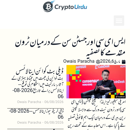
ایس ای سی اور جسٹن سن کے درمیان ٹرون
مقدمے کا تصفیہ
مارچ 6, 2026
Owais Paracha
ڈیلی بٹ کوائن اینالائسس
بٹ کوائن کی قیمت میں محتاط بہتری کے
آثار، مارکیٹ میں استحکام کی توقع –
اینالائسس برائے تاریخ 2026-08-
06
امریکی سیکیورٹیز اینڈ ایکسچینج کمیشن (ایس ای
Owais Paracha
06/08/2026
سی) اور ٹرون نیٹ ورک سے وابستہ کمپنی
ڈیلی کرپٹو نیوز اینالائسس – 2026-08-
06
رین بیری کے درمیان ایک اہم قانونی تصفیہ
Owais Paracha
06/08/2026
طے پا گیا ہے۔ اس معاہدے کے تحت رین