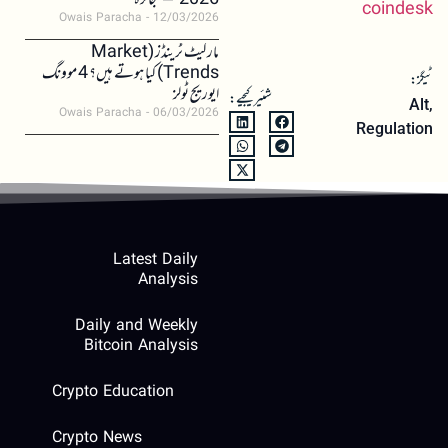
2026 – جائزہ
coindesk
Owais Paracha
12/03/2026
مارکیٹ ٹرینڈز (Market
Trends) کیا ہوتے ہیں؟ 4 موونگ
ٹیگز:
ایوریج ٹولز
شئیر کیجیے:
Alt
,
Owais Paracha
06/03/2026
Regulation
Latest Daily
Analysis
Daily and Weekly
Bitcoin Analysis
Crypto Education
Crypto News