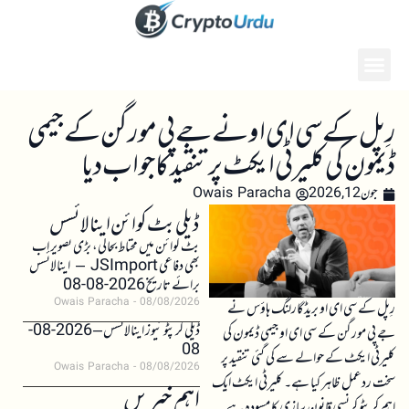
رِپل کے سی ای او نے جے پی مورگن کے جیمی
ڈیمون کی کلیرٹی ایکٹ پر تنقید کا جواب دیا
جون 12, 2026
Owais Paracha
ڈیلی بٹ کوائن اینالائسس
بٹ کوائن میں محتاط بحالی، بڑی تصویر اب
بھی دفاعی JSImport – اینالائسس
برائے تاریخ 2026-08-08
Owais Paracha
08/08/2026
رِپل کے سی ای او بریڈ گارلنگ ہاؤس نے
ڈیلی کرپٹو نیوز اینالائسس – 2026-08-
جے پی مورگن کے سی ای او جیمی ڈیمون کی
08
کلیرٹی ایکٹ کے حوالے سے کی گئی تنقید پر
Owais Paracha
08/08/2026
سخت ردعمل ظاہر کیا ہے۔ کلیرٹی ایکٹ ایک
اہم خبریں
اہم کرپٹو کرنسی قانون سازی کا مسودہ ہے