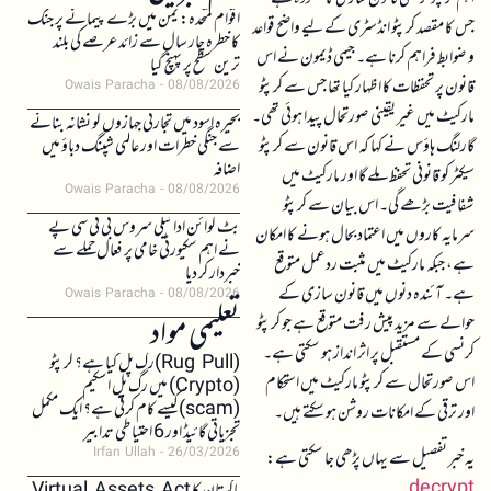
اقوام متحدہ: یمن میں بڑے پیمانے پر جنگ
جس کا مقصد کرپٹو انڈسٹری کے لیے واضح قواعد
کا خطرہ چار سال سے زائد عرصے کی بلند
و ضوابط فراہم کرنا ہے۔ جیمی ڈیمون نے اس
ترین سطح پر پہنچ گیا
قانون پر تحفظات کا اظہار کیا تھا جس سے کرپٹو
Owais Paracha
08/08/2026
مارکیٹ میں غیر یقینی صورتحال پیدا ہوئی تھی۔
بحیرہ اسود میں تجارتی جہازوں کو نشانہ بنانے
گارلنگ ہاؤس نے کہا کہ اس قانون سے کرپٹو
سے جنگی خطرات اور عالمی شپنگ دباؤ میں
اضافہ
سیکٹر کو قانونی تحفظ ملے گا اور مارکیٹ میں
Owais Paracha
08/08/2026
شفافیت بڑھے گی۔ اس بیان سے کرپٹو
بٹ کوائن ادائیگی سروس بی ٹی سی پے
سرمایہ کاروں میں اعتماد بحال ہونے کا امکان
نے اہم سکیورٹی خامی پر فعال حملے سے
ہے، جبکہ مارکیٹ میں مثبت ردعمل متوقع
خبردار کر دیا
ہے۔ آئندہ دنوں میں قانون سازی کے
Owais Paracha
08/08/2026
تعلیمی مواد
حوالے سے مزید پیش رفت متوقع ہے جو کرپٹو
کرنسی کے مستقبل پر اثر انداز ہو سکتی ہے۔
(Rug Pull)رگ پل کیا ہے؟ کرپٹو
اس صورتحال سے کرپٹو مارکیٹ میں استحکام
(Crypto) میں رگ پل اسکیم
(scam)کیسے کام کرتی ہے؟ ایک مکمل
اور ترقی کے امکانات روشن ہو سکتے ہیں۔
تجزیاتی گائیڈ اور 6 احتیاطی تدابیر
Irfan Ullah
26/03/2026
یہ خبر تفصیل سے یہاں پڑھی جا سکتی ہے:
decrypt