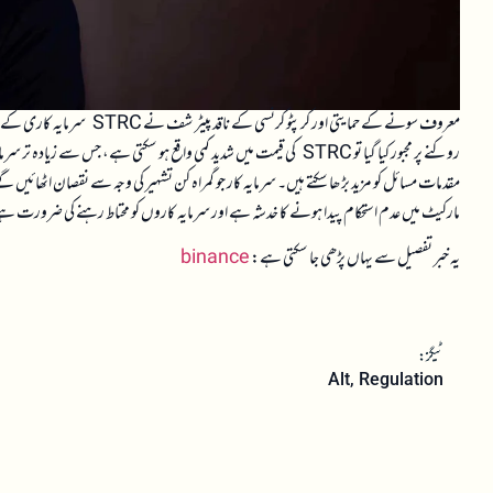
معروف سونے کے حمایتی اور کرپ
مقدمات مسائل کو مزید بڑھا سکتے ہیں۔ سرمایہ کار جو گمراہ کن تشہیر کی وجہ سے نقصان اٹھا
مارکیٹ میں عدم استحکام پیدا ہونے کا خدشہ ہے اور سرمایہ کاروں کو محتاط رہنے کی ضرورت 
یہ خبر تفصیل سے یہاں پڑھی جا سکتی ہے:
binance
ٹیگز:
Alt
,
Regulation