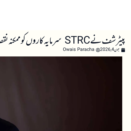
صفحہ اول
کرپٹو اینالائسس
تعلیم
اہم کرپٹو خبری
پیٹر شف نے STRC سرمایہ کاروں کو ممکنہ نقصانات سے خبردار کیا
جون 4, 2026
Owais Paracha