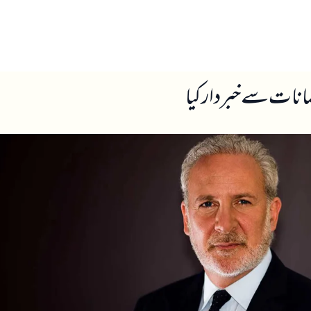
ں
ہمارے بارے میں