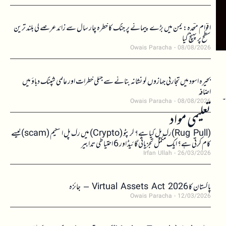
اقوام متحدہ: یمن میں بڑے پیمانے پر جنگ کا خطرہ چار سال سے زائد عرصے کی بلند ترین
سطح پر پہنچ گیا
Owais Paracha
08/08/2026
بحیرہ اسود میں تجارتی جہازوں کو نشانہ بنانے سے جنگی خطرات اور عالمی شپنگ دباؤ میں
اضافہ
۔
Owais Paracha
08/08/2026
تعلیمی مواد
(Rug Pull)رگ پل کیا ہے؟ کرپٹو (Crypto) میں رگ پل اسکیم (scam)کیسے
کام کرتی ہے؟ ایک مکمل تجزیاتی گائیڈ اور 6 احتیاطی تدابیر
Irfan Ullah
26/03/2026
پاکستان کا Virtual Assets Act 2026 – جائزہ
Owais Paracha
12/03/2026