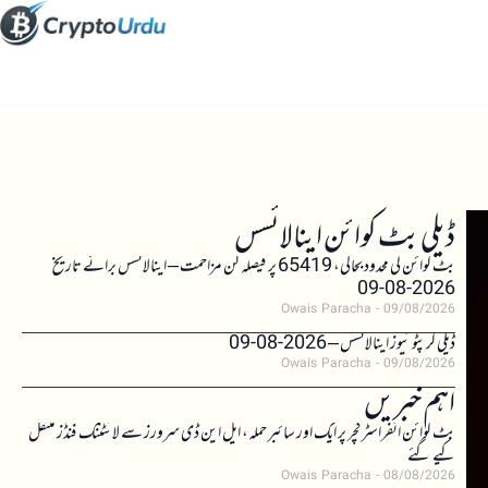
ڈیلی بٹ کوائن اینالائسس
بٹ کوائن کی محدود بحالی، 65419 پر فیصلہ کن مزاحمت – اینالائسس برائے تاریخ
2026-08-09
Owais Paracha
09/08/2026
ڈیلی کرپٹو نیوز اینالائسس – 2026-08-09
Owais Paracha
09/08/2026
اہم خبریں
بٹ کوائن انفراسٹرکچر پر ایک اور سائبر حملہ، ایل این ڈی سرورز سے لائٹننگ فنڈز منتقل
کیے گئے
Owais Paracha
08/08/2026