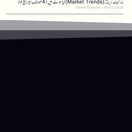
مارکیٹ ٹرینڈز (Market Trends) کیا ہوتے ہیں؟ 4 موونگ ایوریج ٹولز
Owais Paracha
06/03/2026