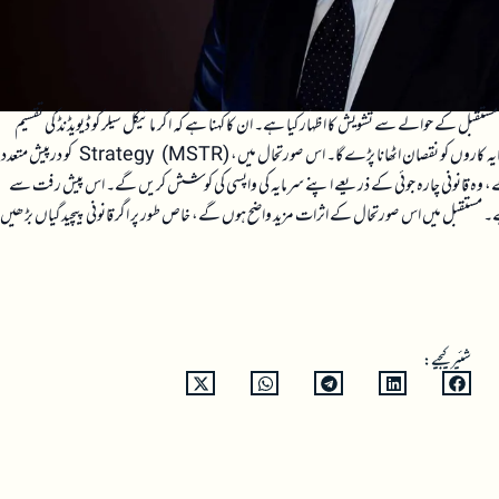
ٹو کرنسی کے ناقد پیٹر شف نے STRC سرمایہ کاری کے مستقبل کے حوالے سے تشویش کا اظہار کیا ہے۔ ان کا کہنا ہے کہ اگر مائیکل سیلر کو ڈیویڈنڈ کی تقسیم
روکنے پر مجبور کیا گیا تو STRC کی قیمت میں شدید کمی واقع ہو سکتی ہے، جس سے زیادہ تر سرمایہ کاروں کو نقصان اٹھانا پڑے گا۔ اس صورتحال میں، Strategy (MSTR) کو درپیش متعدد
ئیں گے، وہ قانونی چارہ جوئی کے ذریعے اپنے سرمایہ کی واپسی کی کوشش کریں گے۔ اس پیش رفت سے
ہے۔ مستقبل میں اس صورتحال کے اثرات مزید واضح ہوں گے، خاص طور پر اگر قانونی پیچیدگیاں بڑھیں
شئیر کیجیے: