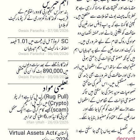
اہم خبریں
مقدمات اور تحقیقات کا سامنا کر رہی ہے جو
بند سورس سیکیورٹی کا دور اختتام کے
خطرناک چیٹ بوٹ تعاملات سے متعلق ہیں۔
قریب، کولڈ کارڈ کمزوری نے کرپٹو مارکیٹ
کمپنی کا کہنا ہے کہ یہ اپ ڈیٹس صارفین کی
کو ہلا دیا
Owais Paracha
07/08/2026
حفاظت کو یقینی بنانے اور ممکنہ نقصان دہ
مواد کی روک تھام کے لیے ضروری ہیں۔
SC کروڈ آئل کی قیمت میں 1.01 فیصد
اضافہ، مارکیٹ میں اہم تبدیلیاں
مارکیٹ اور صارفین کے لیے یہ تبدیلیاں اہم
Owais Paracha
06/08/2026
ہیں کیونکہ مصنوعی ذہانت کی بڑھتی ہوئی
کولڈکارڈ حملے کے بعد سات دنوں
مقبولیت کے ساتھ اس کے استعمال میں ذمہ
میں 890,000 بٹ کوائن کی منتقلی
داری اور حفاظت کی ضرورت بھی بڑھ گئی
Owais Paracha
05/08/2026
ہے۔ مستقبل میں، اس قسم کی حفاظتی
تعلیمی مواد
خصوصیات مزید بہتر کی جا سکتی ہیں تاکہ
(Rug Pull)رگ پل کیا ہے؟ کرپٹو
مصنوعی ذہانت کے نظاموں کے استعمال
(Crypto) میں رگ پل اسکیم
سے جڑے خطرات کو کم کیا جا سکے اور
(scam)کیسے کام کرتی ہے؟ ایک مکمل
تجزیاتی گائیڈ اور 6 احتیاطی تدابیر
صارفین کے اعتماد کو مضبوط بنایا جا سکے۔
Irfan Ullah
26/03/2026
یہ خبر تفصیل سے یہاں پڑھی جا سکتی ہے:
پاکستان کا Virtual Assets Act
decrypt