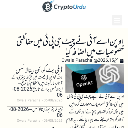
اوپن اے آئی نے چیٹ جی پی ٹی میں حفاظتی
خصوصیات میں اضافہ کیا
مئی 15, 2026
Owais Paracha
ڈیلی بٹ کوائن اینالائسس
بٹ کوائن کی قیمت میں محتاط بہتری کے
آثار، مارکیٹ میں استحکام کی توقع –
اینالائسس برائے تاریخ 2026-08-
06
اوپن اے آئی نے اپنے چیٹ جی پی ٹی ماڈل
Owais Paracha
06/08/2026
میں نئی حفاظتی خصوصیات متعارف کروائیں
ڈیلی کرپٹو نیوز اینالائسس – 2026-08-
ہیں تاکہ خود کو نقصان پہنچانے اور تشدد کے
06
آثار کو بہتر طریقے سے پہچانا جا سکے۔ یہ اقدام
Owais Paracha
06/08/2026
اس وقت سامنے آیا ہے جب کمپنی مختلف