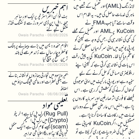
اہم خبریں
لانڈرنگ (AML) اور تعمیل کے شعبے میں
ماہر کی خدمات حاصل کی ہیں۔ یہ اقدام اس
بٹ کوائن انفراسٹرکچر پر ایک اور سائبر
وقت سامنے آیا جب FMA نے
حملہ، ایل این ڈی سرورز سے لائٹننگ فنڈز
منتقل کیے گئے
KuCoin پر AML اور تعمیل کے عملے
Owais Paracha
08/08/2026
کی کمی کی نشاندہی کی، جس کی وجہ سے کمپنی کو
اقوام متحدہ: یمن میں بڑے پیمانے پر جنگ
یورپی یونین میں اپنی سرگرمیاں معطل کرنے
کا خطرہ چار سال سے زائد عرصے کی بلند
کا حکم دیا گیا تھا۔ KuCoin کی یہ پیش رفت
ترین سطح پر پہنچ گیا
اس بات کی نشاندہی کرتی ہے کہ کمپنی اپنے
Owais Paracha
08/08/2026
ریگولیٹری مسائل کو حل کرنے کے لیے
بحیرہ اسود میں تجارتی جہازوں کو نشانہ بنانے
سنجیدہ ہے اور یورپی مارکیٹ میں اپنی موجودگی
سے جنگی خطرات اور عالمی شپنگ دباؤ میں
اضافہ
کو بحال کرنے کی کوشش کر رہی ہے۔ اس
Owais Paracha
08/08/2026
فیصلے کا فوری اثر صارفین اور سرمایہ کاروں پر
تعلیمی مواد
پڑا ہے، جنہیں اس عارضی تعطل کے دوران
(Rug Pull)رگ پل کیا ہے؟ کرپٹو
خدمات میں رکاوٹ کا سامنا کرنا پڑا ہے۔
(Crypto) میں رگ پل اسکیم
مستقبل میں، اگر KuCoin کامیابی سے
(scam)کیسے کام کرتی ہے؟ ایک مکمل
اپنی تعمیل کی ضروریات پوری کر لیتا ہے تو
تجزیاتی گائیڈ اور 6 احتیاطی تدابیر