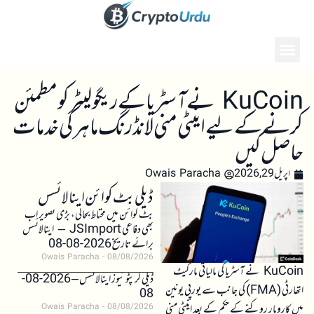
KuCoin نے آسٹریا کے ریگولیٹر کو مطمئن
کرنے کے لیے اینٹی منی لانڈرنگ ماہر کی خدمات
حاصل کیں
اپریل 29, 2026
Owais Paracha
ڈیلی بٹ کوائن اینالائسس
بٹ کوائن میں محتاط بحالی، بڑی تصویر اب
بھی دفاعی JSImport – اینالائسس
برائے تاریخ 2026-08-08
Owais Paracha
08/08/2026
KuCoin نے آسٹریا کی مالیاتی مارکیٹ
ڈیلی کرپٹو نیوز اینالائسس – 2026-08-
اتھارٹی (FMA) کی جانب سے یورپی یونین
08
میں کاروبار روکنے کے حکم کے بعد اینٹی منی
Owais Paracha
08/08/2026