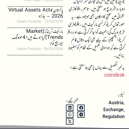
یورپی یونین میں اس کی تجارتی سرگرمیاں
Irfan Ullah
26/03/2026
دوبارہ شروع ہو سکتی ہیں، تاہم ریگولیٹری
پاکستان کا Virtual Assets Act
2026 – جائزہ
نگرانی میں سختی کا امکان بھی موجود ہے۔ یہ
Owais Paracha
12/03/2026
صورتحال کرپٹو کرنسی مارکیٹ میں ریگولیٹری
مارکیٹ ٹرینڈز (Market
فریم ورک کی اہمیت کو اجاگر کرتی ہے اور دیگر
Trends) کیا ہوتے ہیں؟ 4 موونگ
کرپٹو ایکسچینجز کے لیے بھی ایک مثال قائم
ایوریج ٹولز
کرتی ہے کہ وہ اپنی تعمیل کے نظام کو مضبوط
Owais Paracha
06/03/2026
بنائیں۔
یہ خبر تفصیل سے یہاں پڑھی جا سکتی ہے:
coindesk
ٹیگز:
شئیر کیجیے:
Austria
,
Exchange
,
Regulation