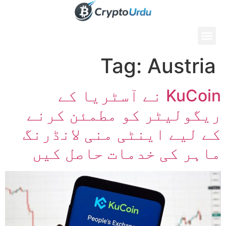
Tag:
Austria
KuCoin نے آسٹریا کے
ریگولیٹر کو مطمئن کرنے
کے لیے اینٹی منی لانڈرنگ
ماہر کی خدمات حاصل کیں