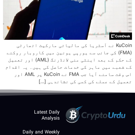
KuCoin نے آسٹریا کی مالیاتی مارکیٹ اتھارٹی
(FMA) کی جانب سے یورپی یونین میں کاروبار روکنے
کے حکم کے بعد اینٹی منی لانڈرنگ (AML) اور تعمیل
کے شعبے میں ماہر کی خدمات حاصل کی ہیں۔ یہ اقدام
اس وقت سامنے آیا جب FMA نے KuCoin پر AML اور
تعمیل کے عملے کی کمی کی نشاندہی […]
Latest Daily
Analysis
Daily and Weekly