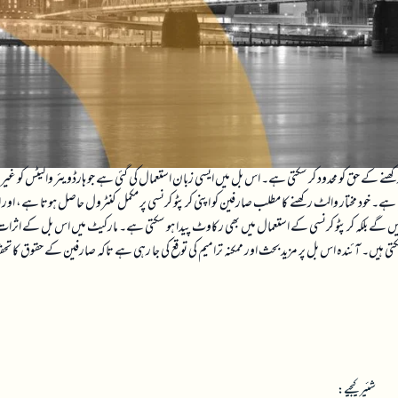
کھنے کے حق کو محدود کر سکتی ہے۔ اس بل میں ایسی زبان استعمال کی گئی ہے جو ہارڈویئر والیٹس کو غیر
ے۔ خود مختار والٹ رکھنے کا مطلب صارفین کو اپنی کرپٹو کرنسی پر مکمل کنٹرول حاصل ہوتا ہے، اور
گے بلکہ کرپٹو کرنسی کے استعمال میں بھی رکاوٹ پیدا ہو سکتی ہے۔ مارکیٹ میں اس بل کے اثرا
و سکتی ہیں۔ آئندہ اس بل پر مزید بحث اور ممکنہ ترامیم کی توقع کی جا رہی ہے تاکہ صارفین کے حقوق کا تحف
شئیر کیجیے: