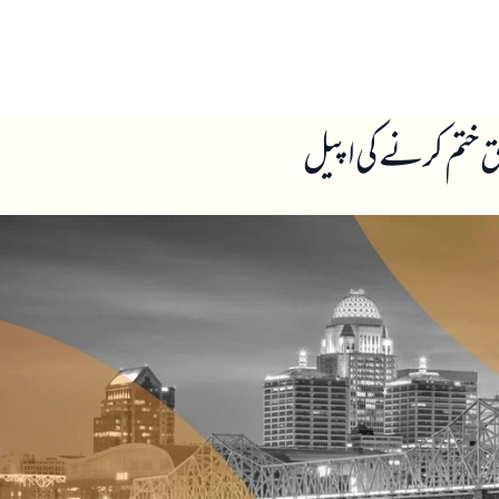
ں
ہمارے بارے میں
شق ختم کرنے کی اپیل