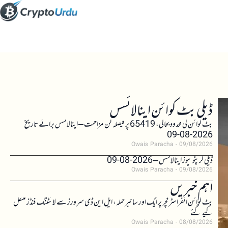
ڈیلی بٹ کوائن اینالائسس
بٹ کوائن کی محدود بحالی، 65419 پر فیصلہ کن مزاحمت – اینالائسس برائے تاریخ
2026-08-09
Owais Paracha
09/08/2026
ڈیلی کرپٹو نیوز اینالائسس – 2026-08-09
Owais Paracha
09/08/2026
اہم خبریں
بٹ کوائن انفراسٹرکچر پر ایک اور سائبر حملہ، ایل این ڈی سرورز سے لائٹننگ فنڈز منتقل
کیے گئے
Owais Paracha
08/08/2026