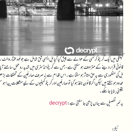
کینٹکی میں ایک کرپٹو کرنسی کے حوالے سے پیش کیا گیا بل ایسی شق شامل ہے جو خود مختار والٹ ر
قانونی قرار دینے کے مترادف ہو سکتی ہے، جس سے کرپٹو انڈسٹری میں شدید ردعمل سامنے آیا ہ
بل کی منظوری سے یہ حق متاثر ہو سکتا ہے۔ اس اقدام سے نہ صرف صارفین کے تحفظات بڑھیں 
محدود ہو سکتے ہیں لیکن اگر قانون نافذ ہو گیا تو صارفین اور کرپٹو کمپنیوں کے لیے مشکلات پیدا ہ
یقینی بنایا جا سکے۔
یہ خبر تفصیل سے یہاں پڑھی جا سکتی ہے:
decrypt
ٹیگز: