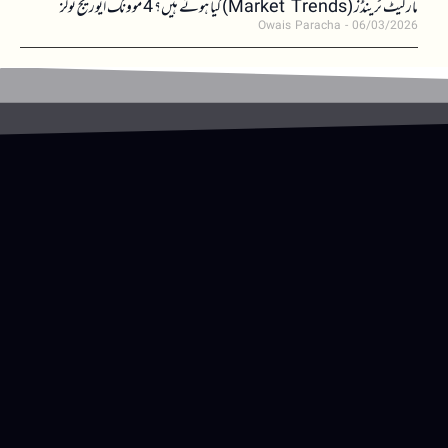
مارکیٹ ٹرینڈز (Market Trends) کیا ہوتے ہیں؟ 4 موونگ ایوریج ٹولز
Owais Paracha
06/03/2026