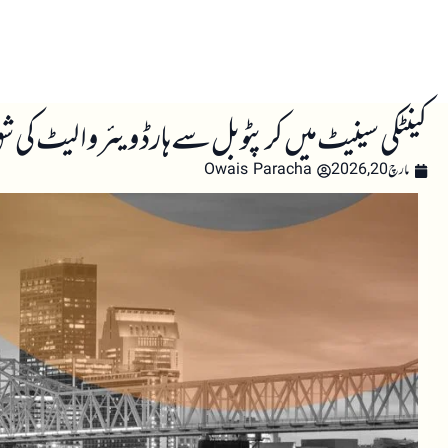
صفحہ اول
کرپٹو اینالائسس
تعلیم
اہم کرپٹو خبری
کینٹکی سینیٹ میں کرپٹو بل سے ہارڈویئر والیٹ کی 
مارچ 20, 2026
Owais Paracha