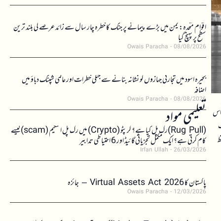
اقوام متحدہ: یمن میں بڑے پیمانے پر جنگ کا خطرہ چار سال سے زائد عرصے کی بلند ترین
سطح پر پہنچ گیا
Owais Paracha
08/08/2026
بحیرہ اسود میں تجارتی جہازوں کو نشانہ بنانے سے جنگی خطرات اور عالمی شپنگ دباؤ میں
اضافہ
Owais Paracha
08/08/2026
تعلیمی مواد
 اس
ت
(Rug Pull)رگ پل کیا ہے؟ کرپٹو (Crypto) میں رگ پل اسکیم (scam)کیسے
ظ
کام کرتی ہے؟ ایک مکمل تجزیاتی گائیڈ اور 6 احتیاطی تدابیر
Irfan Ullah
26/03/2026
پاکستان کا Virtual Assets Act 2026 – جائزہ
Owais Paracha
12/03/2026