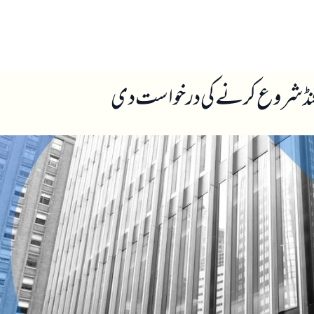
ں
ہمارے بارے میں
ٹ فنڈ شروع کرنے کی درخواست دی