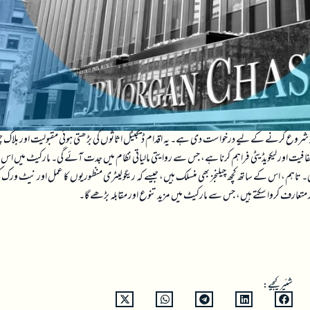
ٹ فنڈ شروع کرنے کے لیے درخواست دی ہے۔ یہ اقدام ڈیجیٹل اثاثوں کی بڑھتی ہوئی مقبولیت اور بلاک 
شفافیت اور لیکویڈیٹی فراہم کرنا ہے، جس سے روایتی مالیاتی نظام میں جدت آئے گی۔ مارکیٹ میں اس 
گی۔ تاہم، اس کے ساتھ کچھ چیلنجز بھی منسلک ہیں، جیسے کہ ریگولیٹری منظوریوں کا عمل اور نیٹ ورک ک
ڈز متعارف کروا سکتے ہیں، جس سے مارکیٹ میں مزید تنوع اور مقابلہ بڑھے گا۔
شئیر کیجیے: