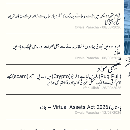
اقوام متحدہ: یمن میں بڑے پیمانے پر جنگ کا خطرہ چار سال سے زائد عرصے کی بلند ترین
سطح پر پہنچ گیا
Owais Paracha
08/08/2026
بحیرہ اسود میں تجارتی جہازوں کو نشانہ بنانے سے جنگی خطرات اور عالمی شپنگ دباؤ میں
اضافہ
چین
Owais Paracha
08/08/2026
تعلیمی مواد
قسم
ی
(Rug Pull)رگ پل کیا ہے؟ کرپٹو (Crypto) میں رگ پل اسکیم (scam)کیسے
کام کرتی ہے؟ ایک مکمل تجزیاتی گائیڈ اور 6 احتیاطی تدابیر
Irfan Ullah
26/03/2026
پاکستان کا Virtual Assets Act 2026 – جائزہ
Owais Paracha
12/03/2026