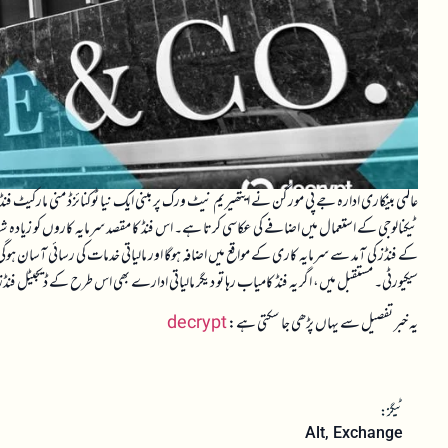
عالمی بینکاری ادارہ جے پی مورگن نے ایتھیریم نیٹ ورک پر مبنی ایک نیا ٹوکنائزڈ منی مارکی
ٹیکنالوجی کے استعمال میں اضافے کی عکاسی کرتا ہے۔ اس فنڈ کا مقصد سرمایہ کاروں کو زیادہ 
کے فنڈز کی آمد سے سرمایہ کاری کے مواقع میں اضافہ ہوگا اور مالیاتی خدمات کی رسائی آسان ہو
سیکیورٹی۔ مستقبل میں، اگر یہ فنڈ کامیاب رہا تو دیگر مالیاتی ادارے بھی اس طرح کے ڈیجیٹل فن
یہ خبر تفصیل سے یہاں پڑھی جا سکتی ہے:
decrypt
ٹیگز:
Alt
,
Exchange