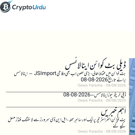
ڈیلی بٹ کوائن اینالائسس
بٹ کوائن میں محتاط بحالی، بڑی تصویر اب بھی دفاعی JSImport – اینالائسس
برائے تاریخ 2026-08-08
Owais Paracha
08/08/2026
ڈیلی کرپٹو نیوز اینالائسس – 2026-08-08
Owais Paracha
08/08/2026
اہم خبریں
بٹ کوائن انفراسٹرکچر پر ایک اور سائبر حملہ، ایل این ڈی سرورز سے لائٹننگ فنڈز منتقل
کیے گئے
Owais Paracha
08/08/2026