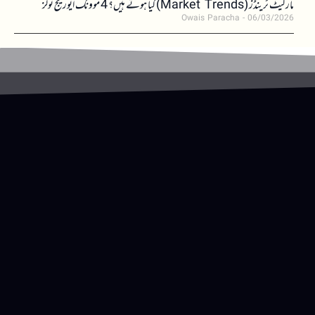
مارکیٹ ٹرینڈز (Market Trends) کیا ہوتے ہیں؟ 4 موونگ ایوریج ٹولز
Owais Paracha
06/03/2026