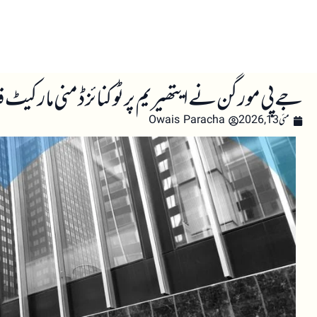
صفحہ اول
کرپٹو اینالائسس
تعلیم
اہم کرپٹو خبری
جے پی مورگن نے ایتھیریم پر ٹوکنائزڈ منی مارکی
مئی 13, 2026
Owais Paracha