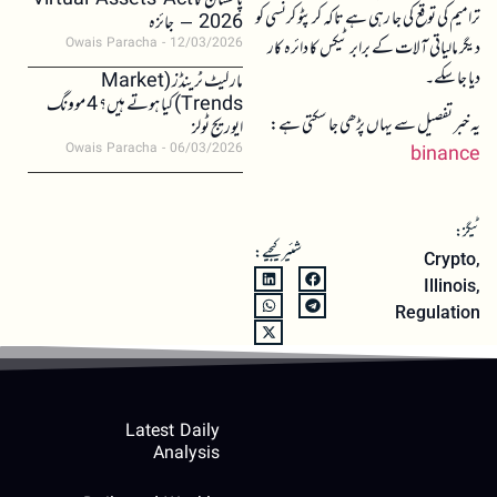
پاکستان کا Virtual Assets Act
ترامیم کی توقع کی جا رہی ہے تاکہ کرپٹو کرنسی کو
2026 – جائزہ
دیگر مالیاتی آلات کے برابر ٹیکس کا دائرہ کار
Owais Paracha
12/03/2026
دیا جا سکے۔
مارکیٹ ٹرینڈز (Market
Trends) کیا ہوتے ہیں؟ 4 موونگ
یہ خبر تفصیل سے یہاں پڑھی جا سکتی ہے:
ایوریج ٹولز
Owais Paracha
06/03/2026
binance
ٹیگز:
شئیر کیجیے:
Crypto
,
Illinois
,
Regulation
Latest Daily
Analysis