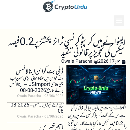
الینوائے میں کرپٹو کرنسی ٹرانزیکشنز پر 0.2 فیصد
ٹیکس کی تجویز پر قانونی تنقید
جون 17, 2026
Owais Paracha
ڈیلی بٹ کوائن اینالائسس
بٹ کوائن میں محتاط بحالی، بڑی تصویر اب
بھی دفاعی JSImport – اینالائسس
برائے تاریخ 2026-08-08
Owais Paracha
08/08/2026
ڈیلی کرپٹو نیوز اینالائسس – 2026-08-
الینوائے ریاست میں ایک نیا بل پیش کیا گیا
08
ہے جس کے تحت کرپٹو کرنسی کے لین دین
Owais Paracha
08/08/2026
پر 0.2 فیصد ٹیکس عائد کیا جائے گا۔ اس تجویز
اہم خبریں