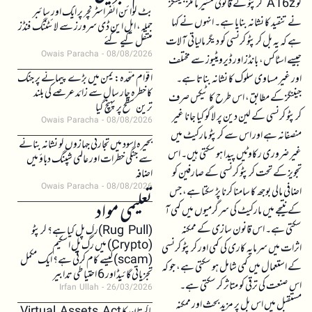
کو A16z کرپٹو کے قانونی مشیر مائلز جیننگز
بٹ کوائن انفراسٹرکچر پر ایک اور سائبر
نے تنقید کا نشانہ بنایا ہے۔ انہوں نے کہا
حملہ، ایل این ڈی سرورز سے لائٹننگ فنڈز
ہے کہ یہ بل کرپٹو کرنسی کو دیگر مالیاتی آلات
منتقل کیے گئے
Owais Paracha
08/08/2026
جیسے اسٹاکس، بانڈز اور ڈیرویٹیوز سے مختلف
اقوام متحدہ: یمن میں بڑے پیمانے پر جنگ
اور غیر مساوی سلوک کا نشانہ بناتا ہے۔
کا خطرہ چار سال سے زائد عرصے کی بلند
جیننگز کے مطابق، اس طرح کا ٹیکس صرف
ترین سطح پر پہنچ گیا
کرپٹو کرنسی کے لین دین پر لاگو کیا جانا غیر
Owais Paracha
08/08/2026
منصفانہ ہے اور اس سے کرپٹو مارکیٹ میں
بحیرہ اسود میں تجارتی جہازوں کو نشانہ بنانے
غیر ضروری رکاوٹیں پیدا ہو سکتی ہیں۔ اس
سے جنگی خطرات اور عالمی شپنگ دباؤ میں
تجویز کے تحت کرپٹو کرنسی کے صارفین کو
اضافہ
Owais Paracha
08/08/2026
اضافی مالی بوجھ کا سامنا کرنا پڑ سکتا ہے، جس
تعلیمی مواد
کے نتیجے میں مارکیٹ کی سرگرمیوں میں کمی آ
سکتی ہے۔ اس قانون سازی کے ممکنہ
(Rug Pull)رگ پل کیا ہے؟ کرپٹو
(Crypto) میں رگ پل اسکیم
اثرات میں سرمایہ کاری کی کمی اور کرپٹو کرنسی
(scam)کیسے کام کرتی ہے؟ ایک مکمل
کے استعمال میں کمی شامل ہو سکتی ہے، جو کہ
تجزیاتی گائیڈ اور 6 احتیاطی تدابیر
اس صنعت کی ترقی کو متاثر کر سکتی ہے۔
Irfan Ullah
26/03/2026
مستقبل میں اس بل پر مزید بحث اور ممکنہ