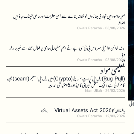
بحیرہ اسود میں تجارتی جہازوں کو نشانہ بنانے سے جنگی خطرات اور عالمی شپنگ دباؤ میں
اضافہ
Owais Paracha
08/08/2026
بٹ کوائن ادائیگی سروس بی ٹی سی پے نے اہم سکیورٹی خامی پر فعال حملے سے خبردار کر
دیا
Owais Paracha
08/08/2026
تعلیمی مواد
(Rug Pull)رگ پل کیا ہے؟ کرپٹو (Crypto) میں رگ پل اسکیم (scam)کیسے
کام کرتی ہے؟ ایک مکمل تجزیاتی گائیڈ اور 6 احتیاطی تدابیر
Irfan Ullah
26/03/2026
ائی
پاکستان کا Virtual Assets Act 2026 – جائزہ
Owais Paracha
12/03/2026
ے۔