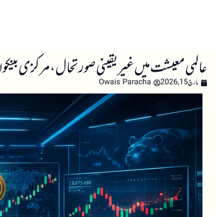
صفحہ اول
کرپٹو اینالائسس
تعلیم
اہم کرپٹو خبری
عالمی معیشت میں غیر یقینی صورتحال، مرکزی بینکو
مارچ 15, 2026
Owais Paracha