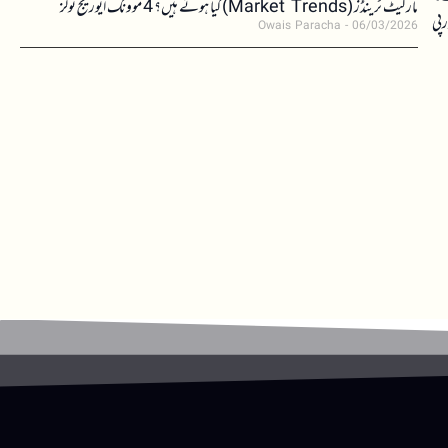
مارکیٹ ٹرینڈز (Market Trends) کیا ہوتے ہیں؟ 4 موونگ ایوریج ٹولز
رپی
Owais Paracha
06/03/2026