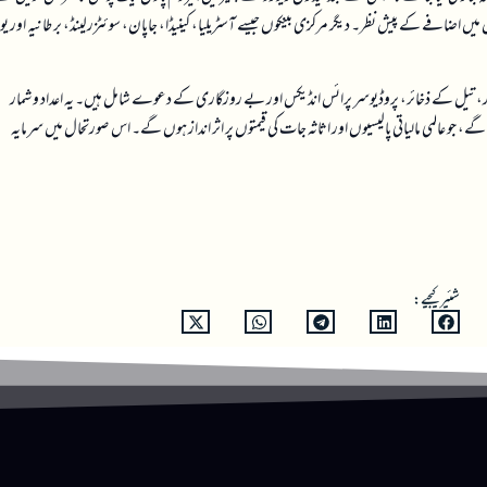
ں میں اضافے کے پیش نظر۔ دیگر مرکزی بینکوں جیسے آسٹریلیا، کینیڈا، جاپان، سوئٹزرلینڈ، برطانیہ اور یو
اوار، تیل کے ذخائر، پروڈیوسر پرائس انڈیکس اور بے روزگاری کے دعوے شامل ہیں۔ یہ اعداد و شمار
گے، جو عالمی مالیاتی پالیسیوں اور اثاثہ جات کی قیمتوں پر اثر انداز ہوں گے۔ اس صورتحال میں سرمایہ
شئیر کیجیے: