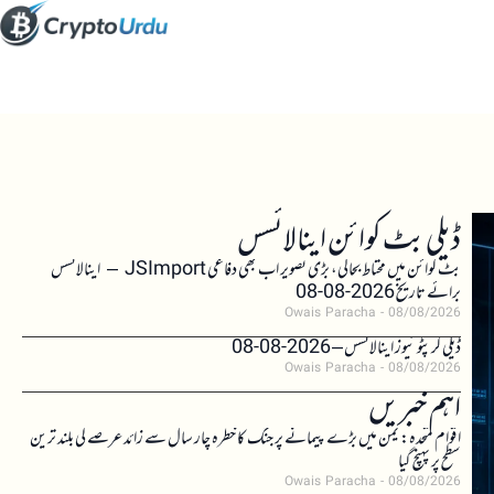
ڈیلی بٹ کوائن اینالائسس
بٹ کوائن میں محتاط بحالی، بڑی تصویر اب بھی دفاعی JSImport – اینالائسس
برائے تاریخ 2026-08-08
Owais Paracha
08/08/2026
ڈیلی کرپٹو نیوز اینالائسس – 2026-08-08
Owais Paracha
08/08/2026
اہم خبریں
اقوام متحدہ: یمن میں بڑے پیمانے پر جنگ کا خطرہ چار سال سے زائد عرصے کی بلند ترین
سطح پر پہنچ گیا
Owais Paracha
08/08/2026