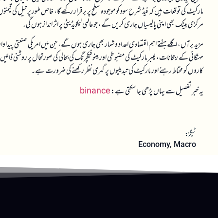
مارکیٹ کی توقعات ہیں کہ فیڈ شرح سود کو موجودہ سطح پر برقرار رکھے گا، خاص طور پر تیل کی قیمتو
مرکزی بینک بھی اپنی پالیسیاں جاری کریں گے، جو عالمی لیکویڈیٹی پر اثر انداز ہوں گی۔
مزید برآں، اگلے ہفتے اہم اقتصادی اعداد و شمار بھی جاری ہوں گے، جن میں امریکی صنعتی پید
مہنگائی کے رجحانات، لیبر مارکیٹ کی مضبوطی اور مینوفیکچرنگ کی بحالی کی صورتحال پر روشنی ڈالیں 
کاروں کو محتاط رہنے اور مارکیٹ کی تبدیلیوں پر گہری نظر رکھنے کی ضرورت ہے۔
یہ خبر تفصیل سے یہاں پڑھی جا سکتی ہے:
binance
ٹیگز:
Economy
,
Macro