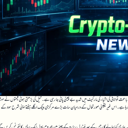
ث توانائی کی اشیاء کی مارکیٹ میں شدید بے چینی پائی جا رہی ہے۔ تیل کی بڑھتی ہوئی قیمتوں نے مہنگ
و چیلنج کر رہا ہے۔ اس غیر یقینی صورتحال کے درمیان سات بڑے مرکزی بینک اگلے ہفتے اپنی شرح سود کے
لاصہ جاری کیا جائے گا، جس کے بعد فیڈرل ریزرو کے چیئرمین جیروم پاول ایک پریس کانفرنس کریں گ