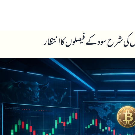
ں
ہمارے بارے میں
ں کی شرح سود کے فیصلوں کا انتظار