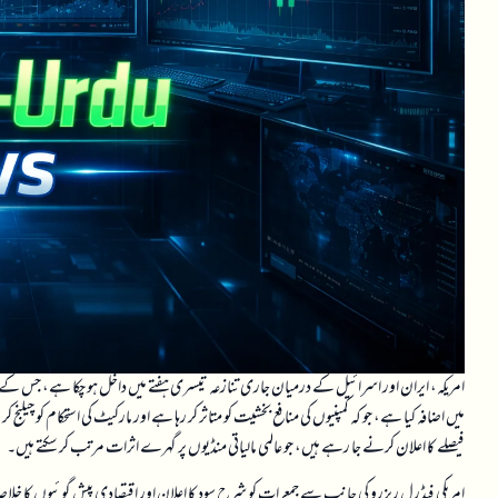
امریکہ، ایران اور اسرائیل کے درمیان جاری تنازعہ تیسری ہفتے میں داخل ہو چکا ہے، جس کے باع
میں اضافہ کیا ہے، جو کہ کمپنیوں کی منافع بخشیت کو متاثر کر رہا ہے اور مارکیٹ کی استحکام ک
فیصلے کا اعلان کرنے جا رہے ہیں، جو عالمی مالیاتی منڈیوں پر گہرے اثرات مرتب کر سکتے ہیں۔
امریکی فیڈرل ریزرو کی جانب سے جمعرات کو شرح سود کا اعلان اور اقتصادی پیش گوئیوں کا خ