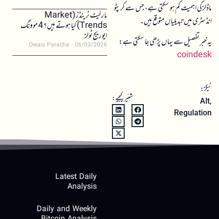
ماڈلز کی اہمیت کم ہو سکتی ہے، جس سے کرپٹو
مارکیٹ ٹرینڈز (Market
انڈسٹری میں تبدیلیاں متوقع ہیں۔
Trends) کیا ہوتے ہیں؟ 4 موونگ
ایوریج ٹولز
یہ خبر تفصیل سے یہاں پڑھی جا سکتی ہے:
Owais Paracha
06/03/2026
coindesk
ٹیگز:
شئیر کیجیے:
Alt
,
Regulation
Latest Daily
Analysis
Daily and Weekly