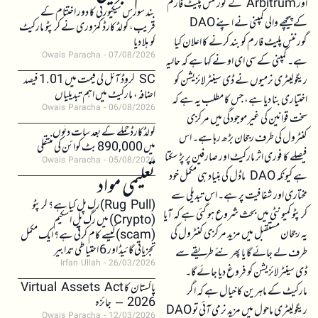
اور Arbitrum کے گورننس پلیٹ فارم
بند سورس سیکیورٹی کا دور اختتام کے
کے پیچھے والی کمپنی نے اپنے DAO
قریب، کولڈ کارڈ کمزوری نے کرپٹو مارکیٹ
گورننس پلیٹ فارم کو بند کرنے کا اعلان کیا
کو ہلا دیا
Owais Paracha
07/08/2026
ہے۔ کمپنی کے سی ای او نے کہا ہے کہ حالیہ
SC کروڈ آئل کی قیمت میں 1.01 فیصد
ریگولیٹری نرمیوں نے ڈی سینٹرلائزیشن کو
اضافہ، مارکیٹ میں اہم تبدیلیاں
اختیاری بنا دیا ہے، جس کا مطلب یہ ہے کہ
Owais Paracha
06/08/2026
سخت قوانین کی غیر موجودگی میں مرکزی
کولڈکارڈ حملے کے بعد سات دنوں
کنٹرول کی طرف رجحان بڑھ رہا ہے۔ اس
میں 890,000 بٹ کوائن کی منتقلی
فیصلے کا فوری اثر مارکیٹ اور صارفین پر پڑ سکتا
Owais Paracha
05/08/2026
ہے کیونکہ DAO ماڈل کی بنیاد ہی مکمل خود
تعلیمی مواد
مختاری اور شفافیت پر ہے۔ اس تبدیلی سے
(Rug Pull)رگ پل کیا ہے؟ کرپٹو
کرپٹو کمیونٹی میں بحث شروع ہو گئی ہے کہ آیا
(Crypto) میں رگ پل اسکیم
یہ رجحان مستقبل میں مزید مرکزی کنٹرول کی
(scam)کیسے کام کرتی ہے؟ ایک مکمل
تجزیاتی گائیڈ اور 6 احتیاطی تدابیر
طرف لے جائے گا یا پھر نئے طریقے سے
Irfan Ullah
26/03/2026
ڈی سینٹرلائزیشن کو فروغ دیا جائے گا۔
پاکستان کا Virtual Assets Act
مارکیٹ کے ماہرین کا خیال ہے کہ اگر
2026 – جائزہ
ریگولیٹری ماحول میں مزید نرمی آئی تو DAO
Owais Paracha
12/03/2026