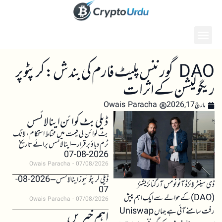
DAO گورننس پلیٹ فارم کی بندش: کرپٹو پر
ریگولیشن کے اثرات
مارچ 17, 2026
Owais Paracha
ڈیلی بٹ کوائن اینالائسس
بٹ کوائن کی قیمت میں محتاط استحکام، لانگ
ٹرم دباؤ برقرار – اینالائسس برائے تاریخ
2026-08-07
Owais Paracha
07/08/2026
ڈیلی کرپٹو نیوز اینالائسس – 2026-08-
ڈی سینٹرلائزڈ آٹونومس آرگنائزیشنز
07
(DAO) کے حوالے سے ایک اہم پیش
Owais Paracha
07/08/2026
رفت سامنے آئی ہے جہاں Uniswap
اہم خبریں