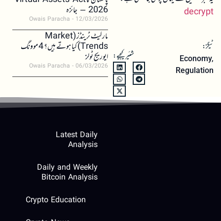
پاکستان کا Virtual Assets Act
2026 – جائزہ
decrypt
Owais Paracha
12/03/2026
مارکیٹ ٹرینڈز (Market
Trends) کیا ہوتے ہیں؟ 4 موونگ
ٹیگز:
شئیر کیجیے:
ایوریج ٹولز
Economy
,
Owais Paracha
06/03/2026
Regulation
Latest Daily
Analysis
Daily and Weekly
Bitcoin Analysis
Crypto Education