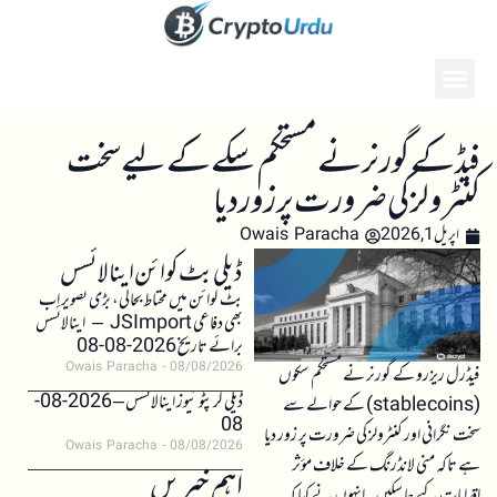
فیڈ کے گورنر نے مستحکم سکے کے لیے سخت
کنٹرولز کی ضرورت پر زور دیا
اپریل 1, 2026
Owais Paracha
ڈیلی بٹ کوائن اینالائسس
بٹ کوائن میں محتاط بحالی، بڑی تصویر اب
بھی دفاعی JSImport – اینالائسس
برائے تاریخ 2026-08-08
Owais Paracha
08/08/2026
فیڈرل ریزرو کے گورنر نے مستحکم سکوں
ڈیلی کرپٹو نیوز اینالائسس – 2026-08-
(stablecoins) کے حوالے سے
08
سخت نگرانی اور کنٹرولز کی ضرورت پر زور دیا
Owais Paracha
08/08/2026
ہے تاکہ منی لانڈرنگ کے خلاف مؤثر
اہم خبریں
اقدامات کیے جا سکیں۔ انہوں نے کہا کہ