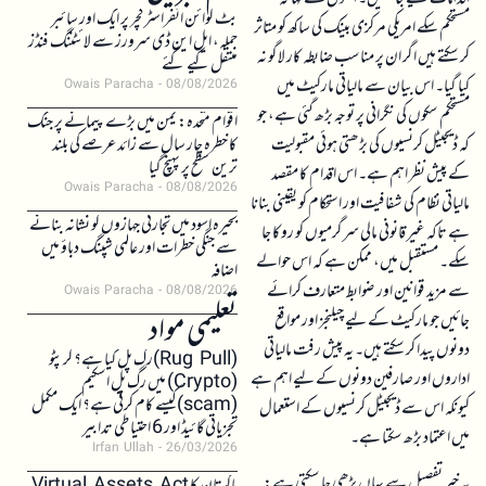
بٹ کوائن انفراسٹرکچر پر ایک اور سائبر
مستحکم سکے امریکی مرکزی بینک کی ساکھ کو متاثر
حملہ، ایل این ڈی سرورز سے لائٹننگ فنڈز
کر سکتے ہیں اگر ان پر مناسب ضابطہ کار لاگو نہ
منتقل کیے گئے
کیا گیا۔ اس بیان سے مالیاتی مارکیٹ میں
Owais Paracha
08/08/2026
مستحکم سکوں کی نگرانی پر توجہ بڑھ گئی ہے، جو
اقوام متحدہ: یمن میں بڑے پیمانے پر جنگ
کہ ڈیجیٹل کرنسیوں کی بڑھتی ہوئی مقبولیت
کا خطرہ چار سال سے زائد عرصے کی بلند
ترین سطح پر پہنچ گیا
کے پیش نظر اہم ہے۔ اس اقدام کا مقصد
Owais Paracha
08/08/2026
مالیاتی نظام کی شفافیت اور استحکام کو یقینی بنانا
بحیرہ اسود میں تجارتی جہازوں کو نشانہ بنانے
ہے تاکہ غیر قانونی مالی سرگرمیوں کو روکا جا
سے جنگی خطرات اور عالمی شپنگ دباؤ میں
سکے۔ مستقبل میں، ممکن ہے کہ اس حوالے
اضافہ
سے مزید قوانین اور ضوابط متعارف کرائے
Owais Paracha
08/08/2026
تعلیمی مواد
جائیں جو مارکیٹ کے لیے چیلنجز اور مواقع
دونوں پیدا کر سکتے ہیں۔ یہ پیش رفت مالیاتی
(Rug Pull)رگ پل کیا ہے؟ کرپٹو
اداروں اور صارفین دونوں کے لیے اہم ہے
(Crypto) میں رگ پل اسکیم
(scam)کیسے کام کرتی ہے؟ ایک مکمل
کیونکہ اس سے ڈیجیٹل کرنسیوں کے استعمال
تجزیاتی گائیڈ اور 6 احتیاطی تدابیر
میں اعتماد بڑھ سکتا ہے۔
Irfan Ullah
26/03/2026
یہ خبر تفصیل سے یہاں پڑھی جا سکتی ہے: