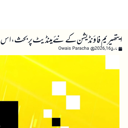
صفحہ اول
کرپٹو اینالائسس
تعلیم
اہم کرپٹو خبری
ایتھیریم فاؤنڈیشن کے نئے مینڈیٹ پر بحث، اس ک
مارچ 16, 2026
Owais Paracha