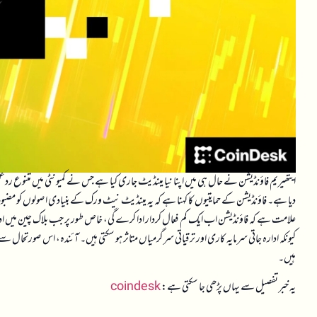
ایتھیریم فاؤنڈیشن نے حال ہی میں اپنا نیا مینڈیٹ جاری کیا ہے جس نے کمیونٹی میں متنوع رد
دیا ہے۔ فاؤنڈیشن کے حمایتیوں کا کہنا ہے کہ یہ مینڈیٹ نیٹ ورک کے بنیادی اصولوں کو مضبوط ک
علامت ہے کہ فاؤنڈیشن اب ایک کم فعال کردار ادا کرے گی، خاص طور پر جب بلاک چین میں ادا
کیونکہ ادارہ جاتی سرمایہ کاری اور ترقیاتی سرگرمیاں متاثر ہو سکتی ہیں۔ آئندہ، اس صورتحال سے 
ہیں۔
یہ خبر تفصیل سے یہاں پڑھی جا سکتی ہے:
coindesk