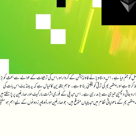
عمل کو جنم دیا ہے۔ اس دستاویز نے فاؤنڈیشن کے کردار اور اس کی ترجیحات کے حوالے سے بحث کو بڑھ
رتا ہے اور ایتھیریم کی ترقی کو یقینی بناتا ہے۔ تاہم ناقدین کا خیال ہے کہ یہ مینڈیٹ اس بات کی
رہ جاتی دلچسپی تیزی سے بڑھ رہی ہے۔ اس تبدیلی کے فوری اثرات مارکیٹ اور صارفین پر پڑ سکتے ہی
ایتھیریم کے ماحولیاتی نظام میں تبدیلیاں متوقع ہیں، جو صارفین اور ڈویلپرز دونوں کے لیے اہم ہو سکت