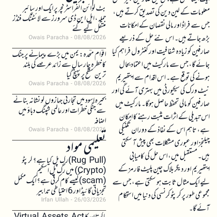
بٹ کوائن انفراسٹرکچر پر ایک اور سائبر
معلومات کے لین دین کی تصدیق کرتے ہیں،
حملہ، ایل این ڈی سرورز سے لائٹننگ فنڈز
جس سے فراڈ اور مالی نقصان کے امکانات
منتقل کیے گئے
بڑھ جاتے ہیں۔ اس نئے حل کے ذریعے
Owais Paracha
08/08/2026
صارفین کو زیادہ شفافیت اور کنٹرول فراہم کیا
اقوام متحدہ: یمن میں بڑے پیمانے پر جنگ
جائے گا، جس سے مارکیٹ میں اعتماد بحال
کا خطرہ چار سال سے زائد عرصے کی بلند
ترین سطح پر پہنچ گیا
ہونے کی توقع ہے۔ اس اقدام سے ایتھیریم
Owais Paracha
08/08/2026
نیٹ ورک کی سیکیورٹی میں بہتری آئے گی اور
بحیرہ اسود میں تجارتی جہازوں کو نشانہ بنانے
صارفین کو مالی تحفظ حاصل ہوگا۔ مارکیٹ میں
سے جنگی خطرات اور عالمی شپنگ دباؤ میں
اس تبدیلی کے اثرات مثبت رہنے کا امکان
اضافہ
ہے، تاہم اس کے نفاذ کے دوران تکنیکی
Owais Paracha
08/08/2026
تعلیمی مواد
چیلنجز اور عبوری مشکلات بھی پیش آ سکتی
ہیں۔ مستقبل میں، اس حل کی کامیابی
(Rug Pull)رگ پل کیا ہے؟ کرپٹو
ایتھیریم اور دیگر بلاک چین پلیٹ فارمز کے
(Crypto) میں رگ پل اسکیم
(scam)کیسے کام کرتی ہے؟ ایک مکمل
لیے ایک مثال ثابت ہو سکتی ہے، جس سے
تجزیاتی گائیڈ اور 6 احتیاطی تدابیر
مجموعی طور پر کرپٹو کرنسی کی دنیا میں استحکام
Irfan Ullah
26/03/2026
آئے گا۔