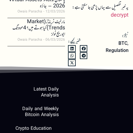
پاکستان کا Virtual Assets Act
2026 – جائزہ
یہ خبر تفصیل سے یہاں پڑھی جا سکتی ہے:
Owais Paracha
12/03/2026
decrypt
مارکیٹ ٹرینڈز (Market
Trends) کیا ہوتے ہیں؟ 4 موونگ
ایوریج ٹولز
ٹیگز:
Owais Paracha
06/03/2026
شئیر کیجیے:
BTC
,
Regulation
Latest Daily
Analysis
Daily and Weekly
Bitcoin Analysis
Crypto Education