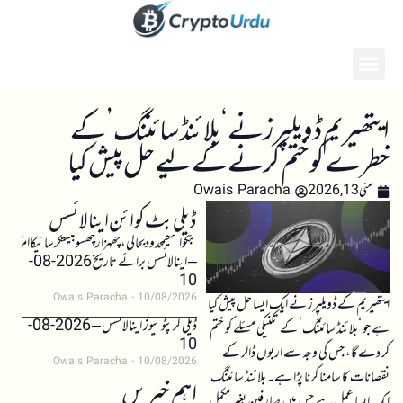
ایتھیریم ڈویلپرز نے ‘بلائنڈ سائننگ’ کے
خطرے کو ختم کرنے کے لیے حل پیش کیا
مئی 13, 2026
Owais Paracha
ڈیلی بٹ کوائن اینالائسس
بٹکوائنکیمحدودبحالی،چھہزارچھسوبیستکرسائیکاامکان
– اینالائسس برائے تاریخ 2026-08-
10
Owais Paracha
10/08/2026
ایتھیریم کے ڈویلپرز نے ایک ایسا حل پیش کیا
ڈیلی کرپٹو نیوز اینالائسس – 2026-08-
ہے جو ‘بلائنڈ سائننگ’ کے تکنیکی مسئلے کو ختم
10
کر دے گا، جس کی وجہ سے اربوں ڈالر کے
Owais Paracha
10/08/2026
نقصانات کا سامنا کرنا پڑا ہے۔ بلائنڈ سائننگ
اہم خبریں
ایک ایسا عمل ہے جس میں صارفین بغیر مکمل