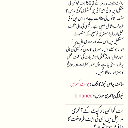
رائٹ پلیٹ فارمز نے 500 بٹ کوائن کی
منتقلی این وائی ڈی آئی جی کسٹوڈی کو کی، جس کا
مقصد اثاثوں کی حفاظت ہے اور اس میں کوئی
فروخت شامل نہیں ہے۔ کمپنی کی مالی حکمت
عملی اور ڈیٹا سینٹر کی توسیع کے منصوبے
مستقبل میں اس کے کاروباری ماڈل پر اثر
انداز ہو سکتے ہیں۔ سرمایہ کاروں کو کمپنی کی مالی
صورتحال اور ڈیجیٹل اثاثہ جات کی حکمت عملی
پر توجہ دینی چاہیے تاکہ ممکنہ خطرات اور مواقع
کا بہتر اندازہ لگا سکیں۔
سائٹ پر اس نیوز کا لنک:
پوسٹ کھولیں
نیوز کی پرائمری سورس:
binance
بٹ کوائن مارکیٹ کے آخری
مراحل میں ای ٹی ایف فروخت کا
دباؤ کم ہونا شروع