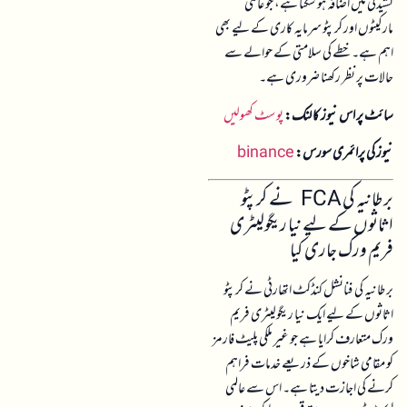
کشیدگی میں اضافہ ہو سکتا ہے، جو عالمی
مارکیٹوں اور کرپٹو سرمایہ کاری کے لیے بھی
اہم ہے۔ خطے کی سلامتی کے حوالے سے
حالات پر نظر رکھنا ضروری ہے۔
سائٹ پر اس نیوز کا لنک:
پوسٹ کھولیں
نیوز کی پرائمری سورس:
binance
برطانیہ کی FCA نے کرپٹو
اثاثوں کے لیے نیا ریگولیٹری
فریم ورک جاری کیا
برطانیہ کی فنانشل کنڈکٹ اتھارٹی نے کرپٹو
اثاثوں کے لیے ایک نیا ریگولیٹری فریم
ورک متعارف کرایا ہے جو غیر ملکی پلیٹ فارمز
کو مقامی شاخوں کے ذریعے خدمات فراہم
کرنے کی اجازت دیتا ہے۔ اس سے عالمی