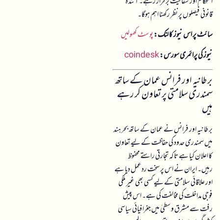
استحکام اور شفافیت برقرار رہے۔ آئندہ
قانونی فیصلوں پر نظر رکھنا اہم ہوگا۔
سائٹ پر اس نیوز کا لنک:
پوسٹ کھولیں
نیوز کی پرائمری سورس:
coindesk
برطانیہ اور فرانس عمان کے ساتھ
سمندری سلامتی پر تعاون کر رہے
ہیں
برطانیہ اور فرانس نے عمان کے ساتھ بحر ہند
میں سمندری حدود کی حفاظت کے لیے تعاون
کا اعلان کیا ہے تاکہ تجارتی راستے محفوظ
رہیں۔ ایران نے اس پر سخت ردعمل دیا ہے
اور علاقائی سلامتی کے لیے کسی بھی غیر ملکی
فوجی مداخلت کی مخالفت کی ہے۔ اس پیش
رفت سے مشرق وسطیٰ میں جغرافیائی سیاسی