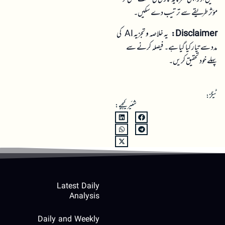
مؤثر طریقے سے ترتیب دے سکیں۔
Disclaimer:
یہ خلاصہ و تجزیہ AI کی
مدد سے تیار کیا گیا ہے۔ فیصلہ کرنے سے
پہلے خود تحقیق کریں۔
ٹیگز:
شئیر کیجیے:
Latest Daily
Analysis
Daily and Weekly