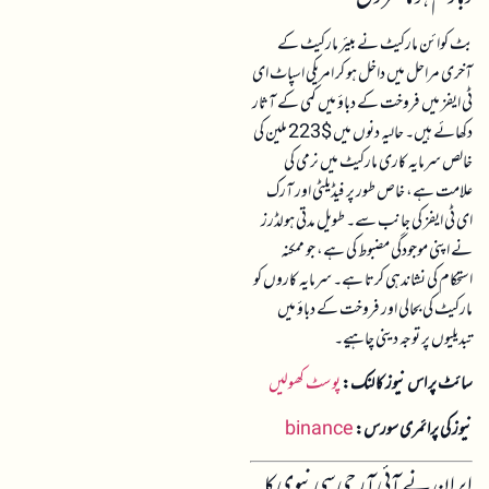
بٹ کوائن مارکیٹ نے بیئر مارکیٹ کے
آخری مراحل میں داخل ہو کر امریکی اسپاٹ ای
ٹی ایفز میں فروخت کے دباؤ میں کمی کے آثار
دکھائے ہیں۔ حالیہ دنوں میں $223 ملین کی
خالص سرمایہ کاری مارکیٹ میں نرمی کی
علامت ہے، خاص طور پر فیڈیلٹی اور آرک
ای ٹی ایفز کی جانب سے۔ طویل مدتی ہولڈرز
نے اپنی موجودگی مضبوط کی ہے، جو ممکنہ
استحکام کی نشاندہی کرتا ہے۔ سرمایہ کاروں کو
مارکیٹ کی بحالی اور فروخت کے دباؤ میں
تبدیلیوں پر توجہ دینی چاہیے۔
سائٹ پر اس نیوز کا لنک:
پوسٹ کھولیں
نیوز کی پرائمری سورس:
binance
ایران نے آئی آر جی سی نیوی کا