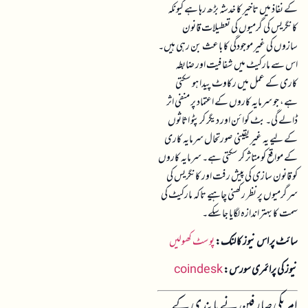
کے نفاذ میں تاخیر کا خدشہ بڑھ رہا ہے کیونکہ
کانگریس کی گرمیوں کی تعطیلات قانون
سازوں کی غیر موجودگی کا باعث بن رہی ہیں۔
اس سے مارکیٹ میں شفافیت اور ضابطہ
کاری کے عمل میں رکاوٹ پیدا ہو سکتی
ہے، جو سرمایہ کاروں کے اعتماد پر منفی اثر
ڈالے گی۔ بٹ کوائن اور دیگر کرپٹو اثاثوں
کے لیے یہ غیر یقینی صورتحال سرمایہ کاری
کے مواقع کو متاثر کر سکتی ہے۔ سرمایہ کاروں
کو قانون سازی کی پیش رفت اور کانگریس کی
سرگرمیوں پر نظر رکھنی چاہیے تاکہ مارکیٹ کی
سمت کا بہتر اندازہ لگایا جا سکے۔
سائٹ پر اس نیوز کا لنک:
پوسٹ کھولیں
نیوز کی پرائمری سورس:
coindesk
امریکی صارفین نے پابندی کے