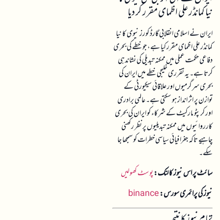
نیا کمانڈر علی اظمای مقرر کر دیا
ایران نے اسلامی انقلابی گارڈ کورز نیوی کا نیا
کمانڈر علی اظمای مقرر کیا ہے، جو خطے کی بحری
دفاعی حکمت عملی میں ممکنہ تبدیلی کی نشاندہی
کرتا ہے۔ یہ تقرری خلیجی خطے میں ایران کی
بحری سرگرمیوں اور علاقائی سیکیورٹی کے
توازن پر اثر انداز ہو سکتی ہے۔ عالمی برادری
اور کرپٹو مارکیٹ کے شرکاء کو ایران کی بحری
کارروائیوں میں ممکنہ تبدیلیوں پر نظر رکھنی
چاہیے تاکہ جغرافیائی سیاسی خطرات کو سمجھا جا
سکے۔
سائٹ پر اس نیوز کا لنک:
پوسٹ کھولیں
نیوز کی پرائمری سورس:
binance
تمام نیوز کا نتیجہ