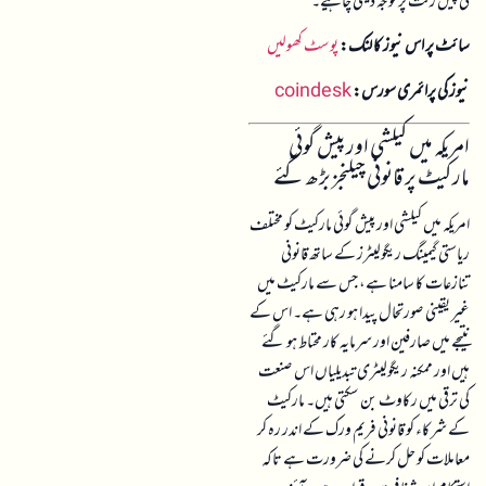
کی پیش رفت پر توجہ دینی چاہیے۔
سائٹ پر اس نیوز کا لنک:
پوسٹ کھولیں
نیوز کی پرائمری سورس:
coindesk
امریکہ میں کیلشی اور پیش گوئی
مارکیٹ پر قانونی چیلنجز بڑھ گئے
امریکہ میں کیلشی اور پیش گوئی مارکیٹ کو مختلف
ریاستی گیمینگ ریگولیٹرز کے ساتھ قانونی
تنازعات کا سامنا ہے، جس سے مارکیٹ میں
غیر یقینی صورتحال پیدا ہو رہی ہے۔ اس کے
نتیجے میں صارفین اور سرمایہ کار محتاط ہو گئے
ہیں اور ممکنہ ریگولیٹری تبدیلیاں اس صنعت
کی ترقی میں رکاوٹ بن سکتی ہیں۔ مارکیٹ
کے شرکاء کو قانونی فریم ورک کے اندر رہ کر
معاملات کو حل کرنے کی ضرورت ہے تاکہ