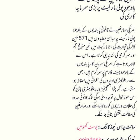
باوجود پولی مارکیٹ پر بڑی سرمایہ
کاری کی
امریکی صارفین نے قانونی پابندیوں کے باوجود
پولی مارکیٹ پر سیاسی معاہدوں میں 571 ملین
ڈالر کی تجارت کی، جو مارکیٹ میں غیر متوقع حجم
اور سرگرمی کی نشاندہی کرتا ہے۔ اس سے
ظاہر ہوتا ہے کہ امریکی سرمایہ کار پابندیوں
کے باوجود پلیٹ فارم پر سرگرم ہیں، جس
سے ریگولیٹری اداروں کی نگرانی میں اضافہ ہو
سکتا ہے۔ کرپٹو ایکسچینجز اور ریگولیٹری باڈیز کو
اس صورتحال پر توجہ دینی ہوگی تاکہ قانونی حدود
کی خلاف ورزیوں کو روکا جا سکے اور صارفین
کی حفاظت یقینی بنائی جا سکے۔
سائٹ پر اس نیوز کا لنک:
پوسٹ کھولیں