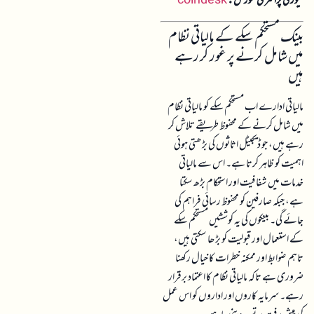
نیوز کی پرائمری سورس:
coindesk
بینک مستحکم سکے کے مالیاتی نظام
میں شامل کرنے پر غور کر رہے
ہیں
مالیاتی ادارے اب مستحکم سکے کو مالیاتی نظام
میں شامل کرنے کے محفوظ طریقے تلاش کر
رہے ہیں، جو ڈیجیٹل اثاثوں کی بڑھتی ہوئی
اہمیت کو ظاہر کرتا ہے۔ اس سے مالیاتی
خدمات میں شفافیت اور استحکام بڑھ سکتا
ہے، جبکہ صارفین کو محفوظ رسائی فراہم کی
جائے گی۔ بینکوں کی یہ کوششیں مستحکم سکے
کے استعمال اور قبولیت کو بڑھا سکتی ہیں،
تاہم ضوابط اور ممکنہ خطرات کا خیال رکھنا
ضروری ہے تاکہ مالیاتی نظام کا اعتماد برقرار
رہے۔ سرمایہ کاروں اور اداروں کو اس عمل