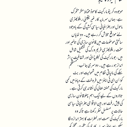
موجودہ کرپٹو مارکیٹ کا موڈ محتاط مگر متحرک
ہے، جہاں سرمایہ کار غیر یقینی ریگولیٹری
ماحول اور جغرافیائی سیاسی کشیدگی کے باوجود
نئے مواقع تلاش کر رہے ہیں۔ دو نمایاں
ساختی موضوعات میں قانون سازی کی تاخیر اور
سخت ریگولیٹری فریم ورک کی تشکیل شامل
ہیں، جو مارکیٹ کی لیکویڈیٹی اور شفافیت پر اثر
انداز ہو رہے ہیں۔ دوسری جانب، مستحکم
سکے کی مالیاتی نظام میں شمولیت اور بٹ
کوائن ای ٹی ایفز میں فروخت کے دباؤ میں کمی
مارکیٹ کی ممکنہ بحالی کی نشاندہی کرتی ہے۔
تاجروں کے لیے ایک اہم پہلو قانون سازی
کی پیش رفت اور بین الاقوامی جغرافیائی سیاسی
حالات پر مسلسل نظر رکھنا ہے تاکہ وہ
مارکیٹ کی سمت اور خطرات کا بہتر اندازہ لگا
سکیں اور اپنی سرمایہ کاری کی حکمت عملی کو