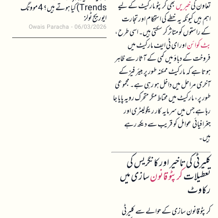
تعاون کی
خبریں
بھی کرپٹو مارکیٹ کے لیے
Trends) کیا ہوتے ہیں؟ 4 موونگ
ایوریج ٹولز
اہم ہیں کیونکہ یہ خطے کی استحکام اور تجارت
Owais Paracha
06/03/2026
کے راستوں کو متاثر کر سکتی ہیں۔ اسی طرح،
بٹ کوائن
اور ای ٹی ایف مارکیٹ میں
فروخت کے دباؤ میں کمی کے آثار سے ظاہر
ہوتا ہے کہ مارکیٹ ممکنہ طور پر بیئر فیز کے
آخری مراحل میں داخل ہو رہی ہے۔ مجموعی
طور پر، مارکیٹ میں محتاط مگر متحرک رویہ پایا جا
رہا ہے جس میں سرمایہ کار ریگولیٹری اور
جغرافیائی عوامل کو قریب سے دیکھ رہے
ہیں۔
کلیرٹی کی تاخیر اور کانگریس کی
تعطیلات
کرپٹو قانون
سازی میں
رکاوٹ
کرپٹو قانون سازی کے حوالے سے کلیرٹی