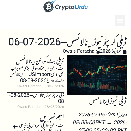
ڈیلی کرپٹو نیوز اینالائسس – 2026-07-06
جولائی 6, 2026
Owais Paracha
ڈیلی بٹ کوائن اینالائسس
بٹ کوائن میں محتاط بحالی، بڑی تصویر اب
بھی دفاعی JSImport – اینالائسس
برائے تاریخ 2026-08-08
Owais Paracha
08/08/2026
ڈیلی کرپٹو نیوز اینالائسس – 2026-08-
ڈیلی نیوز اینالائسس
08
Owais Paracha
08/08/2026
اہم خبریں
ونڈو (PKT): 2026-07-05
05:00:00 PKT → 2026-
بٹ کوائن ادائیگی سروس بی ٹی سی پے