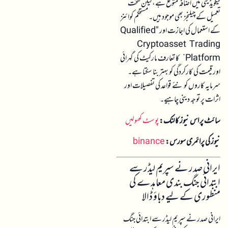
لیکویڈیٹی میں اضافہ متوقع ہے، لیکن سخت
تعمیل کے چیلنجز بھی موجود ہیں۔ مستحکم کوائنز
کے استعمال کی اجازت اور "Qualified
Cryptoasset Trading
Platform” کا تعارف مارکیٹ کی گہرائی
اور قیمت کی کارکردگی کو بہتر بنا سکتا ہے۔
سرمایہ کاروں کو نئے قواعد کی تفصیلات اور
اثرات پر توجہ دینی چاہیے۔
سائٹ پر اس نیوز کا لنک:
پوسٹ کھولیں
نیوز کی پرائمری سورس:
binance
ایرانی صدر نے سپریم لیڈر سے
ابتدائی جنگ بندی معاہدے کی
منظوری کے لیے دباؤ ڈالا
ایرانی صدر نے سپریم لیڈر سے ابتدائی جنگ