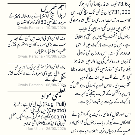
پر 73.6 فیصد اضافہ ریکارڈ کیا گیا، جو کہ
اہم خبریں
731,000 یوان فی ٹن تک پہنچ گئی۔ اس
کرپٹو ایکسچینج کوائنز بائے پر دو بلاک چینز کے
کا سبب درآمدات اور ری سائیکل شدہ مواد کی
مربوط حملے میں 80 لاکھ ڈالر کا نقصان
فراہمی میں نمایاں کمی اور چین کی نایاب
Owais Paracha
10/08/2026
زمینوں کی مینجمنٹ پالیسیوں پر سختی کا اطلاق
بٹ کوائن ای ٹی ایف میں مئی کے بعد
سب سے بڑی سرمایہ کاری، ایتھریم فنڈز کی
ہے، جس کی وجہ سے مارکیٹ میں فراہمی
طلب نسبتاً زیادہ نمایاں
محدود ہو گئی ہے۔ اس دوران نئی توانائی
Owais Paracha
10/08/2026
گاڑیوں اور روبوٹس کی پیداوار میں اضافہ ہوا
بٹ کوائن انفراسٹرکچر پر ایک اور سائبر
جبکہ برآمدی آرڈرز میں بھی نمایاں اضافہ دیکھا
حملہ، ایل این ڈی سرورز سے لائٹننگ فنڈز
گیا، جس نے طلب میں اضافے کو مزید
منتقل کیے گئے
تقویت دی۔ خاص طور پر ٹیسلا کی روبوٹکس کی
Owais Paracha
08/08/2026
تعلیمی مواد
ماس پروڈکشن کے قریب پہنچنے کی خبر سے
مارکیٹ کے جذبات پر مثبت اثر پڑا ہے۔
(Rug Pull)رگ پل کیا ہے؟ کرپٹو
(Crypto) میں رگ پل اسکیم
اس صورتحال کا عالمی مارکیٹ پر گہرا اثر پڑنے
(scam)کیسے کام کرتی ہے؟ ایک مکمل
کا امکان ہے کیونکہ نایاب زمینوں کی فراہمی اور
تجزیاتی گائیڈ اور 6 احتیاطی تدابیر
Irfan Ullah
26/03/2026
طلب کے درمیان فرق بڑھتا جا رہا ہے، جس