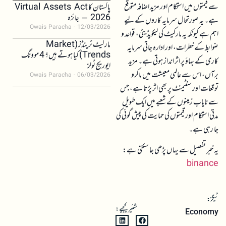
سے قیمتوں میں استحکام اور مزید اضافہ متوقع
پاکستان کا Virtual Assets Act
2026 – جائزہ
ہے۔ یہ صورتحال سرمایہ کاروں کے لیے
Owais Paracha
12/03/2026
اہم ہے کیونکہ یہ مارکیٹ کی لیکویڈیٹی، قواعد و
مارکیٹ ٹرینڈز (Market
ضوابط کے خطرات، اور ادارہ جاتی سرمایہ
Trends) کیا ہوتے ہیں؟ 4 موونگ
کاری کے بہاؤ پر اثر انداز ہوتی ہے۔ مزید
ایوریج ٹولز
برآں، اس سے عالمی معیشت میں ماکرو
Owais Paracha
06/03/2026
توقعات اور سنٹیمنٹ پر بھی اثر پڑتا ہے، جس
سے نایاب زمینوں کے شعبے میں ایک طویل
مدتی استحکام اور قیمتوں کی حمایت کی پیش گوئی کی
جا رہی ہے۔
یہ خبر تفصیل سے یہاں پڑھی جا سکتی ہے:
binance
ٹیگز:
شئیر کیجیے:
Economy