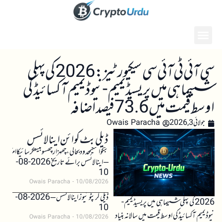
سی آئی ٹی آئی سی سیکیورٹیز: 2026 کی پہلی
ششماہی میں پریسیڈیمیم-نیوڈیمیم آکسائیڈ کی
اوسط قیمت میں 73.6 فیصد اضافہ
جولائی 3, 2026
Owais Paracha
ڈیلی بٹ کوائن اینالائسس
بٹکوائنکیمحدودبحالی،چھہزارچھسوبیستکرسائیکاامکان
– اینالائسس برائے تاریخ 2026-08-
10
Owais Paracha
10/08/2026
ڈیلی کرپٹو نیوز اینالائسس – 2026-08-
2026 کی پہلی ششماہی میں پریسیڈیمیم-
10
نیوڈیمیم آکسائیڈ کی اوسط قیمت میں سالانہ بنیاد
Owais Paracha
10/08/2026