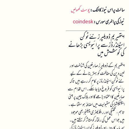
سائٹ پر اس نیوز کا لنک:
پوسٹ کھولیں
نیوز کی پرائمری سورس:
coindesk
ایتھیریم ڈویلپرز نئے ٹوکن
اسٹینڈرڈز سے پرائیویسی بڑھانے
کی کوشش میں
ایتھیریم کے ڈویلپرز صارفین کی شناخت اور
لین دین کی حفاظت کو بہتر بنانے کے لیے
نئے ٹوکن اسٹینڈرڈز پر کام کر رہے ہیں تاکہ
پرائیویسی کو فروغ دیا جا سکے۔ اس اقدام سے
صارفین کا اعتماد بڑھے گا اور بلاک چین پر مبنی
ایپلیکیشنز کی مقبولیت میں اضافہ ہو سکتا ہے۔
تاہم، تکنیکی اور ریگولیٹری چیلنجز بھی موجود
ہیں جو اس عمل کی رفتار کو متاثر کر سکتے ہیں۔
سرمایہ کاروں اور ڈویلپرز کو ان اسٹینڈرڈز کی