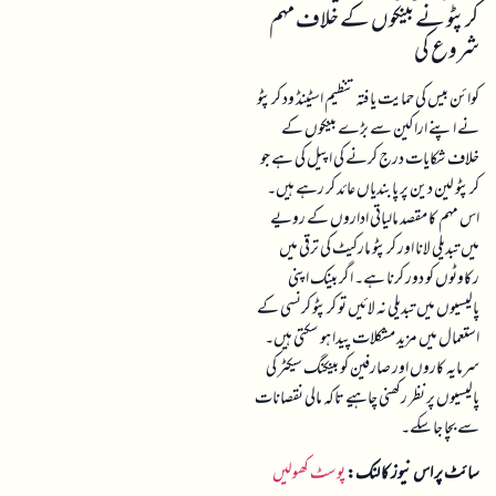
کرپٹو نے بینکوں کے خلاف مہم
شروع کی
کوائن بیس کی حمایت یافتہ تنظیم اسٹینڈ ود کرپٹو
نے اپنے اراکین سے بڑے بینکوں کے
خلاف شکایات درج کرنے کی اپیل کی ہے جو
کرپٹو لین دین پر پابندیاں عائد کر رہے ہیں۔
اس مہم کا مقصد مالیاتی اداروں کے رویے
میں تبدیلی لانا اور کرپٹو مارکیٹ کی ترقی میں
رکاوٹوں کو دور کرنا ہے۔ اگر بینک اپنی
پالیسیوں میں تبدیلی نہ لائیں تو کرپٹو کرنسی کے
استعمال میں مزید مشکلات پیدا ہو سکتی ہیں۔
سرمایہ کاروں اور صارفین کو بینکنگ سیکٹر کی
پالیسیوں پر نظر رکھنی چاہیے تاکہ مالی نقصانات
سے بچا جا سکے۔
سائٹ پر اس نیوز کا لنک:
پوسٹ کھولیں