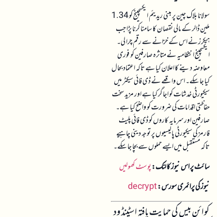
سولانا بلاک چین پر مبنی ریدیئم ایکسچینج کو 1.34
ملین ڈالر کے مالی نقصان کا سامنا کرنا پڑا جب
ہیکرز نے اس کے خزانے سے رقم چرا لی۔
ایکسچینج انتظامیہ نے متاثرہ صارفین کو فوری
معاوضہ دینے کا اعلان کیا ہے تاکہ اعتماد بحال
کیا جا سکے۔ اس واقعے نے ڈی فائی سیکٹر میں
سیکیورٹی خدشات کو اجاگر کیا ہے اور مزید سخت
حفاظتی اقدامات کی ضرورت کو واضح کیا ہے۔
صارفین اور سرمایہ کاروں کو ڈی فائی پلیٹ
فارمز کی سیکیورٹی پالیسیوں پر توجہ دینی چاہیے
تاکہ مستقبل میں ایسے حملوں سے بچا جا سکے۔
سائٹ پر اس نیوز کا لنک:
پوسٹ کھولیں
نیوز کی پرائمری سورس:
decrypt
کوائن بیس کی حمایت یافتہ اسٹینڈ ود