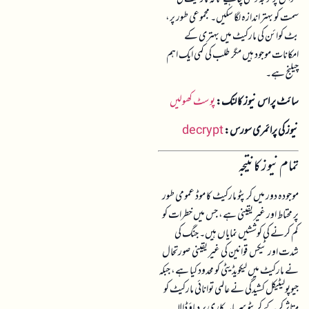
سمت کو بہتر اندازہ لگا سکیں۔ مجموعی طور پر،
بٹ کوائن کی مارکیٹ میں بہتری کے
امکانات موجود ہیں مگر طلب کی کمی ایک اہم
چیلنج ہے۔
سائٹ پر اس نیوز کا لنک:
پوسٹ کھولیں
نیوز کی پرائمری سورس:
decrypt
تمام نیوز کا نتیجہ
موجودہ دور میں کرپٹو مارکیٹ کا موڈ عمومی طور
پر محتاط اور غیر یقینی ہے، جس میں خطرات کو
کم کرنے کی کوششیں نمایاں ہیں۔ جنگ کی
شدت اور ٹیکس قوانین کی غیر یقینی صورتحال
نے مارکیٹ میں لیکویڈیٹی کو محدود کیا ہے، جبکہ
جیوپولیٹیکل کشیدگی نے عالمی توانائی مارکیٹ کو
متاثر کر کے کرپٹو سرمایہ کاری پر دباؤ ڈالا