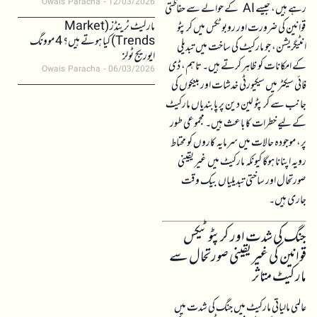
Owais Paracha
12/03/2026
رہے ہیں، جیسے AI کے حوالے سے حفاظتی
مارکیٹ ٹرینڈز (Market
قوانین کی ضرورت اور روبوٹکس میں کرپٹو
Trends) کیا ہوتے ہیں؟ 4 موونگ
انٹیگریشن، جو مارکیٹ کی ساخت میں تبدیلی
ایوریج ٹولز
کے امکانات کو ظاہر کرتے ہیں۔ تاہم، ڈی
Owais Paracha
06/03/2026
فائی سیکٹر میں سیکیورٹی خدشات اور بینکوں کی
جانب سے کرپٹو لین دین پر پابندیاں مارکیٹ
کے لیے خطرات کا باعث ہیں۔ مجموعی طور
پر، موجودہ حالات میں سرمایہ کاروں کو محتاط
رویہ اپنانا ہوگا کیونکہ مارکیٹ میں غیر یقینی
صورتحال اور ساختی تبدیلیاں بیک وقت
جاری ہیں۔
جنگ کی شدت اور کرپٹو ٹیکس
قوانین کی غیر یقینی صورتحال سے
مارکیٹ متاثر
عالمی مالیاتی مارکیٹ میں جنگ کی شدت میں