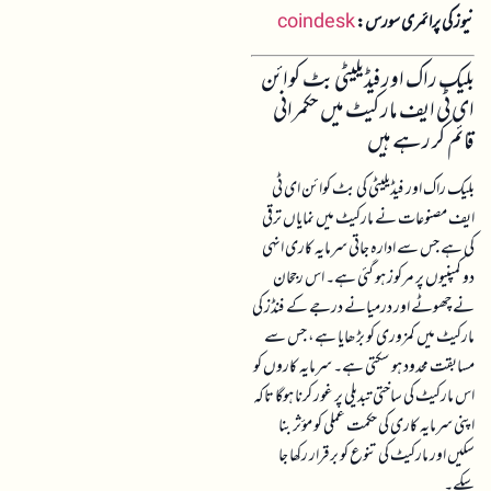
نیوز کی پرائمری سورس:
coindesk
بلیک راک اور فیڈیلیٹی بٹ کوائن
ای ٹی ایف مارکیٹ میں حکمرانی
قائم کر رہے ہیں
بلیک راک اور فیڈیلیٹی کی بٹ کوائن ای ٹی
ایف مصنوعات نے مارکیٹ میں نمایاں ترقی
کی ہے جس سے ادارہ جاتی سرمایہ کاری انہی
دو کمپنیوں پر مرکوز ہو گئی ہے۔ اس رجحان
نے چھوٹے اور درمیانے درجے کے فنڈز کی
مارکیٹ میں کمزوری کو بڑھایا ہے، جس سے
مسابقت محدود ہو سکتی ہے۔ سرمایہ کاروں کو
اس مارکیٹ کی ساختی تبدیلی پر غور کرنا ہوگا تاکہ
اپنی سرمایہ کاری کی حکمت عملی کو مؤثر بنا
سکیں اور مارکیٹ کی تنوع کو برقرار رکھا جا
سکے۔