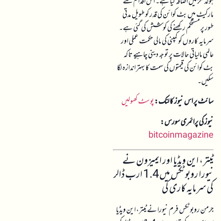
ہولڈنگز میں اضافہ کیا ہے۔ اس اقدام سے
مارکیٹ میں بٹ کوائن کی قدر کو طویل مدتی
طور پر مستحکم رکھنے کی کوشش کی گئی ہے۔
سرمایہ کاروں کو کمپنی کی مالی حکمت عملی اور
عالمی مالیاتی حالات پر توجہ دینی چاہیے تاکہ
بٹ کوائن کی قیمتوں کی سمت کا بہتر اندازہ لگا
سکیں۔
سائٹ پر اس نیوز کا لنک:
پوسٹ کھولیں
نیوز کی پرائمری سورس:
bitcoinmagazine
ٹیتر، این ویڈیا اور ایمیزون نے
نیورا روبوٹکس میں 1.4 ارب ڈالر
کی سرمایہ کاری کی
جرمن روبوٹکس فرم نیورا نے ٹیتر، این ویڈیا