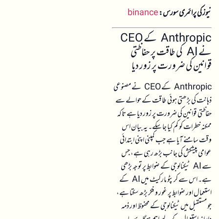
نیوز کی پرائمری سورس:
binance
Anthropic کے CEO
نے AI کی طاقت پر حفاظتی
قوانین کی ضرورت پر زور دیا
Anthropic کے CEO نے مصنوعی
ذہانت کی بڑھتی ہوئی طاقت کے حوالے سے
حفاظتی قوانین کی ضرورت پر زور دیا ہے تاکہ
ممکنہ خطرات کو کم کیا جا سکے۔ یہ بیان اس
وقت سامنے آیا ہے جب کمپنی اپنی ابتدائی
عوامی پیشکش کی جانب بڑھ رہی ہے، جس
سے AI ٹیکنالوجی کے ضوابط پر توجہ بڑھی
ہے۔ اس سے کرپٹو مارکیٹ میں AI کے
استعمال اور ضوابط پر غور و فکر بڑھ سکتا ہے،
جو مستقبل میں ٹیکنالوجی کے محفوظ اور ذمہ