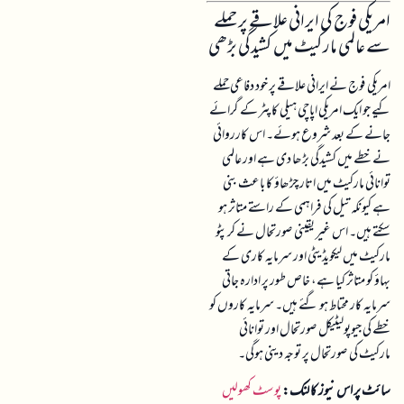
امریکی فوج کی ایرانی علاقے پر حملے
سے عالمی مارکیٹ میں کشیدگی بڑھی
امریکی فوج نے ایرانی علاقے پر خود دفاعی حملے
کیے جو ایک امریکی اپاچی ہیلی کاپٹر کے گرائے
جانے کے بعد شروع ہوئے۔ اس کارروائی
نے خطے میں کشیدگی بڑھا دی ہے اور عالمی
توانائی مارکیٹ میں اتار چڑھاؤ کا باعث بنی
ہے کیونکہ تیل کی فراہمی کے راستے متاثر ہو
سکتے ہیں۔ اس غیر یقینی صورتحال نے کرپٹو
مارکیٹ میں لیکویڈیٹی اور سرمایہ کاری کے
بہاؤ کو متاثر کیا ہے، خاص طور پر ادارہ جاتی
سرمایہ کار محتاط ہو گئے ہیں۔ سرمایہ کاروں کو
خطے کی جیوپولیٹیکل صورتحال اور توانائی
مارکیٹ کی صورتحال پر توجہ دینی ہوگی۔
سائٹ پر اس نیوز کا لنک:
پوسٹ کھولیں