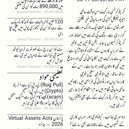
06-11 05:00:00 PKT
کولڈکارڈ حملے کے بعد سات دنوں
میں 890,000 بٹ کوائن کی منتقلی
کرپٹو کرنسی مارکیٹ اس وقت عالمی
Owais Paracha
05/08/2026
جیوپولیٹیکل کشیدگی اور مالیاتی غیر یقینی
120 ملین ڈالر مالیت کے کولڈکارڈ ہیک
صورتحال کے باعث ایک نازک مرحلے سے
نے بٹ کوائن کی میموری پول میں ہلچل مچا
دی
گزر رہی ہے۔ جنگ کی شدت میں اضافہ اور
Owais Paracha
05/08/2026
کرپٹو کرنسیوں پر عائد ٹیکس قوانین میں تاخیر
بٹ کوائن برج نے خود کو بند کر دیا کیونکہ
نے سرمایہ کاروں کے اعتماد کو متاثر کیا ہے،
مصنوعی ذہانت نے خامیاں تیزی سے
جس سے مارکیٹ میں لیکویڈیٹی کی کمی اور منافع
تلاش کر لیں
میں کمی کا رجحان ظاہر ہو رہا ہے۔ اس کے
Owais Paracha
05/08/2026
ساتھ ساتھ، بین الاقوامی سطح پر فوجی
تعلیمی مواد
کارروائیاں اور توانائی کی فراہمی میں رکاوٹیں
(Rug Pull)رگ پل کیا ہے؟ کرپٹو
عالمی مالیاتی نظام میں عدم استحکام کو بڑھا رہی
(Crypto) میں رگ پل اسکیم
(scam)کیسے کام کرتی ہے؟ ایک مکمل
ہیں، جو کرپٹو مارکیٹ کے لیے بھی چیلنجز پیدا
تجزیاتی گائیڈ اور 6 احتیاطی تدابیر
کر رہی ہیں۔
Irfan Ullah
26/03/2026
دوسری جانب، ٹیکنالوجی اور سرمایہ کاری
پاکستان کا Virtual Assets Act
2026 – جائزہ
کے شعبوں میں نئے رجحانات بھی سامنے آ