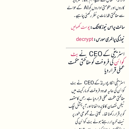
دارانہ استعمال کے لیے اہم ہوگا۔ سرمایہ
کاروں اور حکومتی اداروں کو AI کے حوالے
سے حفاظتی اقدامات پر نظر رکھنی چاہیے۔
سائٹ پر اس نیوز کا لنک:
پوسٹ کھولیں
نیوز کی پرائمری سورس:
decrypt
اسٹریٹجی کے CEO نے
بٹ
کوائن
کی فروخت کو حفاظتی حکمت
عملی قرار دیا
اسٹریٹجی انکارپوریٹڈ کے CEO نے بٹ
کوائن کی حالیہ محدود فروخت کو مارکیٹ میں
حفاظتی حکمت عملی قرار دیا ہے، جس کا مقصد
ٹیکس نقصان کا فائدہ اٹھانا اور آپریشنل لچک
کو برقرار رکھنا تھا۔ کمپنی نے مجموعی طور پر
نیٹ خریدار رہتے ہوئے بٹ کوائن کی