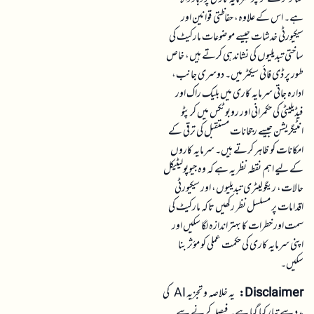
ہے۔ اس کے علاوہ، حفاظتی قوانین اور
سیکیورٹی خدشات جیسے موضوعات مارکیٹ کی
ساختی تبدیلیوں کی نشاندہی کرتے ہیں، خاص
طور پر ڈی فائی سیکٹر میں۔ دوسری جانب،
ادارہ جاتی سرمایہ کاری میں بلیک راک اور
فیڈیلیٹی کی حکمرانی اور روبوٹکس میں کرپٹو
انٹیگریشن جیسے رجحانات مستقبل کی ترقی کے
امکانات کو ظاہر کرتے ہیں۔ سرمایہ کاروں
کے لیے اہم نقطہ نظر یہ ہے کہ وہ جیوپولیٹیکل
حالات، ریگولیٹری تبدیلیوں، اور سیکیورٹی
اقدامات پر مسلسل نظر رکھیں تاکہ مارکیٹ کی
سمت اور خطرات کا بہتر اندازہ لگا سکیں اور
اپنی سرمایہ کاری کی حکمت عملی کو مؤثر بنا
سکیں۔
Disclaimer:
یہ خلاصہ و تجزیہ AI کی
مدد سے تیار کیا گیا ہے۔ فیصلہ کرنے سے