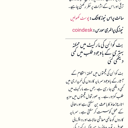
ترقی اور اس کے اثرات پر نظر رکھنی چاہیے۔
سائٹ پر اس نیوز کا لنک:
پوسٹ کھولیں
نیوز کی پرائمری سورس:
coindesk
بٹ کوائن کی مارکیٹ میں ممکنہ
بہتری کے باوجود طلب میں کمی
دیکھی گئی
بٹ کوائن کی قیمتوں میں ممکنہ استحکام کے
آثار کے باوجود سرمایہ کاروں کی خریداری میں
کمی دیکھی جا رہی ہے، جس سے مارکیٹ میں
طلب کمزور ہے۔ یہ صورتحال قیمتوں میں مزید
اتار چڑھاؤ کا باعث بن سکتی ہے اور بحالی
کے عمل کو سست کر سکتی ہے۔ سرمایہ
کاروں کو عالمی معاشی حالات اور دیگر مالی
عوامل پر توجہ دینی چاہیے تاکہ مارکیٹ کی