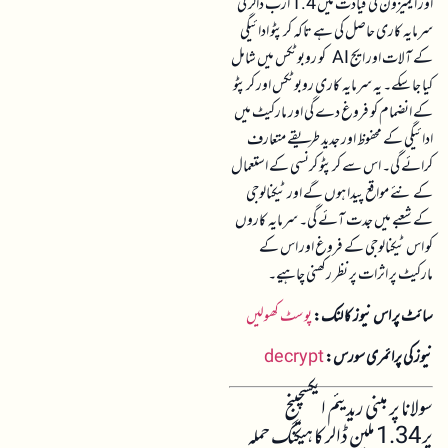
اور ایمیزون کی قیادت میں 1.4 ارب ڈالر کی
سرمایہ کاری حاصل کی ہے تاکہ کرپٹو ادائیگی
کے آلات اور ایج AI کو روبوٹکس میں شامل
کیا جا سکے۔ یہ سرمایہ کاری روبوٹکس اور کرپٹو
کے انضمام کو فروغ دے گی اور مارکیٹ میں
ادائیگی کے محفوظ اور جدید طریقے متعارف
کرائے گی۔ اس سے کرپٹو کرنسی کے استعمال
کے نئے مواقع پیدا ہوں گے اور ٹیکنالوجی
کے شعبے میں جدت آئے گی۔ سرمایہ کاروں
کو اس ٹیکنالوجی کے فروغ اور اس کے
مارکیٹ پر اثرات پر نظر رکھنی چاہیے۔
سائٹ پر اس نیوز کا لنک:
پوسٹ کھولیں
نیوز کی پرائمری سورس:
decrypt
سولانا پر مبنی ریدیئم ایکسچینج
پر 1.34 ملین ڈالر کا ہیکنگ حملہ