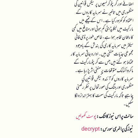
اضافے اور کرپٹو کرنسیوں پر ٹیکس قوانین کی
منظوری میں تاخیر نے سرمایہ کاروں کے
اعتماد کو کمزور کیا ہے۔ اس کے نتیجے میں
مارکیٹ میں لیکویڈیٹی کم ہوئی اور منافع میں کمی
کا رجحان ظاہر ہوا ہے، خاص طور پر ڈی فائی
سیکٹر میں سرمایہ کاری کی بندش کے باوجود
مجموعی جذبات منفی ہیں۔ ادارہ جاتی سرمایہ کار
محتاط ہو گئے ہیں جس سے کرپٹو مارکیٹ کے
ماکرو اکنامک متوقعات پر منفی اثر پڑ رہا ہے۔
سرمایہ کاروں کو آئندہ ٹیکس قوانین کی
منظوری اور جنگ کی صورتحال پر نظر رکھنی
چاہیے تاکہ مارکیٹ کی سمت کا بہتر اندازہ لگا
سکیں۔
سائٹ پر اس نیوز کا لنک:
پوسٹ کھولیں
نیوز کی پرائمری سورس:
decrypt