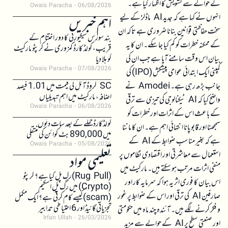
کے حوالے سے تشویش کا اظہار کیا ہے۔
Owais Paracha
06/08/2026
انہوں نے کہا ہے کہ جدید AI ماڈلز کے لیے
اہم خبریں
سخت حفاظتی قوانین بنانا ضروری ہے تاکہ ان
بند سورس سیکیورٹی کا دور اختتام کے
کے ممکنہ خطرات کو کم کیا جا سکے۔ ان کا یہ
قریب، کولڈ کارڈ کمزوری نے کرپٹو مارکیٹ
بیان اس وقت سامنے آیا ہے جب ان کی
کو ہلا دیا
Owais Paracha
07/08/2026
کمپنی ایک ابتدائی عوامی پیشکش (IPO) کی
جانب بڑھ رہی ہے۔ Amodei نے
SC کروڈ آئل کی قیمت میں 1.01 فیصد
اضافہ، مارکیٹ میں اہم تبدیلیاں
واضح کیا کہ AI ٹیکنالوجی کی تیزی سے ترقی
Owais Paracha
06/08/2026
کے باعث اس کے اثرات اور خطرات کو
کولڈکارڈ حملے کے بعد سات دنوں
سمجھنا اور قابو پانا انتہائی اہم ہے۔ ان کا ماننا
میں 890,000 بٹ کوائن کی منتقلی
ہے کہ بغیر مناسب ضوابط کے AI کے
Owais Paracha
05/08/2026
استعمال سے معاشرتی اور اقتصادی نظاموں پر
تعلیمی مواد
منفی اثرات مرتب ہو سکتے ہیں۔ مارکیٹ میں
(Rug Pull)رگ پل کیا ہے؟ کرپٹو
اس بیان کا فوری اثر یہ ہوا کہ سرمایہ کار اور
(Crypto) میں رگ پل اسکیم
صارفین AI کی ترقی اور اس کے ضوابط پر غور
(scam)کیسے کام کرتی ہے؟ ایک مکمل
تجزیاتی گائیڈ اور 6 احتیاطی تدابیر
و فکر کرنے لگے ہیں۔ آئندہ چند ماہ میں حکومتی
Irfan Ullah
26/03/2026
اور صنعتی سطح پر AI کے حوالے سے مزید