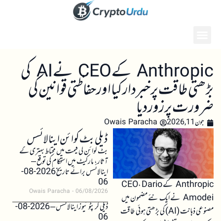
Anthropic کے CEO نے AI کی
بڑھتی طاقت پر خبردار کیا اور حفاظتی قوانین کی
ضرورت پر زور دیا
جون 11, 2026
Owais Paracha
ڈیلی بٹ کوائن اینالائسس
بٹ کوائن کی قیمت میں محتاط بہتری کے
آثار، مارکیٹ میں استحکام کی توقع –
اینالائسس برائے تاریخ 2026-08-
06
Anthropic کے CEO، Dario
Owais Paracha
06/08/2026
Amodei نے ایک نئے مضمون میں
ڈیلی کرپٹو نیوز اینالائسس – 2026-08-
مصنوعی ذہانت (AI) کی بڑھتی ہوئی طاقت
06