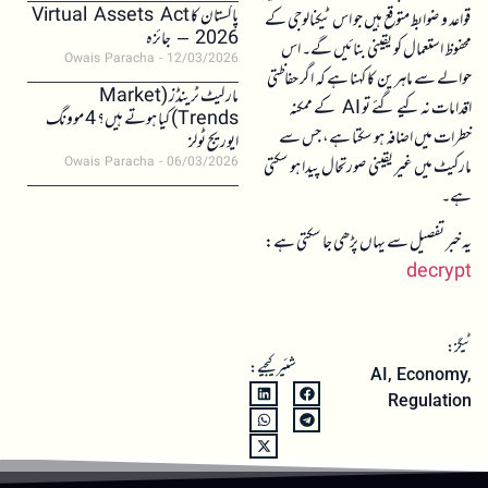
پاکستان کا Virtual Assets Act
قواعد و ضوابط متوقع ہیں جو اس ٹیکنالوجی کے
2026 – جائزہ
محفوظ استعمال کو یقینی بنائیں گے۔ اس
Owais Paracha
12/03/2026
حوالے سے ماہرین کا کہنا ہے کہ اگر حفاظتی
مارکیٹ ٹرینڈز (Market
اقدامات نہ کیے گئے تو AI کے ممکنہ
Trends) کیا ہوتے ہیں؟ 4 موونگ
خطرات میں اضافہ ہو سکتا ہے، جس سے
ایوریج ٹولز
مارکیٹ میں غیر یقینی صورتحال پیدا ہو سکتی
Owais Paracha
06/03/2026
ہے۔
یہ خبر تفصیل سے یہاں پڑھی جا سکتی ہے:
decrypt
ٹیگز:
شئیر کیجیے:
AI
,
Economy
,
Regulation