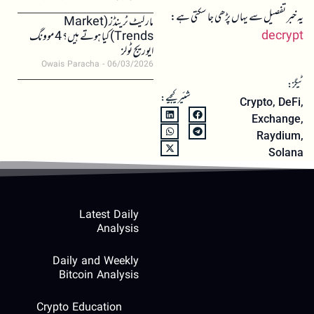
یہ خبر تفصیل سے یہاں پڑھی جا سکتی ہے:
مارکیٹ ٹرینڈز (Market
decrypt
Trends) کیا ہوتے ہیں؟ 4 موونگ
ایوریج ٹولز
Owais Paracha
06/03/2026
ٹیگز:
شئیر کیجیے:
Crypto
,
DeFi
,
Exchange
,
Raydium
,
Solana
Latest Daily
Analysis
Daily and Weekly
Bitcoin Analysis
Crypto Education