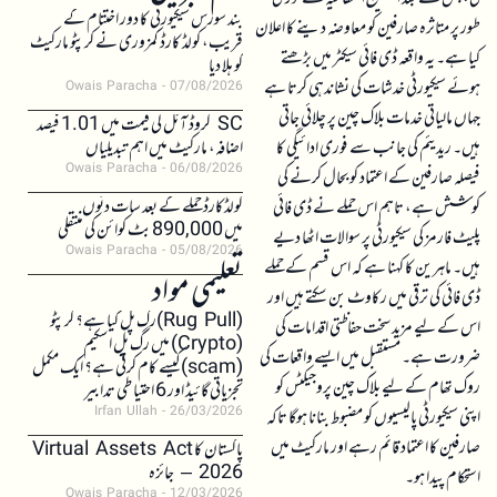
بند سورس سیکیورٹی کا دور اختتام کے
طور پر متاثرہ صارفین کو معاوضہ دینے کا اعلان
قریب، کولڈ کارڈ کمزوری نے کرپٹو مارکیٹ
کیا ہے۔ یہ واقعہ ڈی فائی سیکٹر میں بڑھتے
کو ہلا دیا
ہوئے سیکیورٹی خدشات کی نشاندہی کرتا ہے
Owais Paracha
07/08/2026
جہاں مالیاتی خدمات بلاک چین پر چلائی جاتی
SC کروڈ آئل کی قیمت میں 1.01 فیصد
ہیں۔ ریدیئم کی جانب سے فوری ادائیگی کا
اضافہ، مارکیٹ میں اہم تبدیلیاں
Owais Paracha
06/08/2026
فیصلہ صارفین کے اعتماد کو بحال کرنے کی
کولڈکارڈ حملے کے بعد سات دنوں
کوشش ہے، تاہم اس حملے نے ڈی فائی
میں 890,000 بٹ کوائن کی منتقلی
پلیٹ فارمز کی سیکیورٹی پر سوالات اٹھا دیے
Owais Paracha
05/08/2026
ہیں۔ ماہرین کا کہنا ہے کہ اس قسم کے حملے
تعلیمی مواد
ڈی فائی کی ترقی میں رکاوٹ بن سکتے ہیں اور
(Rug Pull)رگ پل کیا ہے؟ کرپٹو
اس کے لیے مزید سخت حفاظتی اقدامات کی
(Crypto) میں رگ پل اسکیم
ضرورت ہے۔ مستقبل میں ایسے واقعات کی
(scam)کیسے کام کرتی ہے؟ ایک مکمل
روک تھام کے لیے بلاک چین پروجیکٹس کو
تجزیاتی گائیڈ اور 6 احتیاطی تدابیر
Irfan Ullah
26/03/2026
اپنی سیکیورٹی پالیسیوں کو مضبوط بنانا ہوگا تاکہ
صارفین کا اعتماد قائم رہے اور مارکیٹ میں
پاکستان کا Virtual Assets Act
2026 – جائزہ
استحکام پیدا ہو۔
Owais Paracha
12/03/2026