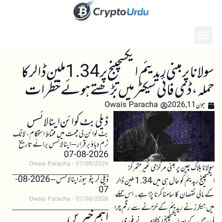
سولانا پر مبنی ریدیئم ایکسچینج پر 1.34 ملین ڈالر کا
حملہ، ڈی فائی سیکٹر میں بڑھتے ہوئے خطرات
جون 11, 2026
Owais Paracha
ڈیلی بٹ کوائن اینالائسس
بٹ کوائن کی قیمت میں محتاط استحکام، لانگ
ٹرم دباؤ برقرار – اینالائسس برائے تاریخ
2026-08-07
Owais Paracha
07/08/2026
سولانا بلاک چین پر مبنی مرکزی غیرمتمرکز
ڈیلی کرپٹو نیوز اینالائسس – 2026-08-
ایکسچینج ریدیئم کو حال ہی میں 1.34 ملین ڈالر
07
کے مالی نقصان کا سامنا کرنا پڑا ہے۔ اس حملے
Owais Paracha
07/08/2026
میں ہیکرز نے ریدیئم کے خزانے سے رقم چرا
اہم خبریں
لی، جس کے بعد ایکسچینج انتظامیہ نے فوری