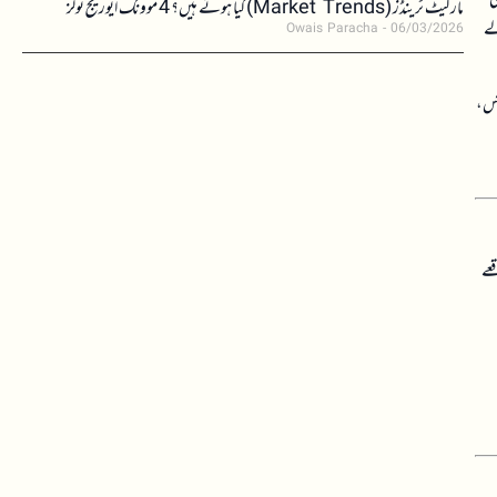
مارکیٹ ٹرینڈز (Market Trends) کیا ہوتے ہیں؟ 4 موونگ ایوریج ٹولز
لے
Owais Paracha
06/03/2026
کس،
قعے