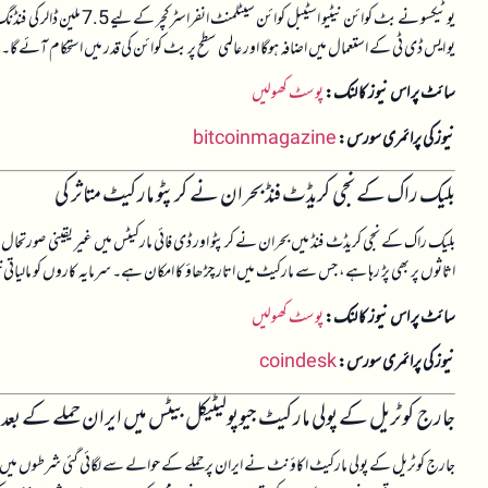
یوٹیکسو نے بٹ کوائن نیٹیو
یو ایس ڈی ٹی کے استعمال میں اضافہ ہوگا اور عالمی سطح پر بٹ کوائن کی قدر میں استحکام آئے گ
سائٹ پر اس نیوز کا لنک:
پوسٹ کھولیں
نیوز کی پرائمری سورس:
bitcoinmagazine
بلیک راک کے نجی کریڈٹ فنڈ بحران نے کرپٹو مارکیٹ متاثر کی
بلیک راک کے نجی کریڈٹ فنڈ میں بحران نے کرپٹو اور ڈی فائی مارکیٹس میں غیر یقینی صورتحال 
اثاثوں پر بھی پڑ رہا ہے، جس سے مارکیٹ میں اتار چڑھاؤ کا امکان ہے۔ سرمایہ کاروں کو مالیا
سائٹ پر اس نیوز کا لنک:
پوسٹ کھولیں
نیوز کی پرائمری سورس:
coindesk
جارج کوٹریل کے پولی مارکیٹ جیوپولیٹیکل بیٹس میں ایران حملے کے بعد