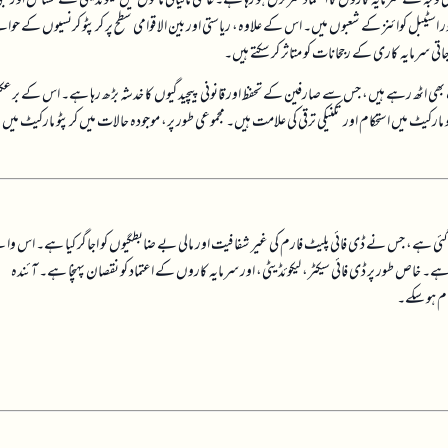
ر اسٹیبل کوائنز کے شعبوں میں۔ اس کے علاوہ، ریاستی اور بین الاقوامی سطح پر کرپٹو کرنسیوں کے حوا
ی سرمایہ کاری کے رجحانات کو متاثر کر سکتے ہیں۔
 بھی اٹھ رہے ہیں، جس سے صارفین کے تحفظ اور قانونی پیچیدگیوں کا خدشہ بڑھ رہا ہے۔ اس کے برع
کیٹ میں استحکام اور تکنیکی ترقی کی علامت ہیں۔ مجموعی طور پر، موجودہ حالات میں کرپٹو مارکیٹ میں
ائع کرنے پر جیل کی سزا دی گئی ہے، جس نے ڈی فائی پلیٹ فارم کی غیر شفافیت اور مالی بے ضابطگیوں کو اجاگر کیا ہے۔ اس وا
ا ہے۔ خاص طور پر ڈی فائی سیکٹر، لیکوئڈیٹی، اور سرمایہ کاروں کے اعتماد کو نقصان پہنچا ہے۔ آئندہ
ام ہو سکے۔