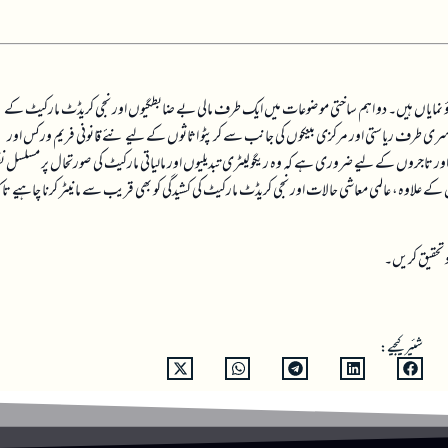
ی دباؤ نمایاں ہیں۔ دو اہم ساختی موضوعات میں ایک طرف مالی بے ضابطگیوں اور نجی کریڈٹ مارکیٹ کے
وسری طرف ریاستی اور مرکزی بینکوں کی جانب سے کرپٹو اثاثوں کے لیے نئے قانونی فریم ورکس اور
ں اور تاجروں کے لیے ضروری ہے کہ وہ ریگولیٹری تبدیلیوں اور مالیاتی مارکیٹ کی صورتحال پر مسلسل ن
لاوہ، عالمی معاشی حالات اور نجی کریڈٹ مارکیٹ کی کشیدگی کو بھی قریب سے مانیٹر کرنا چاہیے تاک
شئیر کیجیے: