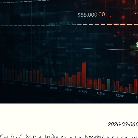
 وجہ سے سرمایہ کاروں کا اعتماد متزلزل ہو رہا ہے۔ عالمی مالیاتی ماحول میں لیکوئڈیٹی کے مسائل اور نج