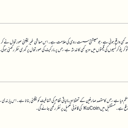
کی قیمت میں پانچ فیصد کمی واقع ہوئی ہے، جو معیشتی سست روی کی علامت ہے۔ اس معاشی غیر یقینی صورتحال نے کرپ
 کرپٹو کرنسیوں کی قیمتوں میں مزید کمی کا خدشہ ہے، جس پر مارکیٹ کی صورتحال پر گہری نظر رکھنی ہوگی۔
اپنی خدمات معطل کرنے کا حکم دیا ہے، جس کا مقصد صارفین کے تحفظ اور مالیاتی نظام کی شفافیت کو یقینی بنانا ہے۔ اس پابندی
ی تعمیل پر نظر رکھی جائے گی۔