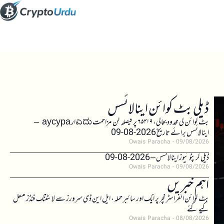
ڈیلی بٹ کوائن اینالائسس
بٹ کوائن کی محدود بحالی، ۶۵۴۱۹ پر فیصلہ کن مزاحمت ಎದುار аусура –
اینالائسس برائے تاریخ 2026-08-09
Owais Paracha
09/08/2026
ڈیلی کرپٹو نیوز اینالائسس – 2026-08-09
Owais Paracha
09/08/2026
اہم خبریں
بٹ کوائن انفراسٹرکچر پر ایک اور سائبر حملہ، ایل این ڈی سرورز سے لائٹننگ فنڈز منتقل
کیے گئے
Owais Paracha
08/08/2026