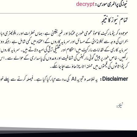
نیوز کی پرائمری سورس:
decrypt
تمام نیوز کا نتیجہ
موجودہ کرپٹو مارکیٹ کا موڈ عمومی طور پر محتاط اور غیر یقینی ہے، جہاں خطرات اور ریگولیٹر
بحران کی وجہ سے لیکوئڈیٹی کے مسائل اور سرمایہ کاروں کے اعتماد میں کمی شامل ہے، جبکہ د
سرمایہ کاری کے اقدامات مارکیٹ میں استحکام اور تکنیکی ترقی کی امید دلاتے ہیں۔ سرمایہ کارو
رکھیں، خاص طور پر پیش گوئی مارکیٹس کی شفافیت اور وعدوں کی پاسداری کے حوالے سے۔ اس کے ع
کرپٹو اثاثوں کی قیمتوں میں ممکنہ اتار چڑھاؤ سے بچا جا سکے۔
Disclaimer:
یہ خلاصہ و تجزیہ AI کی مدد سے تیار کیا گیا ہے۔ فیصلہ کرنے سے پہلے خود تحقیق کریں۔
ٹیگز: