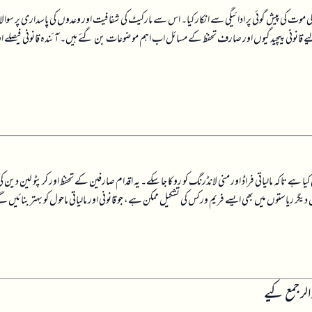
کی موت کی پیش گوئی پر ادائیگی سے انکار کیا۔ اس سے مارکیٹ کی شفافیت اور وعدوں کی پاسداری پر سوا
ے لیے قانونی پیچیدگیوں اور صارف تحفظ کے مسائل اب اہم موضوعات بن گئے ہیں۔ آئندہ قانونی فیصلے ا
ہے تاکہ مالیاتی فراڈ اور منی لانڈرنگ کو روکا جا سکے۔ یہ اقدام صارفین کے تحفظ اور کرپٹو لین دین ک
ر ریاستوں میں بھی ایسے فریم ورکس کی تشکیل ممکن ہے، جو قانونی اور مالیاتی ماحول کو بہتر بنائیں 