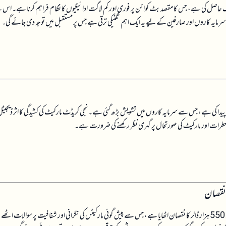
 اسٹیبل کوائن سیٹلمنٹ انفراسٹرکچر کے لیے 7.5 ملین ڈالر کی فنڈنگ حاصل کی ہے، جس کا مقصد بٹ کوائن پر فوری اور کم لاگت ادائیگیوں کا نظام فراہم کرنا ہے۔ 
ا۔ سرمایہ کاروں اور صارفین کے لیے یہ ایک اہم تکنیکی ترقی ہے جس پر مستقبل میں توجہ دی جائے گی۔
پیدا کی ہے، جس سے سرمایہ کاروں میں تشویش بڑھ گئی ہے۔ نجی کریڈٹ مارکیٹ کی کشیدگی کا اثر ڈیجیٹ
تی خطرات اور مارکیٹ کی صورتحال پر گہری نظر رکھنے کی ضرورت ہے۔
 نقصان
جارج کوٹریل کے پولی مارکیٹ اکاؤنٹ نے ایران پر حملے کے حوالے سے لگائی گئی شرطوں میں 550 ہزار ڈالر کا نقصان اٹھایا ہے، جس سے پیش گوئی مارکیٹس کی نگرانی اور شفافیت پر سوالات اٹھے