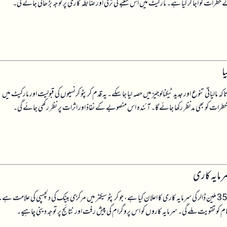
 خطرات کو اجاگر کیا ہے۔ مارکیٹ میں اس شعبے کی ترقی اور ضابطہ کاری پر توجہ بڑھائی جائے گی۔
ا
الیاتی تنوع اور جدید ٹیکنالوجیز میں حصہ لیا جا سکے۔ یہ قدم کرپٹو کرنسیوں کی قبولیت اور مارکیٹ میں
رات کو بھی مدنظر رکھا جائے گا۔ آئندہ اس منصوبے کے نفاذ اور اثرات پر نظر رکھی جائے گی۔
قازقستان کے مرکزی بینک نے کرپٹو اور بٹ کوائن سے متعلق کمپنیوں اور مالیاتی آلات میں 350 ملین ڈالر کی سرمایہ کاری کا اعلان کیا ہے، جو کرپٹو سیکٹر میں مرکزی بینک کی دلچسپی کی علامت ہ
نظام کو تقویت ملے گی۔ سرمایہ کاروں کو اس پروگرام کی پیش رفت اور نتائج پر توجہ دینی چاہیے۔