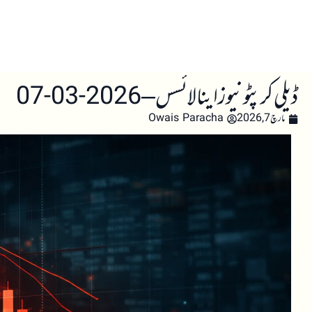
صفحہ اول
کرپٹو اینالائسس
تعلیم
اہم کرپٹو خبری
ڈیلی کرپٹو نیوز اینالائسس – 2026-03-07
مارچ 7, 2026
Owais Paracha