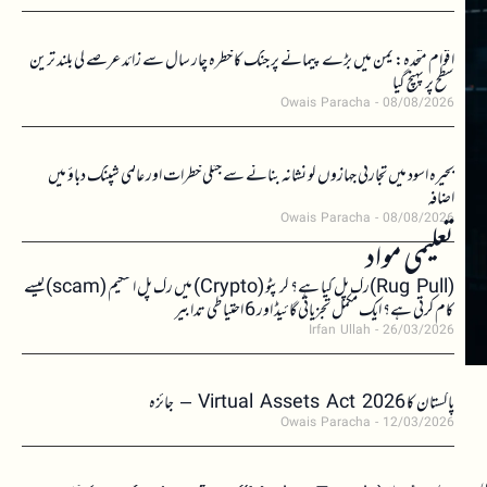
اقوام متحدہ: یمن میں بڑے پیمانے پر جنگ کا خطرہ چار سال سے زائد عرصے کی بلند ترین
سطح پر پہنچ گیا
Owais Paracha
08/08/2026
بحیرہ اسود میں تجارتی جہازوں کو نشانہ بنانے سے جنگی خطرات اور عالمی شپنگ دباؤ میں
اضافہ
Owais Paracha
08/08/2026
تعلیمی مواد
(Rug Pull)رگ پل کیا ہے؟ کرپٹو (Crypto) میں رگ پل اسکیم (scam)کیسے
کام کرتی ہے؟ ایک مکمل تجزیاتی گائیڈ اور 6 احتیاطی تدابیر
Irfan Ullah
26/03/2026
پاکستان کا Virtual Assets Act 2026 – جائزہ
Owais Paracha
12/03/2026
ی