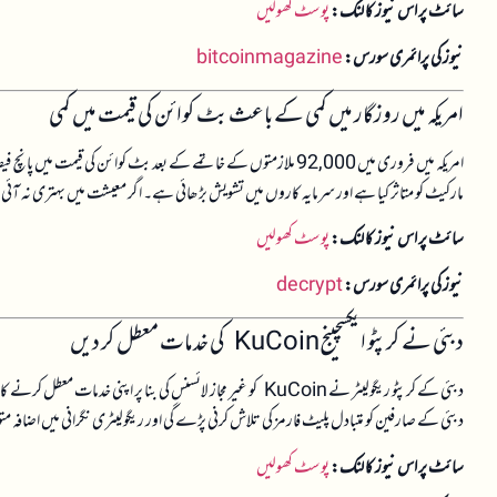
سائٹ پر اس نیوز کا لنک:
پوسٹ کھولیں
نیوز کی پرائمری سورس:
bitcoinmagazine
امریکہ میں روزگار میں کمی کے باعث بٹ کوائن کی قیمت میں کمی
امریکہ میں فروری میں 92,000 ملازمتوں کے خاتمے کے بعد بٹ کوائن 
مارکیٹ کو متاثر کیا ہے اور سرمایہ کاروں میں تشویش بڑھائی ہے۔ اگر معیشت میں بہتری نہ آئی تو
سائٹ پر اس نیوز کا لنک:
پوسٹ کھولیں
نیوز کی پرائمری سورس:
decrypt
دبئی نے کرپٹو ایکسچینج KuCoin کی خدمات معطل کر دیں
دبئی کے کرپٹو ریگولیٹر نے KuCoin کو غیر مجاز لائسنس کی بنا پر 
دبئی کے صارفین کو متبادل پلیٹ فارمز کی تلاش کرنی پڑے گی اور ریگولیٹری نگرانی میں اضافہ متوقع ہے۔ مستقبل میں KuCoin کی قانون
سائٹ پر اس نیوز کا لنک:
پوسٹ کھولیں