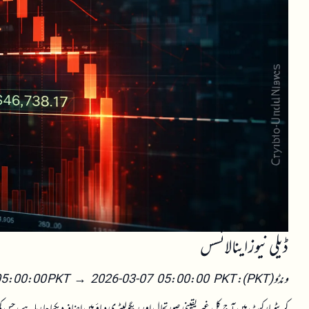
ڈیلی نیوز اینالائسس
ونڈو (PKT): 2026-03-06 05:00:00 PKT → 2026-03-07 05:00:00 PKT
کرپٹو مارکیٹ میں آج کل غیر یقینی صورتحال اور ریگولیٹری دباؤ میں اضافہ دیکھا جا رہا ہے، جس کی