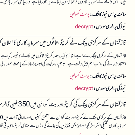
ہیں۔ اس واقعے نے سرمایہ کاروں کو محتاط رویہ اپنانے پر مجبور کیا ہے اور سیاسی شرط بازی کے
سائٹ پر اس نیوز کا لنک:
پوسٹ کھولیں
نیوز کی پرائمری سورس:
decrypt
قازقستان کے مرکزی بینک نے کرپٹو اثاثوں میں سرمایہ کاری کا اعلان کی
قازقستان کے مرکزی بینک نے اپنے ذخائر کا ایک حصہ کرپٹو اثاثوں میں لگانے کا فیصلہ کیا ہے تاکہ م
اعتماد بڑھانے کی جانب اہم پیش رفت ہے۔ تاہم، مارکیٹ کی اتار چڑھاؤ کے باعث ممکنہ مالی خط
سائٹ پر اس نیوز کا لنک:
پوسٹ کھولیں
نیوز کی پرائمری سورس:
decrypt
قازقستان کے مرکزی بینک کی کرپٹو اور بٹ کوائن میں 350 ملین ڈالر سرمایہ کاری
سرمایہ کاری تکنیکی انفراسٹرکچر اور انڈیکس فنڈز میں کی جائے گی، جس سے مقامی کرپٹو ماحولیاتی 