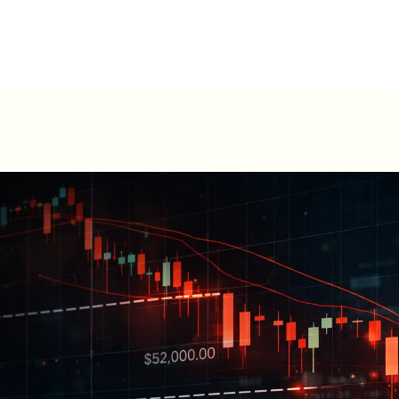
ں
ہمارے بارے میں