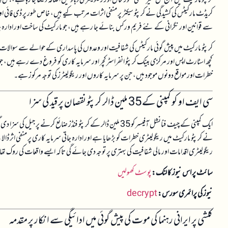
کریڈٹ مارکیٹس کی کشیدگی نے کرپٹو سیکٹر پر منفی اثرات مرتب کیے ہیں، خاص طور پر ڈی فائی او
سے قوانین اور نگرانی کے نئے فریم ورکس بنائے جا رہے ہیں، جو مارکیٹ کی ساخت اور ادارہ جات
کرپٹو مارکیٹ میں پیش گوئی مارکیٹس کی شفافیت اور وعدوں کی پاسداری کے حوالے سے سوالات
کچھ اسٹارٹ اپس اور مرکزی بینک کرپٹو انفراسٹرکچر اور سرمایہ کاری کو فروغ دے رہے ہیں، جو مار
خطرات اور مواقع دونوں موجود ہیں، جن پر سرمایہ کاروں اور ریگولیٹرز کی توجہ مرکوز ہے۔
سی ایف او کو کمپنی کے 35 ملین ڈالر کرپٹو نقصان پر قید کی سزا
ایک کمپنی کے چیف فنانشل آفیسر کو 35 ملین ڈالر کے کرپٹو فنڈز ض
نے کرپٹو مارکیٹ میں ریگولیٹری خطرات کو بڑھایا ہے اور ادارہ جاتی سرمایہ کاری پر منفی اثر ڈال
ریگولیٹری اقدامات اور مالی شفافیت کی بہتری پر توجہ دی جائے گی تاکہ ایسے واقعات کی روک تھ
سائٹ پر اس نیوز کا لنک:
پوسٹ کھولیں
نیوز کی پرائمری سورس:
decrypt
کلشی پر ایرانی رہنما کی موت کی پیش گوئی میں ادائیگی سے انکار پر مقدمہ