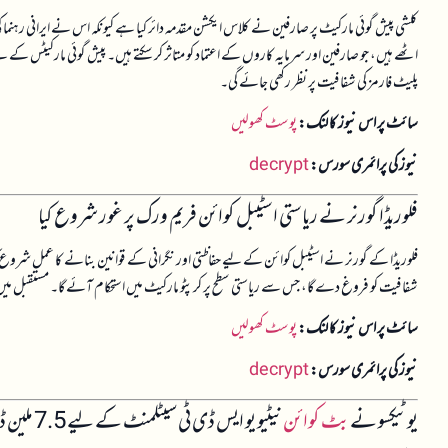
کلشی پیش گوئی مارکیٹ پر صارفین نے کلاس ایکشن مقدمہ دائر کیا ہے کیونکہ اس نے ایرانی رہنما 
اٹھے ہیں، جو صارفین اور سرمایہ کاروں کے اعتماد کو متاثر کر سکتے ہیں۔ پیش گوئی مارکیٹس ک
پلیٹ فارمز کی شفافیت پر نظر رکھی جائے گی۔
سائٹ پر اس نیوز کا لنک:
پوسٹ کھولیں
نیوز کی پرائمری سورس:
decrypt
فلوریڈا گورنر نے ریاستی اسٹیبل کوائن فریم ورک پر غور شروع کیا
فلوریڈا کے گورنر نے اسٹیبل کوائن کے لیے حفاظتی اور نگرانی کے قوانین بنانے کا عمل شروع کیا 
شفافیت کو فروغ دے گا، جس سے ریاستی سطح پر کرپٹو مارکیٹ میں استحکام آئے گا۔ مستقبل میں دیگ
سائٹ پر اس نیوز کا لنک:
پوسٹ کھولیں
نیوز کی پرائمری سورس:
decrypt
یوٹیکسو نے
بٹ کوائن
نیٹیو یو ایس ڈی ٹی سیٹلمنٹ کے لیے 7.5 ملین ڈالر جمع کیے