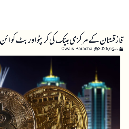
صفحہ اول
کرپٹو اینالائسس
تعلیم
اہم کرپٹو خبری
قازقستان کے مرکزی بینک کی کرپٹو اور بٹ کوائن میں 350 ملین ڈالر کی سرمایہ
مارچ 6, 2026
Owais Paracha