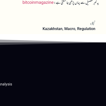
یہ خبر تفصیل سے یہاں پڑھی جا سکتی ہے:
bitcoinmagazine
ٹیگز:
Kazakhstan
,
Macro
,
Regulation
nalysis