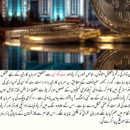
بٹ کوائن
سے متعلق سرمایہ کاری کے لیے مختص
ا جا رہا ہے۔ گورنر تیمور سلیمانوف کے مطابق، یہ سرمایہ کاری براہ راست بٹ کوائن کی خریداری کی
نفراسٹرکچر میں کام کرنے والی ٹیکنالوجی کمپنیوں کے حصص اور کرپٹو سے متعلقہ انڈیکس فنڈز شامل ہوں
 کی کرپٹو مائننگ پر پابندی کے بعد کئی مائننگ آپریشنز نے یہاں پناہ لی ہے۔ مرکزی بینک کی یہ سرمایہ ک
آلات کی فہرست کو حتمی شکل دے رہا ہے۔ اس کے علاوہ، ملک میں کرپٹو فیاٹ ادائیگی کارڈز اور کرپٹو
م میں ضم کیا جا سکے اور مالی نگرانی کو یقینی بنایا جا سکے۔ اس اقدام سے قازقستان کے مالیاتی بازارو
 نئے مواقع پیدا کرے گی۔