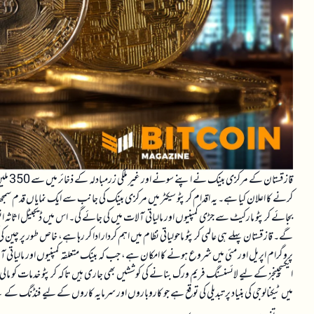
قازقستان کے مرکزی بینک نے اپنے سونے اور غیر ملکی زرمبادلہ کے ذخائر میں سے 350 ملین ڈالر کی رقم ڈیجیٹل اثاثوں، خاص طور پر کرپٹو اور
کرنے کا اعلان کیا ہے۔ یہ اقدام کرپٹو سیکٹر میں مرکزی بینک کی جانب سے ایک نمایاں قدم سمجھ
بجائے کرپٹو مارکیٹ سے جڑی کمپنیوں اور مالیاتی آلات میں کی جائے گی۔ اس میں ڈیجیٹل اثاثہ ا
گے۔ قازقستان پہلے ہی عالمی کرپٹو ماحولیاتی نظام میں اہم کردار ادا کر رہا ہے، خاص طور پر چین
پروگرام اپریل اور مئی میں شروع ہونے کا امکان ہے، جب کہ بینک متعلقہ کمپنیوں اور مالیاتی 
ایکسچینجز کے لیے لائسنسنگ فریم ورک بنانے کی کوششیں بھی جاری ہیں تاکہ کرپٹو خدمات کو مالی نظا
میں ٹیکنالوجی کی بنیاد پر تبدیلی کی توقع ہے جو کاروباروں اور سرمایہ کاروں کے لیے فنڈنگ کے