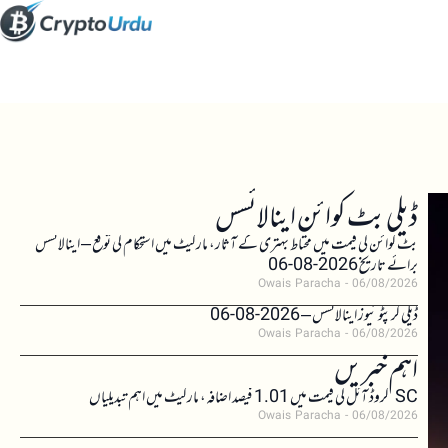
ڈیلی بٹ کوائن اینالائسس
بٹ کوائن کی قیمت میں محتاط بہتری کے آثار، مارکیٹ میں استحکام کی توقع – اینالائسس
برائے تاریخ 2026-08-06
Owais Paracha
06/08/2026
ڈیلی کرپٹو نیوز اینالائسس – 2026-08-06
Owais Paracha
06/08/2026
اہم خبریں
SC کروڈ آئل کی قیمت میں 1.01 فیصد اضافہ، مارکیٹ میں اہم تبدیلیاں
Owais Paracha
06/08/2026