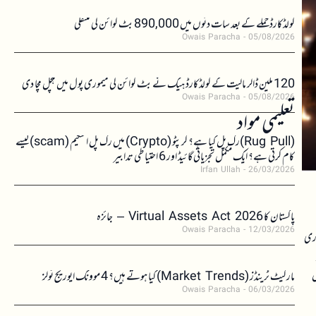
کولڈکارڈ حملے کے بعد سات دنوں میں 890,000 بٹ کوائن کی منتقلی
Owais Paracha
05/08/2026
120 ملین ڈالر مالیت کے کولڈکارڈ ہیک نے بٹ کوائن کی میموری پول میں ہلچل مچا دی
Owais Paracha
05/08/2026
تعلیمی مواد
(Rug Pull)رگ پل کیا ہے؟ کرپٹو (Crypto) میں رگ پل اسکیم (scam)کیسے
کام کرتی ہے؟ ایک مکمل تجزیاتی گائیڈ اور 6 احتیاطی تدابیر
Irfan Ullah
26/03/2026
پاکستان کا Virtual Assets Act 2026 – جائزہ
Owais Paracha
12/03/2026
اری
ں
مارکیٹ ٹرینڈز (Market Trends) کیا ہوتے ہیں؟ 4 موونگ ایوریج ٹولز
Owais Paracha
06/03/2026