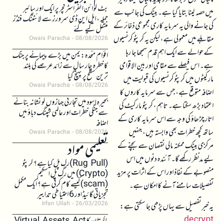
بٹ کوائن انفراسٹرکچر پر ایک اور سائبر
میں حصہ لینا بتایا گیا ہے۔ بینک کی جانب سے
حملہ، ایل این ڈی سرورز سے لائٹننگ فنڈز
کی جانے والی یہ سرمایہ کاری مجموعی ذخائر کے
منتقل کیے گئے
مقابلے میں معمولی ہے، لیکن یہ کرپٹو کرنسیوں
Owais Paracha
08/08/2026
کے حوالے سے ایک اہم قدم سمجھا جا رہا
اقوام متحدہ: یمن میں بڑے پیمانے پر جنگ
ہے۔ اس فیصلے سے مقامی اور بین الاقوامی
کا خطرہ چار سال سے زائد عرصے کی بلند
ترین سطح پر پہنچ گیا
مارکیٹوں میں کرپٹو کرنسیوں کی قبولیت میں
Owais Paracha
08/08/2026
اضافہ متوقع ہے، جس سے سرمایہ کاروں کا
بحیرہ اسود میں تجارتی جہازوں کو نشانہ بنانے
اعتماد بڑھ سکتا ہے۔ تاہم، کرپٹو مارکیٹ کی
سے جنگی خطرات اور عالمی شپنگ دباؤ میں
اتار چڑھاؤ کی وجہ سے اس سرمایہ کاری کے
اضافہ
ساتھ کچھ خطرات بھی وابستہ ہیں، جنہیں
Owais Paracha
08/08/2026
تعلیمی مواد
مرکزی بینک ممکنہ مالی نقصان سے بچنے کے
لیے مدنظر رکھے گا۔ آئندہ دنوں میں اس
(Rug Pull)رگ پل کیا ہے؟ کرپٹو
منصوبے کے نفاذ اور اس کے اثرات پر مزید
(Crypto) میں رگ پل اسکیم
(scam)کیسے کام کرتی ہے؟ ایک مکمل
تفصیلات سامنے آنے کا امکان ہے۔
تجزیاتی گائیڈ اور 6 احتیاطی تدابیر
Irfan Ullah
26/03/2026
یہ خبر تفصیل سے یہاں پڑھی جا سکتی ہے:
decrypt