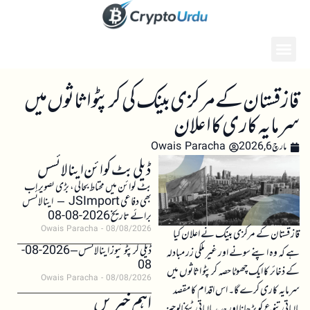
قازقستان کے مرکزی بینک کی کرپٹو اثاثوں میں
سرمایہ کاری کا اعلان
مارچ 6, 2026
Owais Paracha
ڈیلی بٹ کوائن اینالائسس
بٹ کوائن میں محتاط بحالی، بڑی تصویر اب
بھی دفاعی JSImport – اینالائسس
برائے تاریخ 2026-08-08
Owais Paracha
08/08/2026
قازقستان کے مرکزی بینک نے اعلان کیا
ڈیلی کرپٹو نیوز اینالائسس – 2026-08-
ہے کہ وہ اپنے سونے اور غیر ملکی زر مبادلہ
08
کے ذخائر کا ایک چھوٹا حصہ کرپٹو اثاثوں میں
Owais Paracha
08/08/2026
سرمایہ کاری کرے گا۔ اس اقدام کا مقصد
اہم خبریں
مالیاتی تنوع کو بڑھانا اور جدید مالیاتی ٹیکنالوجیز