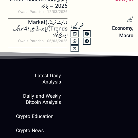
پاکستان کا Virtual Assets Act
2026 – جائزہ
Owais Paracha
12/03/2026
ٹیگز:
مارکیٹ ٹرینڈز (Market
شئیر کیجیے:
Trends) کیا ہوتے ہیں؟ 4 موونگ
Economy
,
ایوریج ٹولز
Macro
Owais Paracha
06/03/2026
Latest Daily
Analysis
Daily and Weekly
Bitcoin Analysis
Crypto Education
Crypto News