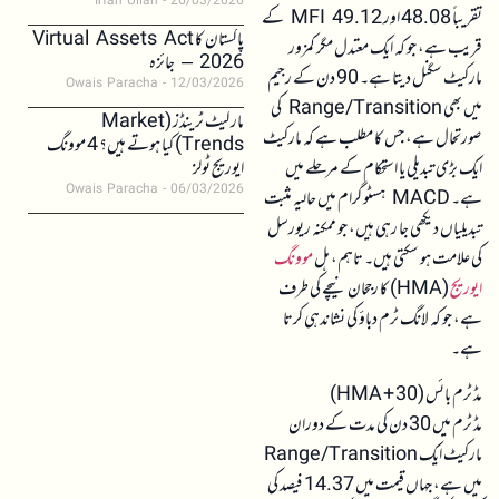
Irfan Ullah
26/03/2026
تقریباً 48.08 اور MFI 49.12 کے
پاکستان کا Virtual Assets Act
قریب ہے، جو کہ ایک معتدل مگر کمزور
2026 – جائزہ
مارکیٹ سگنل دیتا ہے۔ 90 دن کے رجیم
Owais Paracha
12/03/2026
میں بھی Range/Transition کی
مارکیٹ ٹرینڈز (Market
صورتحال ہے، جس کا مطلب ہے کہ مارکیٹ
Trends) کیا ہوتے ہیں؟ 4 موونگ
ایک بڑی تبدیلی یا استحکام کے مرحلے میں
ایوریج ٹولز
Owais Paracha
06/03/2026
ہے۔ MACD ہسٹوگرام میں حالیہ مثبت
تبدیلیاں دیکھی جا رہی ہیں، جو ممکنہ ریورسل
کی علامت ہو سکتی ہیں۔ تاہم، ہل
موونگ
ایوریج
(HMA) کا رجحان نیچے کی طرف
ہے، جو کہ لانگ ٹرم دباؤ کی نشاندہی کرتا
ہے۔
مڈ ٹرم بائس (30 + HMA)
مڈ ٹرم میں 30 دن کی مدت کے دوران
مارکیٹ ایک Range/Transition
میں ہے، جہاں قیمت میں 14.37 فیصد کی