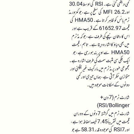
کمی دیکھی گئی ہے۔ RSI کی اوسط 30.04
اور MFI 26.2 کی سطح پر ہے، جو کمزور مڈ
ٹرم بائس کو ظاہر کرتا ہے۔ HMA50 کی
قیمت 61652.97 کے قریب ہے اور
اس کا رجحان نیچے کی طرف ہے، جو کہ مڈ ٹرم
میں بھی دباؤ کا اشارہ دیتا ہے۔ تاہم، قیمت
HMA50 سے اوپر بند ہو رہی ہے، جو
ایک ہلکی سی مثبت سمت کی طرف اشارہ ہے۔
مجموعی طور پر مڈ ٹرم میں مارکیٹ غیر یقینی اور
متوازن نظر آتی ہے، جہاں تیزی اور کمی
دونوں کے امکانات موجود ہیں۔
شارٹ ٹرم (7 دن +
RSI/Bollinger)
شارٹ ٹرم میں گزشتہ 7 دنوں کے دوران
قیمت میں تقریباً 7.45 فیصد اضافہ ہوا ہے،
اور RSI7 کی موجودہ قدر 58.31 ہے جو