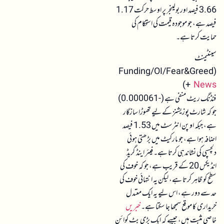
3.66 فیصد اور بولینجر پر اوسط حرکت 1.17
فیصد ہے، جو موجودہ قیمت کی استحکام کی
حمایت کرتا ہے۔
سینٹیمنٹ
(Funding/OI/Fear&Greed
)
+
News
فنڈنگ ریٹ منفی ہے (-0.000061)
جو کہ شارٹ پوزیشنز کے لیے تھوڑا سازگار
ہے، جبکہ اوپن انٹرسٹ میں 1.53 فیصد
اضافہ ہوا ہے، جو مارکیٹ میں بڑھتی ہوئی
دلچسپی کی نشاندہی کرتا ہے۔ فیئر اینڈ گریڈ
انڈیکس 20 کے قریب ہے، جو کہ خوف کی
سطح کو ظاہر کرتا ہے، لیکن یہ انتہائی خوف کی
حد سے دور ہے، اس لیے یہ ایک معتدل
خریداری کا موقع سمجھا جا سکتا ہے۔
خبریں
خاصی مثبت ہیں، جیسے کہ ایک بڑی بٹ کوائن