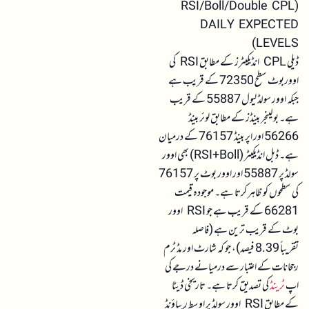
(RSI/Boll/Double CPL
DAILY EXPECTED
LEVELS)
ڈیلی CPL انڈیکیٹرز کے مطابق RSI کی
اووربوٹ سطح 72350 کے قریب ہے
جبکہ اوور سولڈ لیول 55887 کے قریب
ہے۔ بولینجر بینڈز کے مطابق لوئر بینڈ
56266 اور اپر بینڈ 76157 کے درمیان
ہے۔ ڈبل انڈیکیٹر (RSI+Boll) بھی اوور
سولڈ پر 55887 اور اوور بوٹ پر 76157
کی سطحوں کو ظاہر کرتا ہے۔ موجودہ قیمت
66281 کے قریب ہے جو RSI اوور
بوٹ کے قریب ترین ہے (فاصلہ
تقریباً 8.39 فیصد)، جو کہ شارٹ اور مڈ ٹرم
رجحانات کے اعتبار سے درمیانے درجے کی
اپ
ٹرینڈ
کی تصدیق کرتا ہے۔ تاریخی ڈیٹا
کے مطابق RSI اوور سولڈ پر اوسط ریباؤنڈ