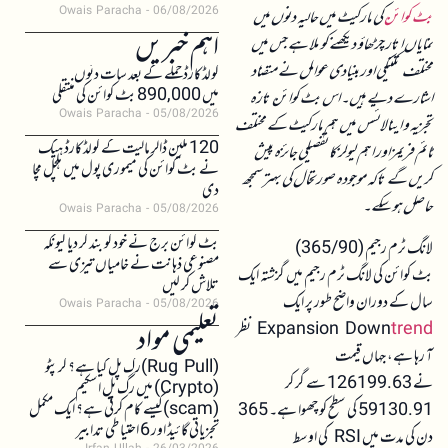
Owais Paracha
06/08/2026
بٹ کوائن
کی مارکیٹ میں حالیہ دنوں میں
اہم خبریں
نمایاں اتار چڑھاؤ دیکھنے کو ملا ہے جس میں
مختلف تکنیکی اور بنیادی عوامل نے متضاد
کولڈکارڈ حملے کے بعد سات دنوں
میں 890,000 بٹ کوائن کی منتقلی
اشارے دیے ہیں۔ اس بٹ کوائن تازہ
Owais Paracha
05/08/2026
تجزیہ و اینالائسس میں ہم مارکیٹ کے مختلف
120 ملین ڈالر مالیت کے کولڈکارڈ ہیک
ٹائم فریمز اور اہم لیولز کا تفصیلی جائزہ پیش
نے بٹ کوائن کی میموری پول میں ہلچل مچا
کریں گے تاکہ موجودہ صورتحال کی بہتر سمجھ
دی
حاصل ہو سکے۔
Owais Paracha
05/08/2026
بٹ کوائن برج نے خود کو بند کر دیا کیونکہ
لانگ ٹرم رجیم (365/90)
مصنوعی ذہانت نے خامیاں تیزی سے
بٹ کوائن کی لانگ ٹرم رجیم میں گزشتہ ایک
تلاش کر لیں
سال کے دوران واضح طور پر ایک
Owais Paracha
05/08/2026
trend
Expansion Down
نظر
تعلیمی مواد
آ رہا ہے، جہاں قیمت
(Rug Pull)رگ پل کیا ہے؟ کرپٹو
نے 126199.63 سے گر کر
(Crypto) میں رگ پل اسکیم
(scam)کیسے کام کرتی ہے؟ ایک مکمل
59130.91 کی سطح کو چھوا ہے۔ 365
تجزیاتی گائیڈ اور 6 احتیاطی تدابیر
دن کی مدت میں RSI کی اوسط