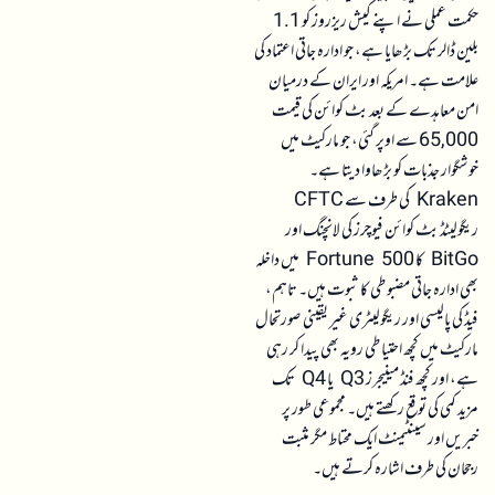
حکمت عملی نے اپنے کیش ریزروز کو 1.1
بلین ڈالر تک بڑھایا ہے، جو ادارہ جاتی اعتماد کی
علامت ہے۔ امریکہ اور ایران کے درمیان
امن معاہدے کے بعد بٹ کوائن کی قیمت
65,000 سے اوپر گئی، جو مارکیٹ میں
خوشگوار جذبات کو بڑھاوا دیتا ہے۔
Kraken کی طرف سے CFTC
ریگولیٹڈ بٹ کوائن فیوچرز کی لانچنگ اور
BitGo کا Fortune 500 میں داخلہ
بھی ادارہ جاتی مضبوطی کا ثبوت ہیں۔ تاہم،
فیڈ کی پالیسی اور ریگولیٹری غیر یقینی صورتحال
مارکیٹ میں کچھ احتیاطی رویہ بھی پیدا کر رہی
ہے، اور کچھ فنڈ مینیجرز Q3 یا Q4 تک
مزید کمی کی توقع رکھتے ہیں۔ مجموعی طور پر
خبریں اور سینٹیمنٹ ایک محتاط مگر مثبت
رجحان کی طرف اشارہ کرتے ہیں۔