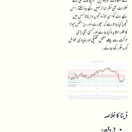
کے امکانات موجود ہیں مگر اچانک کمی کے
خطرات بھی نظر انداز نہیں کیے جا سکتے۔ اس
لیے بٹ کوائن تازہ تجزیہ و اینالائسس میں
تجویز کیا جاتا ہے کہ سپورٹ اور ریزسٹنس لیولز
کا بغور مشاہدہ کیا جائے اور کسی بھی بڑی
حرکت سے پہلے مکمل تکنیکی اور بنیادی عوامل
کو مدنظر رکھا جائے۔
ڈیٹا کا خلاصہ
1. وقت: