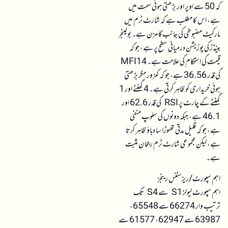
کہ 50 سے اوپر اور بڑھتی ہوئی سمت میں
ہے، اس کا مطلب ہے کہ شارٹ ٹرم میں
مارکیٹ مضبوطی کی جانب گامزن ہے۔ بولینجر
بینڈز کی پوزیشن درمیانی سطح پر ہے، جو کہ
قیمت کی استحکام کی علامت ہے۔ MFI14
کی قدر 36.56 ہے، جو کہ کمزور مگر بڑھتی
ہوئی خریداری کو ظاہر کرتی ہے۔ 4 گھنٹے اور 1
گھنٹے کے چارٹ پر RSI کی قدر 62.6 اور
46.1 ہے، جبکہ دونوں کی سلوپ منفی
ہے، جو کہ قلیل مدتی تھوڑا سا دباؤ ظاہر کرتا
ہے، لیکن مجموعی شارٹ ٹرم رجحان مثبت
ہے۔
اہم سپورٹ/ریزسٹنس رینجز
اہم سپورٹ لیولز S1 سے S4 تک
ترتیب وار 66274 سے 65548،
63987 سے 62947، 61577 سے