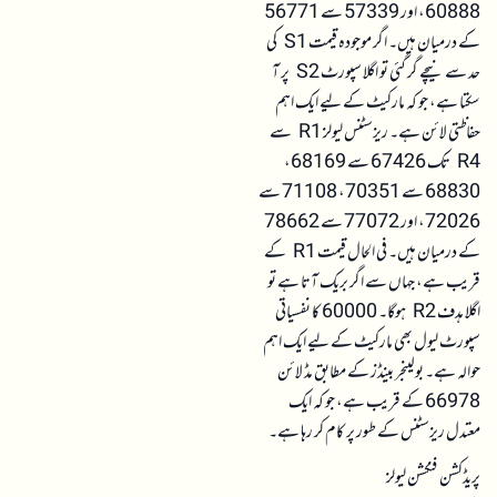
60888، اور 57339 سے 56771
کے درمیان ہیں۔ اگر موجودہ قیمت S1 کی
حد سے نیچے گر گئی تو اگلا سپورٹ S2 پر آ
سکتا ہے، جو کہ مارکیٹ کے لیے ایک اہم
حفاظتی لائن ہے۔ ریزسٹنس لیولز R1 سے
R4 تک 67426 سے 68169،
68830 سے 70351، 71108 سے
72026، اور 77072 سے 78662
کے درمیان ہیں۔ فی الحال قیمت R1 کے
قریب ہے، جہاں سے اگر بریک آتا ہے تو
اگلا ہدف R2 ہوگا۔ 60000 کا نفسیاتی
سپورٹ لیول بھی مارکیٹ کے لیے ایک اہم
حوالہ ہے۔ بولینجر بینڈز کے مطابق مڈ لائن
66978 کے قریب ہے، جو کہ ایک
معتدل ریزسٹنس کے طور پر کام کر رہا ہے۔
پریڈکشن فنکشن لیولز