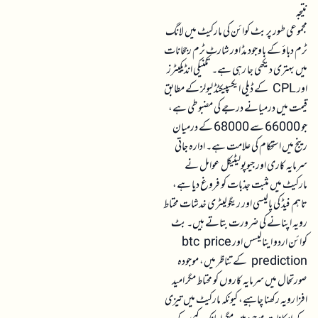
نتیجہ
مجموعی طور پر بٹ کوائن کی مارکیٹ میں لانگ
ٹرم دباؤ کے باوجود مڈ اور شارٹ ٹرم رجحانات
میں بہتری دیکھی جا رہی ہے۔ تکنیکی انڈیکیٹرز
اور CPL کے ڈیلی ایکسپیکٹڈ لیولز کے مطابق
قیمت میں درمیانے درجے کی مضبوطی ہے،
جو 66000 سے 68000 کے درمیان
رینج میں استحکام کی علامت ہے۔ ادارہ جاتی
سرمایہ کاری اور جیوپولیٹیکل عوامل نے
مارکیٹ میں مثبت جذبات کو فروغ دیا ہے،
تاہم فیڈ کی پالیسی اور ریگولیٹری خدشات محتاط
رویہ اپنانے کی ضرورت بتاتے ہیں۔ بٹ
کوائن اردو اینالیسس اور btc price
prediction کے تناظر میں، موجودہ
صورتحال میں سرمایہ کاروں کو محتاط مگر امید
افزا رویہ رکھنا چاہیے، کیونکہ مارکیٹ میں تیزی