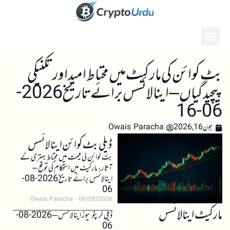
بٹ کوائن کی مارکیٹ میں محتاط امید اور تکنیکی
پیچیدگیاں – اینالائسس برائے تاریخ 2026-
06-16
جون 16, 2026
Owais Paracha
ڈیلی بٹ کوائن اینالائسس
بٹ کوائن کی قیمت میں محتاط بہتری کے
آثار، مارکیٹ میں استحکام کی توقع –
اینالائسس برائے تاریخ 2026-08-
06
Owais Paracha
06/08/2026
مارکیٹ اینالائسس
ڈیلی کرپٹو نیوز اینالائسس – 2026-08-
06