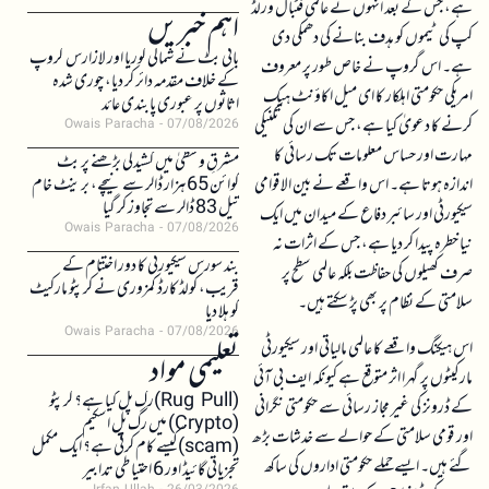
ہے، جس کے بعد انہوں نے عالمی فٹبال ورلڈ
اہم خبریں
کپ کی ٹیموں کو ہدف بنانے کی دھمکی دی
بائی بٹ نے شمالی کوریا اور لازارس گروپ
ہے۔ اس گروپ نے خاص طور پر معروف
کے خلاف مقدمہ دائر کر دیا، چوری شدہ
امریکی حکومتی اہلکار کا ای میل اکاؤنٹ ہیک
اثاثوں پر عبوری پابندی عائد
کرنے کا دعویٰ کیا ہے، جس سے ان کی تکنیکی
Owais Paracha
07/08/2026
مہارت اور حساس معلومات تک رسائی کا
مشرقِ وسطیٰ میں کشیدگی بڑھنے پر بٹ
اندازہ ہوتا ہے۔ اس واقعے نے بین الاقوامی
کوائن 65 ہزار ڈالر سے نیچے، برینٹ خام
تیل 83 ڈالر سے تجاوز کر گیا
سیکیورٹی اور سائبر دفاع کے میدان میں ایک
Owais Paracha
07/08/2026
نیا خطرہ پیدا کر دیا ہے، جس کے اثرات نہ
بند سورس سیکیورٹی کا دور اختتام کے
صرف کھیلوں کی حفاظت بلکہ عالمی سطح پر
قریب، کولڈ کارڈ کمزوری نے کرپٹو مارکیٹ
سلامتی کے نظام پر بھی پڑ سکتے ہیں۔
کو ہلا دیا
Owais Paracha
07/08/2026
اس ہیکنگ واقعے کا عالمی مالیاتی اور سیکیورٹی
تعلیمی مواد
مارکیٹوں پر گہرا اثر متوقع ہے کیونکہ ایف بی آئی
(Rug Pull)رگ پل کیا ہے؟ کرپٹو
کے ڈرونز کی غیر مجاز رسائی سے حکومتی نگرانی
(Crypto) میں رگ پل اسکیم
اور قومی سلامتی کے حوالے سے خدشات بڑھ
(scam)کیسے کام کرتی ہے؟ ایک مکمل
گئے ہیں۔ ایسے حملے حکومتی اداروں کی ساکھ
تجزیاتی گائیڈ اور 6 احتیاطی تدابیر