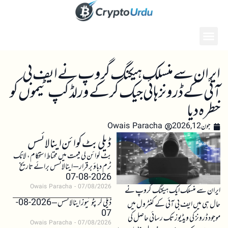
ایران سے منسلک ہیکنگ گروپ نے ایف بی
آئی کے ڈرونز ہائی جیک کر کے ورلڈ کپ ٹیموں کو
خطرہ دیا
جون 12, 2026
Owais Paracha
ڈیلی بٹ کوائن اینالائسس
بٹ کوائن کی قیمت میں محتاط استحکام، لانگ
ٹرم دباؤ برقرار – اینالائسس برائے تاریخ
2026-08-07
Owais Paracha
07/08/2026
ایران سے منسلک ایک ہیکنگ گروپ نے
ڈیلی کرپٹو نیوز اینالائسس – 2026-08-
حال ہی میں ایف بی آئی کے کنٹرول میں
07
موجود ڈرونز کی ویڈیوز تک رسائی حاصل کی
Owais Paracha
07/08/2026