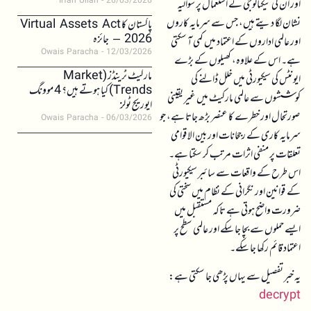
Irfan Ullah
26/03/2026
اور ان کی ٹیکنالوجی کے استعمال پر سوالیہ
نشان لگا دیتے ہیں، جس سے سرمایہ کاروں
پاکستان کا Virtual Assets Act
2026 – جائزہ
اور عالمی اداروں کے اعتماد میں کمی آ سکتی
Owais Paracha
12/03/2026
ہے۔ اس کے علاوہ، کھیلوں کے بڑے
مارکیٹ ٹرینڈز (Market
ایونٹس کی سیکیورٹی میں خلل ڈالنے کی
Trends) کیا ہوتے ہیں؟ 4 موونگ
کوششوں سے عالمی مارکیٹ میں غیر یقینی
ایوریج ٹولز
صورتحال اور خطرے کا عنصر بڑھ جاتا ہے، جو
Owais Paracha
06/03/2026
سرمایہ کاری کے رجحانات اور بین الاقوامی
تعلقات پر منفی اثرات مرتب کر سکتا ہے۔
اس طرح کے واقعات سے سائبر سیکیورٹی
کے قوانین اور نگرانی کے نظام میں سختی کی
ضرورت واضح ہوتی ہے تاکہ مستقبل میں
ایسے حملوں سے بچا جا سکے اور عالمی سطح پر
اعتماد قائم رکھا جا سکے۔
یہ خبر تفصیل سے یہاں پڑھی جا سکتی ہے:
decrypt