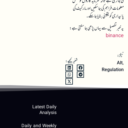
کی جا رہی ہے تاکہ سرمایہ کاروں کو مکمل
معلومات فراہم کی جا سکیں اور مارکیٹ کی
پائیداری کو یقینی بنایا جا سکے۔
یہ خبر تفصیل سے یہاں پڑھی جا سکتی ہے:
binance
ٹیگز:
شئیر کیجیے:
Alt
,
Regulation
Latest Daily
Analysis
Daily and Weekly