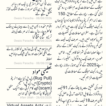
ہے جس میں بڑے کرپٹو پروٹوکولز میں مارکیٹ
بٹ کوائن انفراسٹرکچر پر ایک اور سائبر
میکنگ کے معاملات کی عدم افشاء پر روشنی
حملہ، ایل این ڈی سرورز سے لائٹننگ فنڈز
ڈالی گئی ہے۔ رپورٹ کے مطابق، 150
منتقل کیے گئے
Owais Paracha
08/08/2026
سے زائد اہم کرپٹو پروٹوکولز کا جائزہ لیا گیا جہاں
اقوام متحدہ: یمن میں بڑے پیمانے پر جنگ
مارکیٹ میکنگ ٹوکن کی تجارت میں اہم کردار
کا خطرہ چار سال سے زائد عرصے کی بلند
ادا کرتی ہے، مگر ان معاملات کی تفصیلات
ترین سطح پر پہنچ گیا
تقریباً موجود نہیں ہیں۔ صرف ایک فیصد سے
Owais Paracha
08/08/2026
بھی کم پروٹوکولز نے مارکیٹ میکرز کے ساتھ
بحیرہ اسود میں تجارتی جہازوں کو نشانہ بنانے
اپنے معاہدات کی شرائط ظاہر کیں۔ خاص
سے جنگی خطرات اور عالمی شپنگ دباؤ میں
طور پر، صرف ایک پروٹوکول، میٹیورا، نے
اضافہ
Owais Paracha
08/08/2026
اپنے 2025 کے ٹوکن ہولڈر سالانہ رپورٹ
تعلیمی مواد
میں مارکیٹ میکنگ کے معاملات کی
تفصیلات فراہم کیں۔
(Rug Pull)رگ پل کیا ہے؟ کرپٹو
(Crypto) میں رگ پل اسکیم
نوورا کی تحقیق سے پتہ چلتا ہے کہ 91 فیصد
(scam)کیسے کام کرتی ہے؟ ایک مکمل
تجزیاتی گائیڈ اور 6 احتیاطی تدابیر
پروٹوکولز نے قابلِ شناخت آمدنی حاصل کی،
Irfan Ullah
26/03/2026
لیکن صرف 18 فیصد نے سہ ماہی اپ ڈیٹس