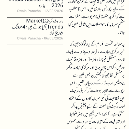
پاکستان کا Virtual Assets Act
فراہم کیں اور محض 8 فیصد نے ٹوکن ہولڈرز
2026 – جائزہ
کے لیے رپورٹس جاری کیں۔ اس کا مطلب
Owais Paracha
12/03/2026
ہے کہ اگرچہ متعلقہ ڈیٹا موجود ہے، مگر اسے
مارکیٹ ٹرینڈز (Market
منظم سرمایہ کار مواصلات میں شامل نہیں کیا
Trends) کیا ہوتے ہیں؟ 4 موونگ
جاتا۔
ایوریج ٹولز
Owais Paracha
06/03/2026
یہ مطالعہ مختلف اقسام کے پروٹوکولز جیسے کہ
غیر مرکزی تبادلے، قرضہ دینے والے پلیٹ
فارمز، مستقل فیوچرز، لیئر-1 اور لیئر-2 نیٹ
ورکس، کراس چین برج اور مرکزی تبادلہ ٹوکنز
پر مشتمل تھا جن کی قیمتیں چالیس ملین سے
پینتالیس ارب ڈالر کے درمیان تھیں۔ اس
رپورٹ سے ظاہر ہوتا ہے کہ کرپٹو مارکیٹ
میں شفافیت کی کمی سرمایہ کاروں کے اعتماد
اور مارکیٹ کی صحت کے لیے چیلنجز پیدا کر
سکتی ہے۔ آئندہ، اس شعبے میں بہتر ضوابط
اور شفافیت کے اقدامات کی ضرورت محسوس