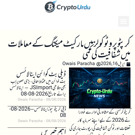
کرپٹو پروٹوکولز میں مارکیٹ میکنگ کے معاملات
میں شفافیت کی کمی
اپریل 16, 2026
Owais Paracha
ڈیلی بٹ کوائن اینالائسس
بٹ کوائن میں محتاط بحالی، بڑی تصویر اب
بھی دفاعی JSImport – اینالائسس
برائے تاریخ 2026-08-08
Owais Paracha
08/08/2026
ڈیلی کرپٹو نیوز اینالائسس – 2026-08-
کرپٹو کرنسی کے مشاورتی ادارے نوورا
08
نے 2026 کے لیے اپنے سرمایہ کار
Owais Paracha
08/08/2026
تعلقات اور ٹوکن شفافیت کی رپورٹ جاری کی
اہم خبریں